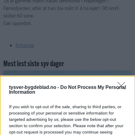
18 år gammel mann fratatt førerkortet i Høyevegen i
Førresfjorden, etter at han ble målt til å ha kjørt i 90 km/t i
skiltet 60 sone.
Sak opprettet.
Nyhende
Mest lest siste syv dager
tysver-bygdeblad.no -
Do Not Process My Personal
Information
If you wish to opt-out of the sale, sharing to third parties, or
processing of your personal or sensitive information for
targeted advertising by us, please use the below opt-out
section to confirm your selection. Please note that after your
Sommerpraten
opt-out request is processed you may continue seeing