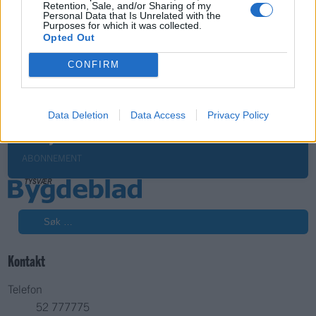
Retention, Sale, and/or Sharing of my
Personal Data that Is Unrelated with the
Purposes for which it was collected.
Opted Out
CONFIRM
Sommerpraten
– Jeg liker folk som har det kjekt og skryter og er
Data Deletion
Data Access
Privacy Policy
fornøyd
ABONNEMENT
Søk
Kontakt
Telefon
52 777775