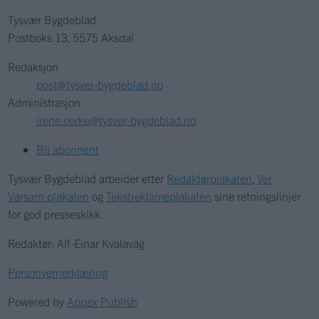
Tysvær Bygdeblad
Postboks 13, 5575 Aksdal
Redaksjon
post@tysver-bygdeblad.no
Administrasjon
irene.oerke@tysver-bygdeblad.no
Bli abonnent
Tysvær Bygdeblad arbeider etter
Redaktørplakaten
,
Ver
Varsam-plakaten
og
Tekstreklameplakaten
sine retningslinjer
for god presseskikk.
Redaktør: Alf-Einar Kvalavåg
Personvernerklæring
Powered by
Appex Publish