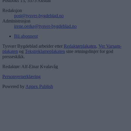
Postboks 13, 5575 Aksdal
Redaksjon
post@tysver-bygdeblad.no
Administrasjon
irene.oerke@tysver-bygdeblad.no
Bli abonnent
Tysvær Bygdeblad arbeider etter
Redaktørplakaten
,
Ver Varsam-
plakaten
og
Tekstreklameplakaten
sine retningslinjer for god
presseskikk.
Redaktør: Alf-Einar Kvalavåg
Personvernerklæring
Powered by
Appex Publish