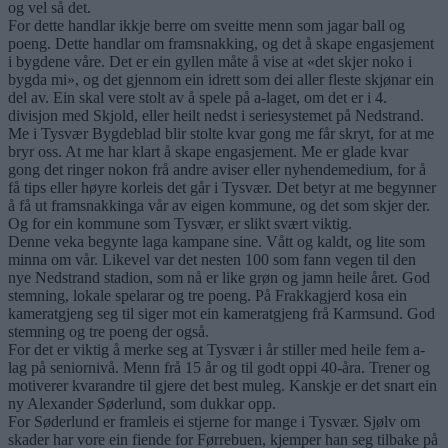
og vel så det.
For dette handlar ikkje berre om sveitte menn som jagar ball og
poeng. Dette handlar om framsnakking, og det å skape engasjement
i bygdene våre. Det er ein gyllen måte å vise at «det skjer noko i
bygda mi», og det gjennom ein idrett som dei aller fleste skjønar ein
del av. Ein skal vere stolt av å spele på a-laget, om det er i 4.
divisjon med Skjold, eller heilt nedst i seriesystemet på Nedstrand.
Me i Tysvær Bygdeblad blir stolte kvar gong me får skryt, for at me
bryr oss. At me har klart å skape engasjement. Me er glade kvar
gong det ringer nokon frå andre aviser eller nyhendemedium, for å
få tips eller høyre korleis det går i Tysvær. Det betyr at me begynner
å få ut framsnakkinga vår av eigen kommune, og det som skjer der.
Og for ein kommune som Tysvær, er slikt svært viktig.
Denne veka begynte laga kampane sine. Vått og kaldt, og lite som
minna om vår. Likevel var det nesten 100 som fann vegen til den
nye Nedstrand stadion, som nå er like grøn og jamn heile året. God
stemning, lokale spelarar og tre poeng. På Frakkagjerd kosa ein
kameratgjeng seg til siger mot ein kameratgjeng frå Karmsund. God
stemning og tre poeng der også.
For det er viktig å merke seg at Tysvær i år stiller med heile fem a-
lag på seniornivå. Menn frå 15 år og til godt oppi 40-åra. Trener og
motiverer kvarandre til gjere det best muleg. Kanskje er det snart ein
ny Alexander Søderlund, som dukkar opp.
For Søderlund er framleis ei stjerne for mange i Tysvær. Sjølv om
skader har vore ein fiende for Førrebuen, kjemper han seg tilbake på