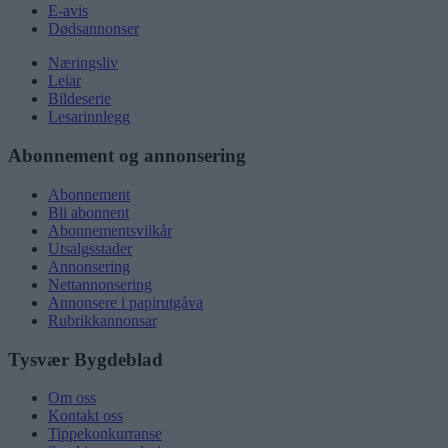
E-avis
Dødsannonser
Næringsliv
Leiar
Bildeserie
Lesarinnlegg
Abonnement og annonsering
Abonnement
Bli abonnent
Abonnementsvilkår
Utsalgsstader
Annonsering
Nettannonsering
Annonsere i papirutgåva
Rubrikkannonsar
Tysvær Bygdeblad
Om oss
Kontakt oss
Tippekonkurranse