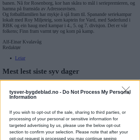
banen. Nå for Rosenborg, kor han skåra to mål i seriepremieren, og
hamna på framsida av Adresseavisen.
Og fotballfamilien har mykje å sjå fram til. Spanande seriekampar
lokalt med Roy Miljeteig, som kaptein for Vard, med Søderlund i
RBK og ein haug med kampar i 4., 5. og 7. divisjon. Det er vår
folkens; Finn fram varmt tøy og kom på kamp.
Alf-Einar Kvalavåg
Redaktør
Leiar
Mest lest siste syv dager
tysver-bygdeblad.no -
Do Not Process My Personal
Information
If you wish to opt-out of the sale, sharing to third parties, or
processing of your personal or sensitive information for
targeted advertising by us, please use the below opt-out
section to confirm your selection. Please note that after your
opt-out request is processed you may continue seeing