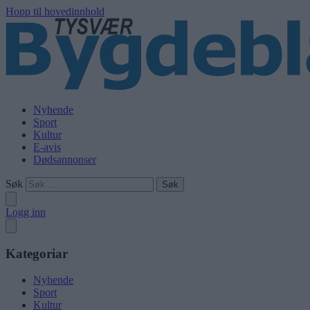
Hopp til hovedinnhold
Nyhende
Sport
Kultur
E-avis
Dødsannonser
Søk
Logg inn
Kategoriar
Nyhende
Sport
Kultur