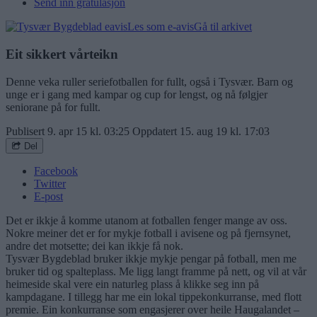
Send inn gratulasjon
Les som e-avis
Gå til arkivet
Eit sikkert vårteikn
Denne veka ruller seriefotballen for fullt, også i Tysvær. Barn og
unge er i gang med kampar og cup for lengst, og nå følgjer
seniorane på for fullt.
Publisert
9. apr 15 kl. 03:25
Oppdatert
15. aug 19 kl. 17:03
Del
Facebook
Twitter
E-post
Det er ikkje å komme utanom at fotballen fenger mange av oss.
Nokre meiner det er for mykje fotball i avisene og på fjernsynet,
andre det motsette; dei kan ikkje få nok.
Tysvær Bygdeblad bruker ikkje mykje pengar på fotball, men me
bruker tid og spalteplass. Me ligg langt framme på nett, og vil at vår
heimeside skal vere ein naturleg plass å klikke seg inn på
kampdagane. I tillegg har me ein lokal tippekonkurranse, med flott
premie. Ein konkurranse som engasjerer over heile Haugalandet –