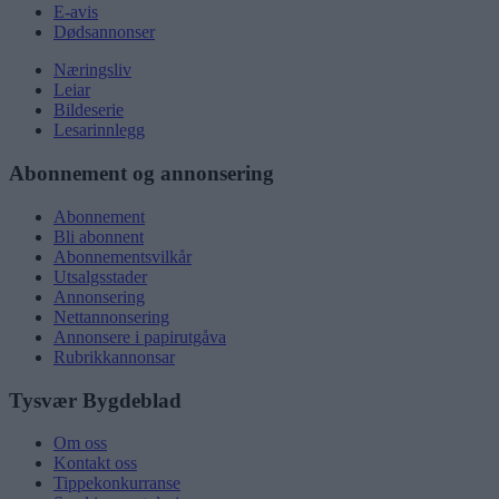
E-avis
Dødsannonser
Næringsliv
Leiar
Bildeserie
Lesarinnlegg
Abonnement og annonsering
Abonnement
Bli abonnent
Abonnementsvilkår
Utsalgsstader
Annonsering
Nettannonsering
Annonsere i papirutgåva
Rubrikkannonsar
Tysvær Bygdeblad
Om oss
Kontakt oss
Tippekonkurranse