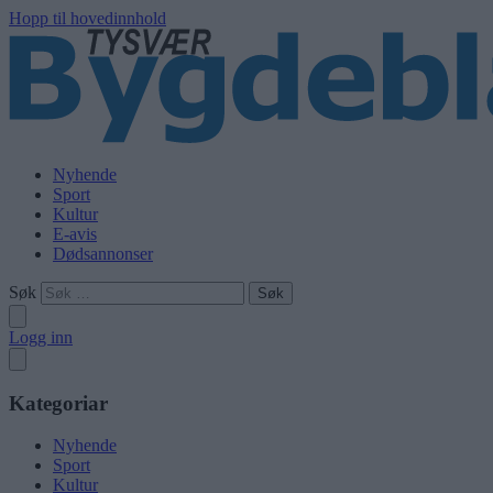
Hopp til hovedinnhold
Nyhende
Sport
Kultur
E-avis
Dødsannonser
Søk
Logg inn
Kategoriar
Nyhende
Sport
Kultur