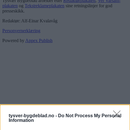
Tysvær Bygdeblad arbeider etter
Redaktørplakaten
,
Ver Varsam-
plakaten
og
Tekstreklameplakaten
sine retningslinjer for god
presseskikk.
Redaktør: Alf-Einar Kvalavåg
Personvernerklæring
Powered by
Appex Publish
tysver-bygdeblad.no -
Do Not Process My Personal
Information