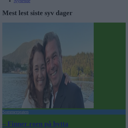
Nyhende
Mest lest siste syv dager
Sommerpraten
– Finner roen på hytta