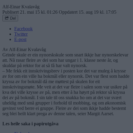
Alf-Einar Kvalavåg
Publisert
21. mai 15 kl. 01:26
Oppdatert
15. aug 19 kl. 17:05
Del
Facebook
Twitter
E-post
Av Alf-Einar Kvalavåg
Grinde skule er ein nynorskskule som snart ikkje har nynorskelevar
att. Nå rasar fleire av dei som har ungar i 1. klasse neste år, og
skuldar på rektor for at så få har valt nynorsk.
– Me fekk eit innskrivingsbrev i posten kor det var muleg å krysse
av for om ein ville ha bokmål eller nynorsk. Det var flest som hadde
kryssa av for bokmål då me møttest på skulen for eit
innskrivingsmøte. Me veit at det var fleire i salen som var usikre på
kva dei ville krysse av på, men etter å ha høyrt på rektor så kryssa
dei av på bokmål. I sin tale til oss snakka ho om at det var svært
uheldig med små grupper i forhold til mobbing, og om økonomisk
gevinst ved berre ei gruppe. Fleire av dei som ikkje hadde bestemt
seg blei heilt klart prega av denne talen, seier Margit Aarset.
Les heile saka i papirutgåva