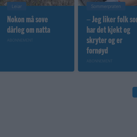
Leiar
Sommerpraten
Nokon må sove
– Jeg liker folk s
dårleg om natta
har det kjekt og
skryter og er
ABONNEMENT
fornøyd
ABONNEMENT
S