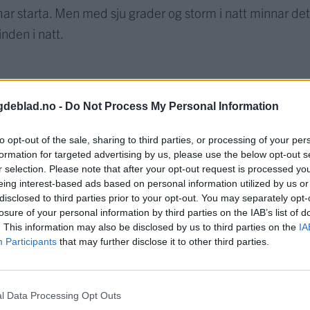
har starta. Men med sju grader og storm i natt minnar de
inden i natt.
atert
15. aug 19 kl. 17:06
gdeblad.no -
Do Not Process My Personal Information
to opt-out of the sale, sharing to third parties, or processing of your per
formation for targeted advertising by us, please use the below opt-out s
r selection. Please note that after your opt-out request is processed y
eing interest-based ads based on personal information utilized by us or
disclosed to third parties prior to your opt-out. You may separately opt-
losure of your personal information by third parties on the IAB’s list of
en
Weltzien Dalaker
er tøft møte med sommaren. Den knakk
. This information may also be disclosed by us to third parties on the
IA
rær over vegen og gjorde det både vanskeleg og farleg å
Participants
that may further disclose it to other third parties.
ke småbåthamnene.
ind i dagene som kjem.
l Data Processing Opt Outs