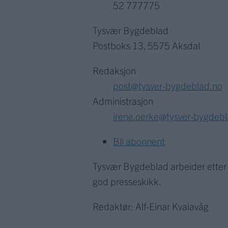
52 777775
Tysvær Bygdeblad
Postboks 13, 5575 Aksdal
Redaksjon
post@tysver-bygdeblad.no
Administrasjon
irene.oerke@tysver-bygdeb
Bli abonnent
Tysvær Bygdeblad arbeider ette
god presseskikk.
Redaktør: Alf-Einar Kvalavåg