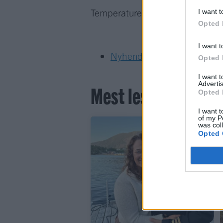
Temperaturen??? Mellom 7 og 10
I want t
Opted 
I want t
Nyhende
Opted 
I want 
Advertis
Mest lest siste syv
Opted 
I want t
of my P
was col
Opted 