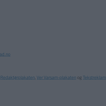
lad.no
r
Redaktørplakaten
,
Ver Varsam-plakaten
og
Tekstrekla