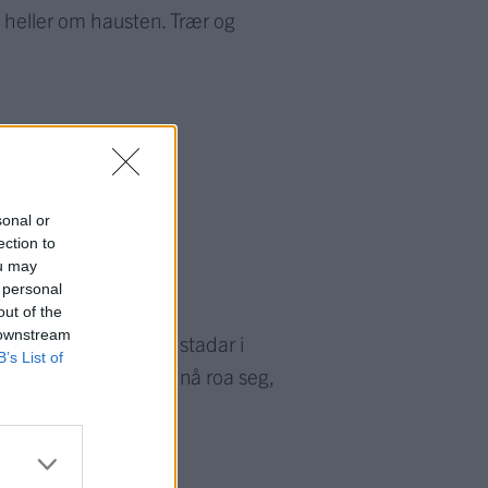
t heller om hausten. Trær og
sonal or
ection to
ou may
 personal
out of the
 downstream
 på midten. Fleire stadar i
B’s List of
 ferdas. Vinden har nå roa seg,