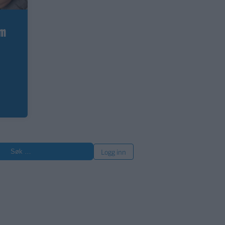
om
øk
Logg inn