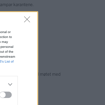
 kampar karantene.
sonal or
ection to
ou may
 personal
out of the
 downstream
B’s List of
k, som blir speleklar til møtet med