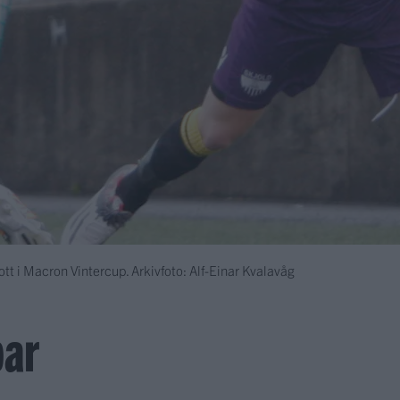
tt i Macron Vintercup. Arkivfoto: Alf-Einar Kvalavåg
par