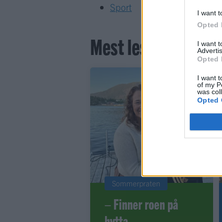
Sport
I want t
Opted 
Mest lest siste syv
I want 
Advertis
Opted 
I want t
of my P
was col
Opted 
Sommerpraten
– Finner roen på
hytta