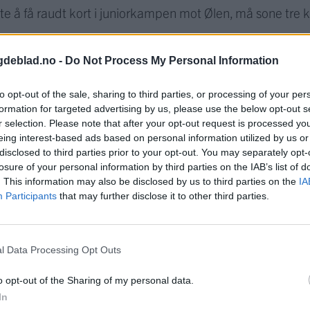
te å få raudt kort i juniorkampen mot Ølen, må sone tre
gdeblad.no -
Do Not Process My Personal Information
datert
15. aug 19 kl. 17:11
to opt-out of the sale, sharing to third parties, or processing of your per
formation for targeted advertising by us, please use the below opt-out s
r selection. Please note that after your opt-out request is processed y
eing interest-based ads based on personal information utilized by us or
disclosed to third parties prior to your opt-out. You may separately opt-
losure of your personal information by third parties on the IAB’s list of
. This information may also be disclosed by us to third parties on the
IA
tel at det var ein episode han kunne klart seg utan.
Participants
that may further disclose it to other third parties.
te litt mot slutten. Nå får me ta straffa vår, seier Bådsvi
re veker.
l Data Processing Opt Outs
i Grinde i kveld 18.30.
o opt-out of the Sharing of my personal data.
In