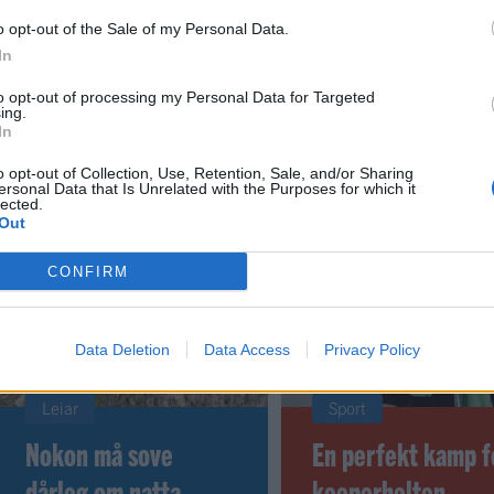
o opt-out of the Sale of my Personal Data.
In
 dager
to opt-out of processing my Personal Data for Targeted
ing.
In
o opt-out of Collection, Use, Retention, Sale, and/or Sharing
ersonal Data that Is Unrelated with the Purposes for which it
lected.
Out
CONFIRM
Data Deletion
Data Access
Privacy Policy
Leiar
Sport
Nokon må sove
En perfekt kamp f
dårleg om natta
keeperhelten