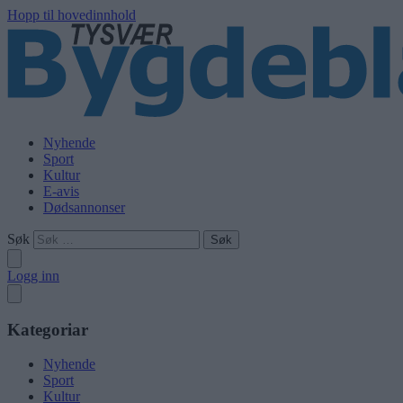
Hopp til hovedinnhold
Nyhende
Sport
Kultur
E-avis
Dødsannonser
Søk
Logg inn
Kategoriar
Nyhende
Sport
Kultur