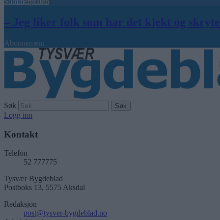
Sommerpraten
– Jeg liker folk som har det kjekt og skryt
Abonnement
Søk
Logg inn
Kontakt
Telefon
52 777775
Tysvær Bygdeblad
Postboks 13, 5575 Aksdal
Redaksjon
post@tysver-bygdeblad.no