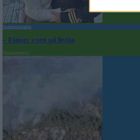
Sommerpraten
– Finner roen på hytta
Abonnement