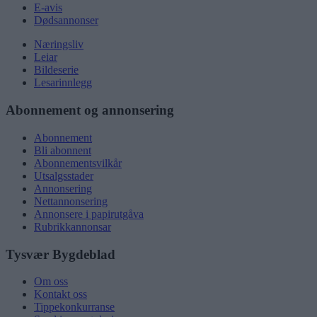
E-avis
Dødsannonser
Næringsliv
Leiar
Bildeserie
Lesarinnlegg
Abonnement og annonsering
Abonnement
Bli abonnent
Abonnementsvilkår
Utsalgsstader
Annonsering
Nettannonsering
Annonsere i papirutgåva
Rubrikkannonsar
Tysvær Bygdeblad
Om oss
Kontakt oss
Tippekonkurranse