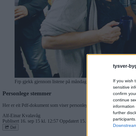
tysver-by
If you wish 
Frp gjekk gjennom listene på måndag. Her kan du laste dei ned
sensitive in
Personlege stemmer
confirm you
continue se
Her er eit Pdf-dokument som viser personlege stemmer ved valet i Ty
information 
further disc
Alf-Einar Kvalavåg
participants
Publisert
16. sep 15 kl. 12:57
Oppdatert
15. aug 19 kl. 17:13
Downstream 
Del