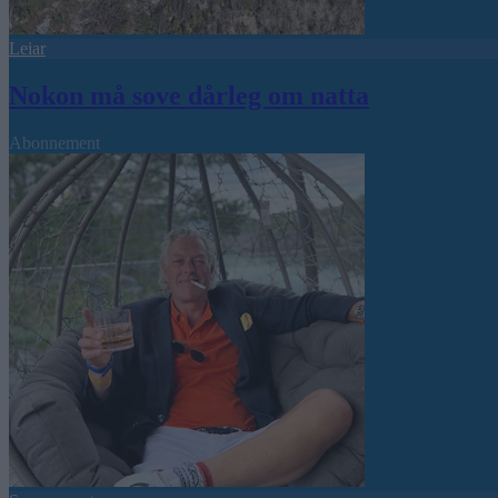
Leiar
Nokon må sove dårleg om natta
Abonnement