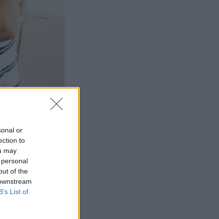
sonal or
ection to
ou may
 personal
out of the
 downstream
B’s List of