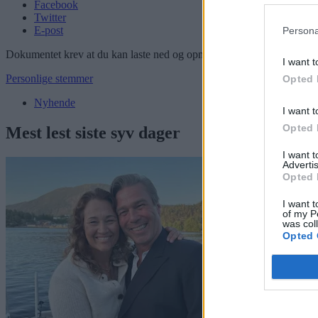
Facebook
Twitter
E-post
Persona
Dokumentet krev at du kan laste ned og opne pdf.
I want t
Personlige stemmer
Opted 
Nyhende
I want t
Opted 
Mest lest siste syv dager
I want 
Advertis
Opted 
I want t
of my P
was col
Opted 