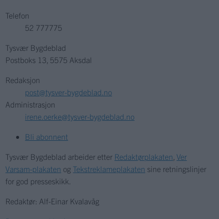
Telefon
52 777775
Tysvær Bygdeblad
Postboks 13, 5575 Aksdal
Redaksjon
post@tysver-bygdeblad.no
Administrasjon
irene.oerke@tysver-bygdeblad.no
Bli abonnent
Tysvær Bygdeblad arbeider etter
Redaktørplakaten
,
Ver
Varsam-plakaten
og
Tekstreklameplakaten
sine retningslinjer
for god presseskikk.
Redaktør: Alf-Einar Kvalavåg