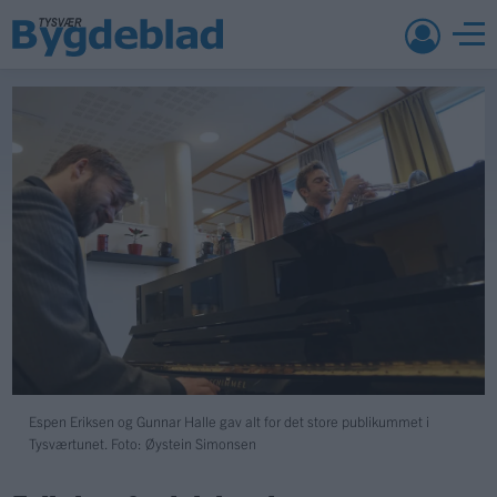
Espen Eriksen og Gunnar Halle gav alt for det store publikummet i
Tysværtunet. Foto: Øystein Simonsen