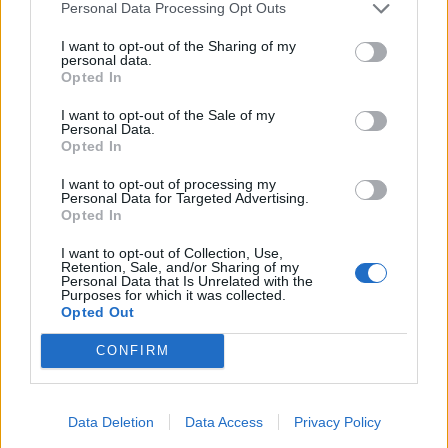
Personal Data Processing Opt Outs
I want to opt-out of the Sharing of my
personal data.
Opted In
Sommerpraten
I want to opt-out of the Sale of my
Personal Data.
– Finner roen på hytta
Opted In
ABONNEMENT
I want to opt-out of processing my
Personal Data for Targeted Advertising.
Opted In
I want to opt-out of Collection, Use,
Retention, Sale, and/or Sharing of my
Personal Data that Is Unrelated with the
Purposes for which it was collected.
Opted Out
CONFIRM
Leiar
Data Deletion
Data Access
Privacy Policy
Nokon må sove dårleg om natta