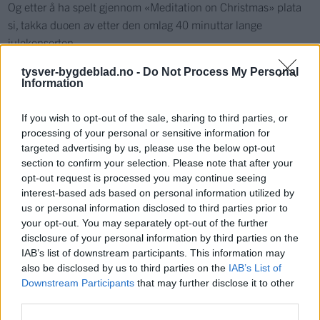
Og etter å ha spelt gjennom «Meditation on Christmas» plata
si, takka duoen av etter den omlag 40 minuttar lange
julekonserten.
Og responsen let ikkje vente på seg. Etterpå var det signeringar
tysver-bygdeblad.no -
Do Not Process My Personal
og julepreik rundt bordet.
Information
Tysværtunet og Tysvær Bygdeblad vil med dette takke alle dei
If you wish to opt-out of the sale, sharing to third parties, or
som har funne tid til lunsjkonsertar i 2015. Me snakkast i
processing of your personal or sensitive information for
2016.
targeted advertising by us, please use the below opt-out
section to confirm your selection. Please note that after your
opt-out request is processed you may continue seeing
interest-based ads based on personal information utilized by
Kultur
us or personal information disclosed to third parties prior to
your opt-out. You may separately opt-out of the further
Mest lest siste syv dager
disclosure of your personal information by third parties on the
IAB’s list of downstream participants. This information may
also be disclosed by us to third parties on the
IAB’s List of
Downstream Participants
that may further disclose it to other
third parties.