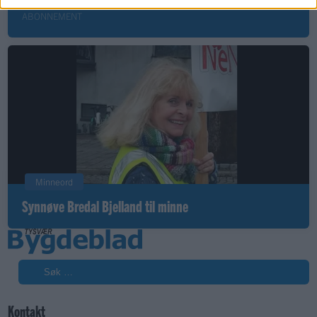
ABONNEMENT
Minneord
Synnøve Bredal Bjelland til minne
Søk
Kontakt