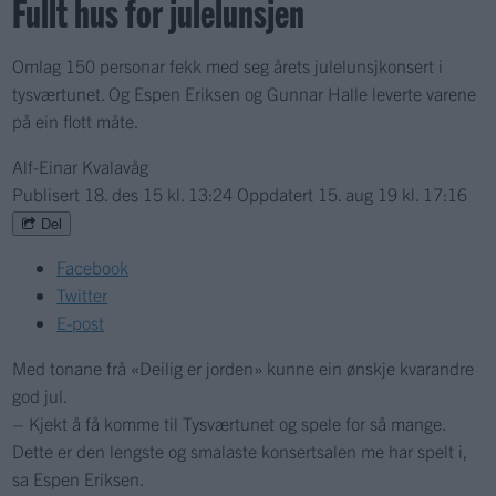
Fullt hus for julelunsjen
Omlag 150 personar fekk med seg årets julelunsjkonsert i
tysværtunet. Og Espen Eriksen og Gunnar Halle leverte varene
på ein flott måte.
Alf-Einar Kvalavåg
Publisert
18. des 15 kl. 13:24
Oppdatert
15. aug 19 kl. 17:16
Del
Facebook
Twitter
E-post
Med tonane frå «Deilig er jorden» kunne ein ønskje kvarandre
god jul.
– Kjekt å få komme til Tysværtunet og spele for så mange.
Dette er den lengste og smalaste konsertsalen me har spelt i,
sa Espen Eriksen.