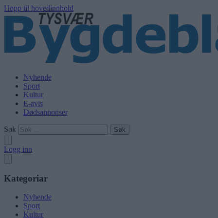
Hopp til hovedinnhold
Nyhende
Sport
Kultur
E-avis
Dødsannonser
Søk
Logg inn
Kategoriar
Nyhende
Sport
Kultur