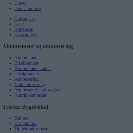
E-avis
Dødsannonser
Næringsliv
Leiar
Bildeserie
Lesarinnlegg
Abonnement og annonsering
Abonnement
Bli abonnent
Abonnementsvilkår
Utsalgsstader
Annonsering
Nettannonsering
Annonsere i papirutgåva
Rubrikkannonsar
Tysvær Bygdeblad
Om oss
Kontakt oss
Tippekonkurranse