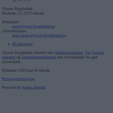
52 777775
Tysvær Bygdeblad
Postboks 13, 5575 Aksdal
Redaksjon
post@tysver-bygdeblad.no
Administrasjon
irene.oerke@tysver-bygdeblad.no
Bli abonnent
Tysvær Bygdeblad arbeider etter
Redaktørplakaten
,
Ver Varsam-
plakaten
og
Tekstreklameplakaten
sine retningslinjer for god
presseskikk.
Redaktør: Alf-Einar Kvalavåg
Personvernerklæring
Powered by
Appex Publish