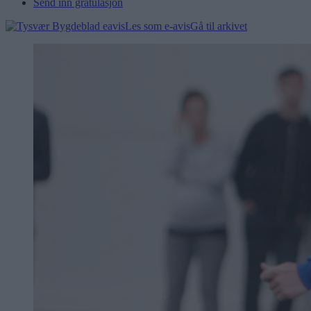
Send inn gratulasjon
Les som e-avis
Gå til arkivet