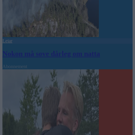
Leiar
Nokon må sove dårleg om natta
Abonnement