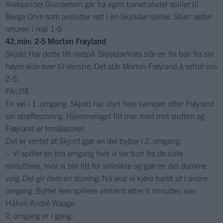
Aleksander Gundersen går fra egen banehalvdel spiller til
Berge Ohm som avslutter rett i en Skjoldar-spiller. Stian setter
returen i mål 1-5
42.min: 2-5 Morten Frøyland
Skjold Har dotte litt nedpå. Skjoldar/Vats slår en fin ball fra sin
høyre side over til venstre. Det står Morten Frøyland å setter inn
2-5.
PAUSE
En vei i 1. omgang. Skjold har styrt hele kampen etter Frøyland
sin straffescoring. Hjemmelaget litt mer med mot slutten og
Frøyland er tomålscorer.
Det er ventet at Skjold gjør en del bytter i 2. omgang.
– Vi spiller en bra omgang hvis vi ser bort fra de siste
minuttene, hvor vi blir litt for selvsikre og gjør en del dumme
valg. Det gir dem en scoring. Nå skal vi kjøre hardt ut i andre
omgang. Bytter fem spillere omtrent etter ti minutter, sier
Håkon André Waage.
2. omgang er i gang.