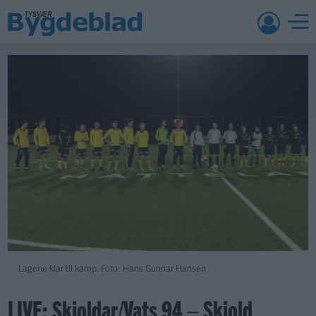
Lagene klar til kamp. Foto: Hans Gunnar Hansen
LIVE: Skjoldar/Vats 94 – Skjold