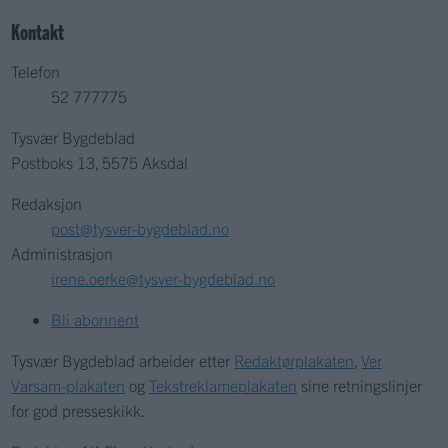
Kontakt
Telefon
52 777775
Tysvær Bygdeblad
Postboks 13, 5575 Aksdal
Redaksjon
post@tysver-bygdeblad.no
Administrasjon
irene.oerke@tysver-bygdeblad.no
Bli abonnent
Tysvær Bygdeblad arbeider etter
Redaktørplakaten
,
Ver
Varsam-plakaten
og
Tekstreklameplakaten
sine retningslinjer
for god presseskikk.