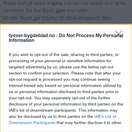
Rotete start på andre omgang. Lite som har skjedd de ti første
minuttene. Nå skal Skjold gjøre sine bytter.
60 min: Skjold gjør 5 bytter. Ut: Jonas Wergeland, Mats
Steinsland, Vegard Steinsland, Aleksander Gundersen, Stian
Knutsen. Inn Knut Eirik Kringeland, John Hettervik, Ole Johan
tysver-bygdeblad.no -
Do Not Process My Personal
Skare, Ali Amir og Roald Berge.
Information
Ingen nye meldinger fra Vats. Må ha roet seg veldig ned etter
en fantastisk 1. omgang. Ia lle fall for de som holder med
If you wish to opt-out of the sale, sharing to third parties, or
processing of your personal or sensitive information for
Skjold….
targeted advertising by us, please use the below opt-out
Skjold holder ikke samme standard som i 1. omgang. Mye
section to confirm your selection. Please note that after your
dårlig på banen nå, uten at hjemmelaget skaper noe av den
opt-out request is processed you may continue seeing
grunn.
interest-based ads based on personal information utilized by
Skjold tar over igjen. 70 min Berge Ohm kommer gjennom
us or personal information disclosed to third parties prior to
your opt-out. You may separately opt-out of the further
alene med keeper. Keeper slår til corner som det ikke blir noe
disclosure of your personal information by third parties on the
ut av.
IAB’s list of downstream participants. This information may
Skjold ser ut til å ha bestemt seg for å styre dette inn til en
also be disclosed by us to third parties on the
IAB’s List of
sikker kvartfinaleplass. Triller ball og koser seg i Vats akkurat
Downstream Participants
that may further disclose it to other
nå 10 minutter før slutt.
third parties.