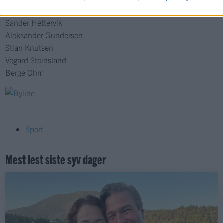
Mats Steinsland
Sander Hettervik
Aleksander Gundersen
Stian Knutsen
Vegard Steinsland
Berge Ohm
Sport
Mest lest siste syv dager