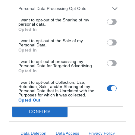
Ole Johan Skare kommer på en overlapp på høyre. Legger ut til
Personal Data Processing Opt Outs
Roald Berge som skyter over fra 16 meter.
Dagens dommertrio er Stian Eikesdal, Karmsund, Petter
I want to opt-out of the Sharing of my
personal data.
Mortveit, Skjold og Per Willy Rullestad, Stegaberg.
Opted In
90. min: 2-6 Ole Johan Skare (str)
Daniel Aarås blir felt og da er det Vats-guten Skare som setter
I want to opt-out of the Sale of my
Personal Data.
den siste spikeren i kista…
Opted In
SLUTT:
I want to opt-out of processing my
Personal Data for Targeted Advertising.
Daniel Aarås gjør comeback for Skjold i denne kampen etter
Opted In
en sesong i Avaldsnes, Han har spilt en god 1. omgang som
I want to opt-out of Collection, Use,
venstre back.
Retention, Sale, and/or Sharing of my
Personal Data that Is Unrelated with the
Purposes for which it was collected.
Skjold stiller dette laget (4-4-2):
Opted Out
Gottfred Lindman
Daniel Aarås
CONFIRM
Christian Askeland
Jonas Wergeland
Jonas Staurland
Data Deletion
Data Access
Privacy Policy