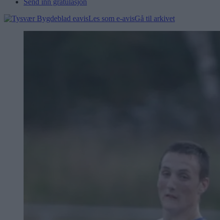
Send inn gratulasjon
Les som e-avis
Gå til arkivet