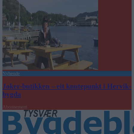
Nyhende
Joker-butikken – eit knutepunkt i Hervik-
bygda
Abonnement