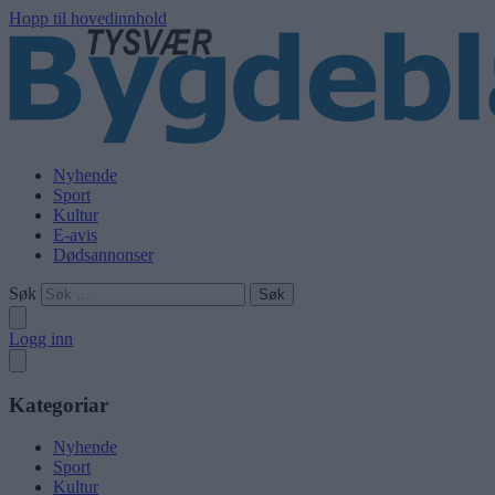
Hopp til hovedinnhold
Nyhende
Sport
Kultur
E-avis
Dødsannonser
Søk
Logg inn
Kategoriar
Nyhende
Sport
Kultur