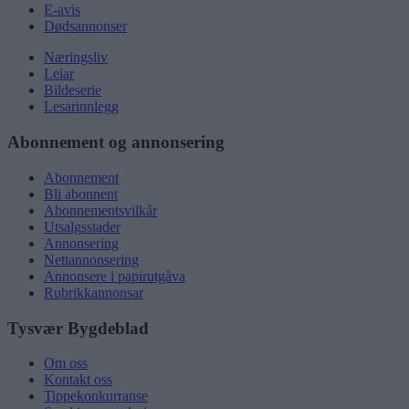
E-avis
Dødsannonser
Næringsliv
Leiar
Bildeserie
Lesarinnlegg
Abonnement og annonsering
Abonnement
Bli abonnent
Abonnementsvilkår
Utsalgsstader
Annonsering
Nettannonsering
Annonsere i papirutgåva
Rubrikkannonsar
Tysvær Bygdeblad
Om oss
Kontakt oss
Tippekonkurranse