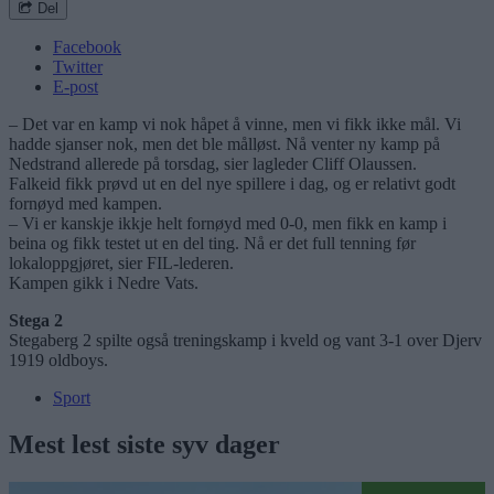
Del
Facebook
Twitter
E-post
– Det var en kamp vi nok håpet å vinne, men vi fikk ikke mål. Vi
hadde sjanser nok, men det ble målløst. Nå venter ny kamp på
Nedstrand allerede på torsdag, sier lagleder Cliff Olaussen.
Falkeid fikk prøvd ut en del nye spillere i dag, og er relativt godt
fornøyd med kampen.
– Vi er kanskje ikkje helt fornøyd med 0-0, men fikk en kamp i
beina og fikk testet ut en del ting. Nå er det full tenning før
lokaloppgjøret, sier FIL-lederen.
Kampen gikk i Nedre Vats.
Stega 2
Stegaberg 2 spilte også treningskamp i kveld og vant 3-1 over Djerv
1919 oldboys.
Sport
Mest lest siste syv dager