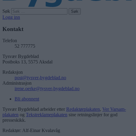
Søk
Logg inn
Kontakt
Telefon
52 777775
Tysvær Bygdeblad
Postboks 13, 5575 Aksdal
Redaksjon
post@tysver-bygdeblad.no
Administrasjon
irene.oerke@tysver-bygdeblad.no
Bli abonnent
Tysvær Bygdeblad arbeider etter
Redaktørplakaten
,
Ver Varsam-
plakaten
og
Tekstreklameplakaten
sine retningslinjer for god
presseskikk.
Redaktør: Alf-Einar Kvalavåg