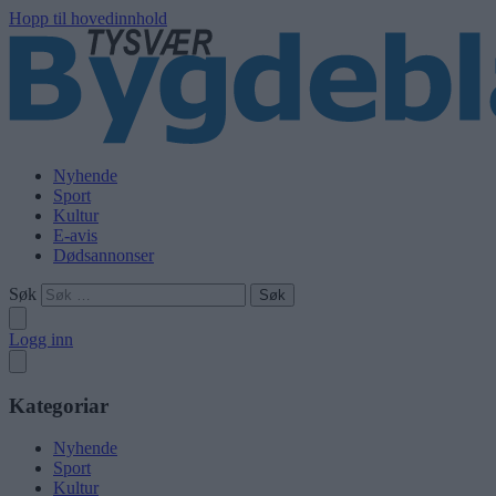
Hopp til hovedinnhold
Nyhende
Sport
Kultur
E-avis
Dødsannonser
Søk
Logg inn
Kategoriar
Nyhende
Sport
Kultur