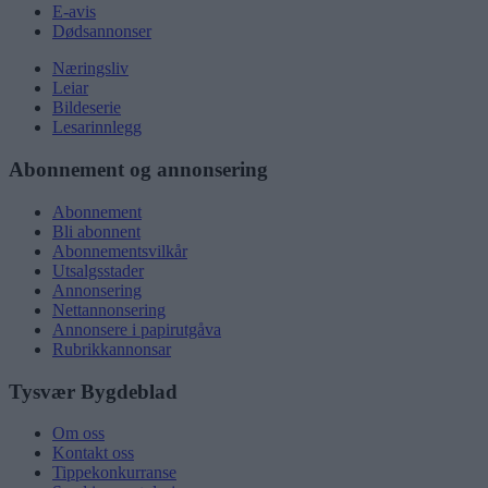
E-avis
Dødsannonser
Næringsliv
Leiar
Bildeserie
Lesarinnlegg
Abonnement og annonsering
Abonnement
Bli abonnent
Abonnementsvilkår
Utsalgsstader
Annonsering
Nettannonsering
Annonsere i papirutgåva
Rubrikkannonsar
Tysvær Bygdeblad
Om oss
Kontakt oss
Tippekonkurranse