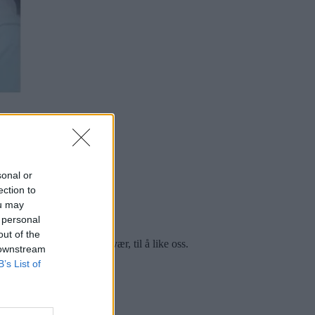
sonal or
ection to
ou may
 personal
out of the
 på det som skjer i Tysvær, til å like oss.
 downstream
B’s List of