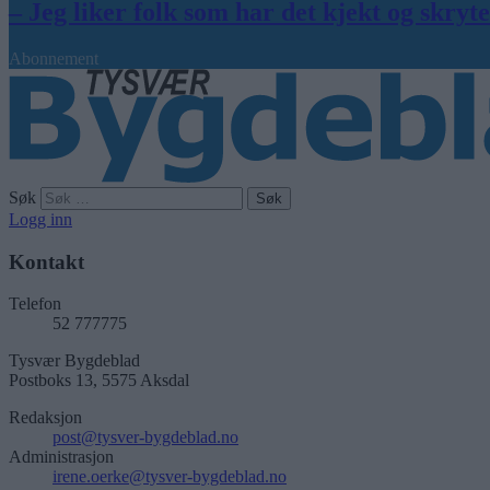
– Jeg liker folk som har det kjekt og skryt
Abonnement
Søk
Logg inn
Kontakt
Telefon
52 777775
Tysvær Bygdeblad
Postboks 13, 5575 Aksdal
Redaksjon
post@tysver-bygdeblad.no
Administrasjon
irene.oerke@tysver-bygdeblad.no