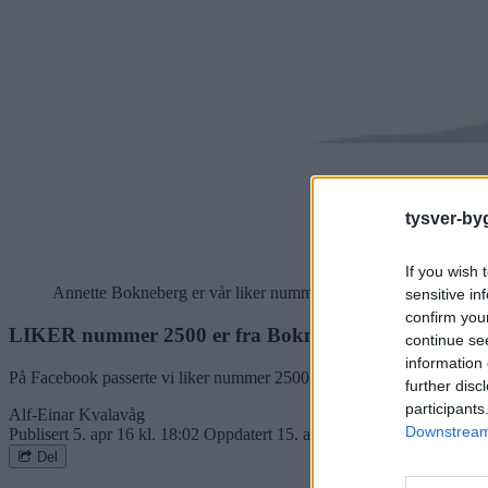
tysver-by
If you wish 
Annette Bokneberg er vår liker nummer 2500.
sensitive in
confirm you
LIKER nummer 2500 er fra Bokn
continue se
information 
På Facebook passerte vi liker nummer 2500 i ettermiddag. Det ble Annet
further disc
participants
Alf-Einar Kvalavåg
Downstream 
Publisert
5. apr 16 kl. 18:02
Oppdatert
15. aug 19 kl. 17:21
Del