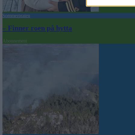
Sommerpraten
– Finner roen på hytta
Abonnement