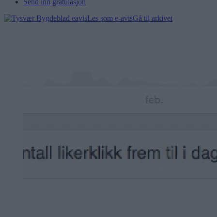
Send inn gratulasjon
Les som e-avis
Gå til arkivet