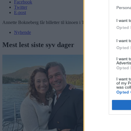
Facebook
Twitter
Persona
E-post
I want t
Annette Bokneberg får billetter til kinoen i Tysværtunet, som en takk f
Opted 
Nyhende
I want t
Mest lest siste syv dager
Opted 
I want 
Advertis
Opted 
I want t
of my P
was col
Opted 