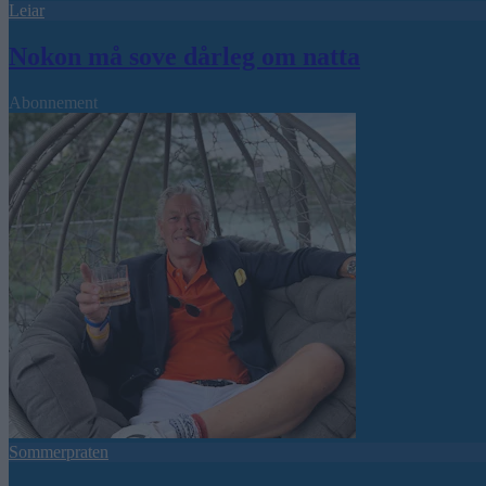
Leiar
Nokon må sove dårleg om natta
Abonnement
Sommerpraten