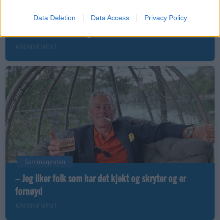
Leiar
Data Deletion
Data Access
Privacy Policy
Nokon må sove dårleg om natta
ABONNEMENT
Sommerpraten
– Jeg liker folk som har det kjekt og skryter og er
fornøyd
ABONNEMENT