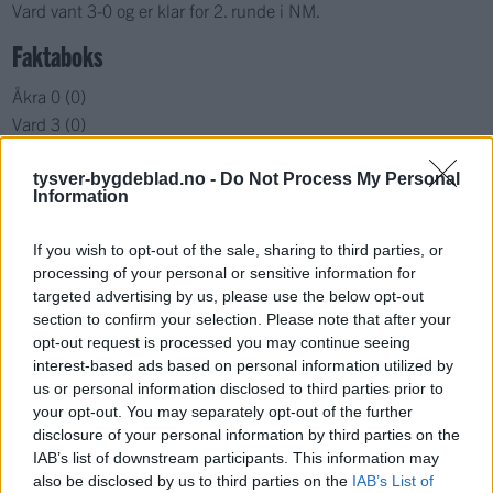
Vard vant 3-0 og er klar for 2. runde i NM.
Faktaboks
Åkra 0 (0)
Vard 3 (0)
1. runde NM
Åkra kunstgras
tysver-bygdeblad.no -
Do Not Process My Personal
Information
0-1 Mats Kvalvågnes (53)
0-2 Mats Kvalvågnes (66)
If you wish to opt-out of the sale, sharing to third parties, or
0-3 Erlend Drivenes (82)
processing of your personal or sensitive information for
Dommer: Aleksander Vermundsen, Kopervik IL
targeted advertising by us, please use the below opt-out
Tilskuere: 300
section to confirm your selection. Please note that after your
opt-out request is processed you may continue seeing
interest-based ads based on personal information utilized by
Sport
us or personal information disclosed to third parties prior to
your opt-out. You may separately opt-out of the further
disclosure of your personal information by third parties on the
Mest lest siste syv dager
IAB’s list of downstream participants. This information may
also be disclosed by us to third parties on the
IAB’s List of