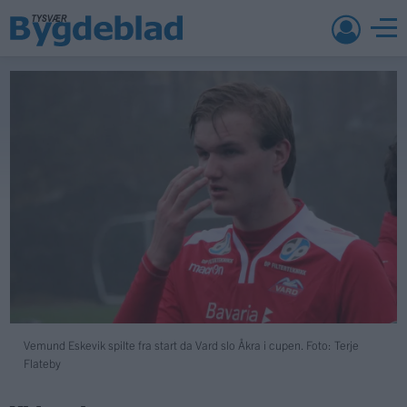
Vemund Eskevik spilte fra start da Vard slo Åkra i cupen. Foto: Terje
Flateby