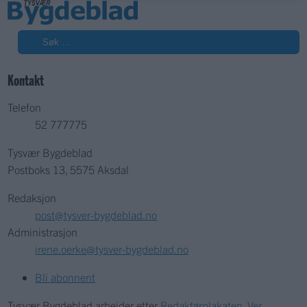
Søk
Kontakt
Telefon
52 777775
Tysvær Bygdeblad
Postboks 13, 5575 Aksdal
Redaksjon
post@tysver-bygdeblad.no
Administrasjon
irene.oerke@tysver-bygdeblad.no
Bli abonnent
Tysvær Bygdeblad arbeider etter
Redaktørplakaten
,
Ver