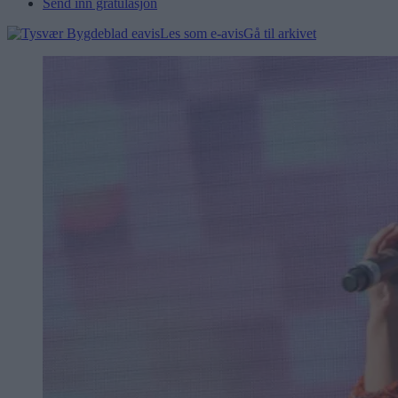
Send inn gratulasjon
Les som e-avis
Gå til arkivet