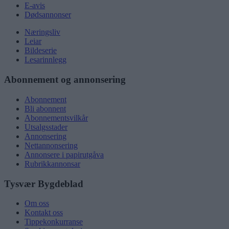
E-avis
Dødsannonser
Næringsliv
Leiar
Bildeserie
Lesarinnlegg
Abonnement og annonsering
Abonnement
Bli abonnent
Abonnementsvilkår
Utsalgsstader
Annonsering
Nettannonsering
Annonsere i papirutgåva
Rubrikkannonsar
Tysvær Bygdeblad
Om oss
Kontakt oss
Tippekonkurranse