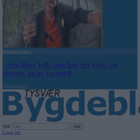
Sommerpraten
– Jeg liker folk som har det kjekt og
skryter og er fornøyd
Abonnement
Søk
Logg inn