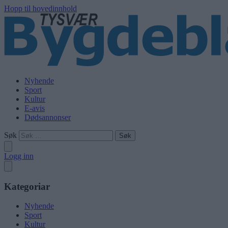
Hopp til hovedinnhold
Nyhende
Sport
Kultur
E-avis
Dødsannonser
Søk
Logg inn
Kategoriar
Nyhende
Sport
Kultur