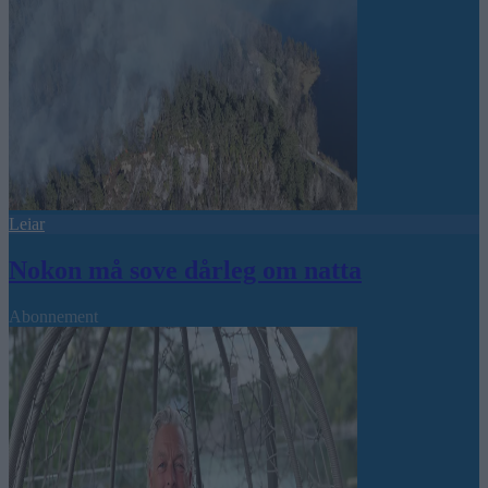
Leiar
Nokon må sove dårleg om natta
Abonnement