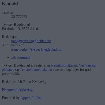
Kontakt
Telefon
52 777775
Tysvær Bygdeblad
Postboks 13, 5575 Aksdal
Redaksjon
post@tysver-bygdeblad.no
Administrasjon
irene.oerke@tysver-bygdeblad.no
Bli abonnent
Tysvær Bygdeblad arbeider etter
Redaktørplakaten
,
Ver Varsam-
plakaten
og
Tekstreklameplakaten
sine retningslinjer for god
presseskikk.
Redaktør: Alf-Einar Kvalavåg
Personvernerklæring
Powered by
Appex Publish