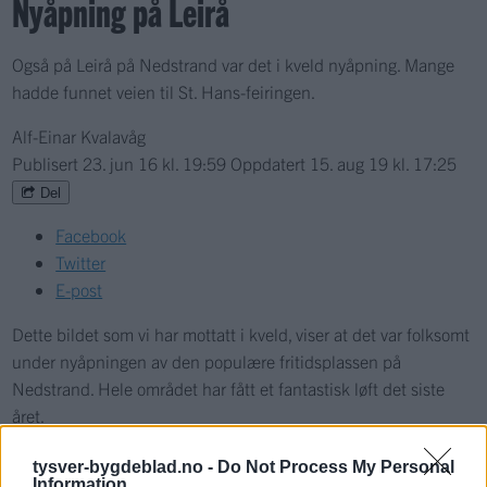
Nyåpning på Leirå
Også på Leirå på Nedstrand var det i kveld nyåpning. Mange
hadde funnet veien til St. Hans-feiringen.
Alf-Einar Kvalavåg
Publisert
23. jun 16 kl. 19:59
Oppdatert
15. aug 19 kl. 17:25
Del
Facebook
Twitter
E-post
Dette bildet som vi har mottatt i kveld, viser at det var folksomt
under nyåpningen av den populære fritidsplassen på
Nedstrand. Hele området har fått et fantastisk løft det siste
året.
tysver-bygdeblad.no -
Do Not Process My Personal
Information