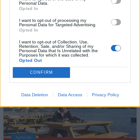
Personal Data.
Opted In
I want to opt-out of processing my
Personal Data for Targeted Advertising.
Opted In
I want to opt-out of Collection, Use,
Leiar
Retention, Sale, and/or Sharing of my
Personal Data that Is Unrelated with the
Nokon må sove dårleg om natta
Purposes for which it was collected.
Opted Out
ABONNEMENT
CONFIRM
Data Deletion
Data Access
Privacy Policy
Nyhende