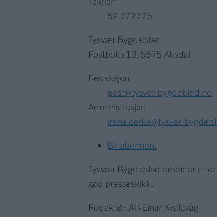
Telefon
52 777775
Tysvær Bygdeblad
Postboks 13, 5575 Aksdal
Redaksjon
post@tysver-bygdeblad.no
Administrasjon
irene.oerke@tysver-bygdeb
Bli abonnent
Tysvær Bygdeblad arbeider ette
god presseskikk.
Redaktør: Alf-Einar Kvalavåg