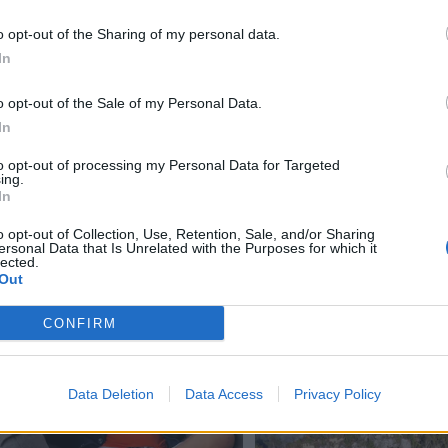
 inn i de største løpene, sier Stegaberg-løperen.
o opt-out of the Sharing of my personal data.
rsta.
In
o opt-out of the Sale of my Personal Data.
In
to opt-out of processing my Personal Data for Targeted
ing.
 dager
In
o opt-out of Collection, Use, Retention, Sale, and/or Sharing
ersonal Data that Is Unrelated with the Purposes for which it
lected.
Out
CONFIRM
Data Deletion
Data Access
Privacy Policy