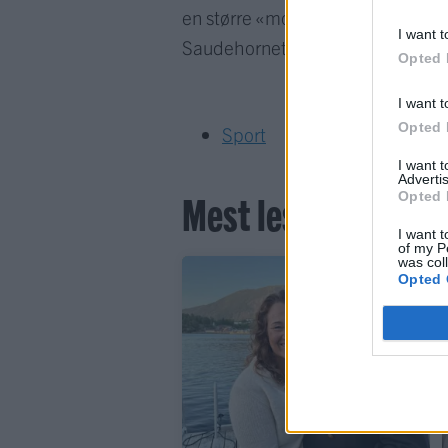
en større «motor» for å holde helt
I want t
Saudehornet rett opp har start i Ø
Opted 
I want t
Opted 
Sport
I want 
Advertis
Mest lest siste syv
Opted 
I want t
of my P
was col
Opted 