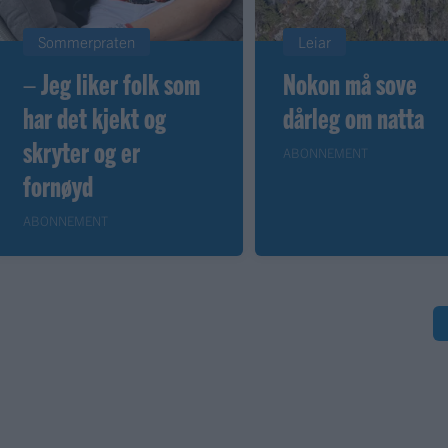
Sommerpraten
Leiar
– Jeg liker folk som
Nokon må sove
har det kjekt og
dårleg om natta
skryter og er
ABONNEMENT
fornøyd
ABONNEMENT
S