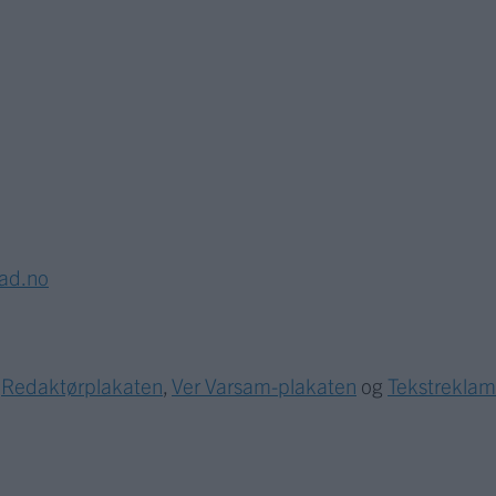
lad.no
r
Redaktørplakaten
,
Ver Varsam-plakaten
og
Tekstrekla