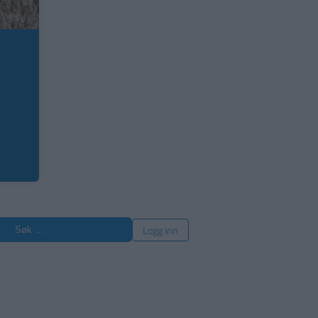
øk
Logg inn