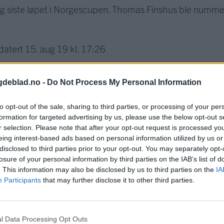
og siste løpet i Norgescupen. Thomas Finshus ble numme
datert
15. aug 19 kl. 17:26
gdeblad.no -
Do Not Process My Personal Information
to opt-out of the sale, sharing to third parties, or processing of your per
formation for targeted advertising by us, please use the below opt-out s
r selection. Please note that after your opt-out request is processed y
eing interest-based ads based on personal information utilized by us or
else på 1305 høydemeter og er med sine 5.5 kilometer N
disclosed to third parties prior to your opt-out. You may separately opt-
 og gikk gjennom sentrum før det gikk oppover en grusvei
losure of your personal information by third parties on the IAB’s list of
. This information may also be disclosed by us to third parties on the
IA
n når det for alvor begynte på terrengdelen og det begynt
Participants
that may further disclose it to other third parties.
 på slutten og jeg kom i mål på 11.plass, sier Finshus.
d erfaring.
 på allergiproblemene, og bli bedre teknisk i terrengpartie
l Data Processing Opt Outs