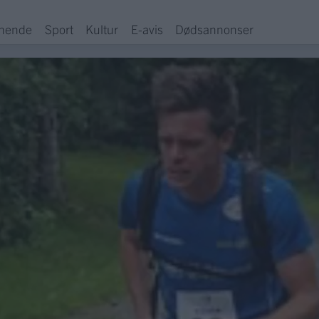
hende
Sport
Kultur
E-avis
Dødsannonser