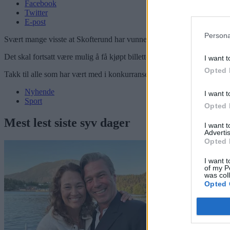
Facebook
Twitter
E-post
Persona
Svært mange visste at Skofterund har vunnet Vasaloppet, og flere har
Det skal fortsatt være mulig å få kjøpt billetter til foredraget i Tysvær
I want t
Opted 
Takk til alle som har vært med i konkurransen.
Nyhende
I want t
Sport
Opted 
Mest lest siste syv dager
I want 
Advertis
Opted 
I want t
of my P
was col
Opted 