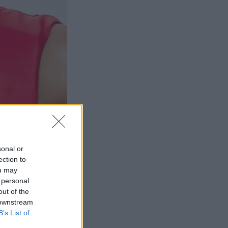
sonal or
ection to
ou may
 personal
out of the
 downstream
B’s List of