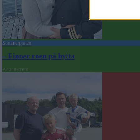
Sommerpraten
– Finner roen på hytta
Abonnement