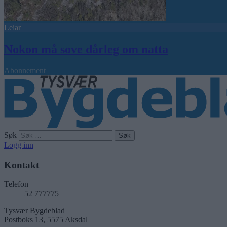
Leiar
Nokon må sove dårleg om natta
Abonnement
Søk
Logg inn
Kontakt
Telefon
52 777775
Tysvær Bygdeblad
Postboks 13, 5575 Aksdal