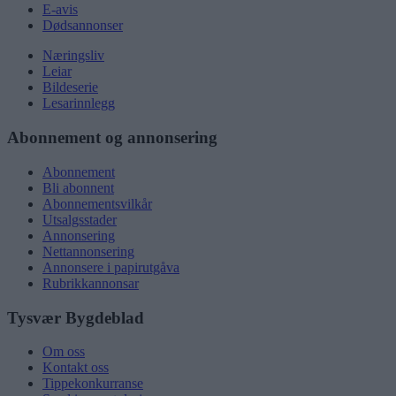
E-avis
Dødsannonser
Næringsliv
Leiar
Bildeserie
Lesarinnlegg
Abonnement og annonsering
Abonnement
Bli abonnent
Abonnementsvilkår
Utsalgsstader
Annonsering
Nettannonsering
Annonsere i papirutgåva
Rubrikkannonsar
Tysvær Bygdeblad
Om oss
Kontakt oss
Tippekonkurranse