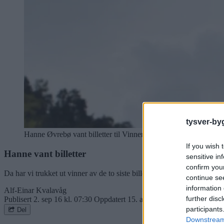
tysver-by
Hanne Øvrebø vant billetter til Vinnerhjerte med Vibeke Skofte
If you wish 
Hanne vant billetter
sensitive in
confirm you
Da har vi trukket ut vinner av de to siste billettene til Vibeke Skoft
continue se
information 
Alf-Einar Kvalavåg
further disc
Publisert
2. sep 16 kl. 07:30
Oppdatert
15. aug 19 kl. 17:27
participants
Del
Downstream 