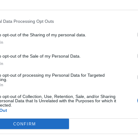
l Data Processing Opt Outs
 også brifet med mye faktakunnskap rundt den tidlegere landslagsløpere
tunet i morgen.
o opt-out of the Sharing of my personal data.
In
o opt-out of the Sale of my Personal Data.
In
to opt-out of processing my Personal Data for Targeted
ing.
In
o opt-out of Collection, Use, Retention, Sale, and/or Sharing
ersonal Data that Is Unrelated with the Purposes for which it
lected.
Out
CONFIRM