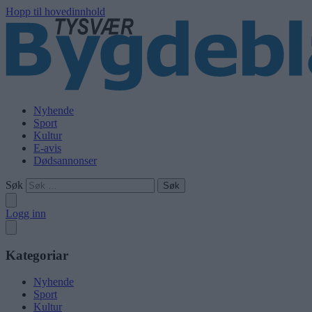
Hopp til hovedinnhold
Nyhende
Sport
Kultur
E-avis
Dødsannonser
Søk
Logg inn
Kategoriar
Nyhende
Sport
Kultur