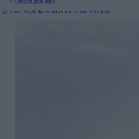
Send inn gratulasjon
Les som e-avis
Gå til arkivet