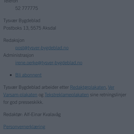
Telefon
52 777775
Tysvær Bygdeblad
Postboks 13, 5575 Aksdal
Redaksjon
post@tysver-bygdeblad.no
Administrasjon
irene.oerke@tysver-bygdeblad.no
Bli abonnent
Tysvær Bygdeblad arbeider etter
Redaktørplakaten
,
Ver
Varsam-plakaten
og
Tekstreklameplakaten
sine retningslinjer
for god presseskikk.
Redaktør: Alf-Einar Kvalavåg
Personvernerklæring