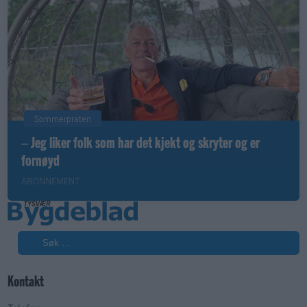
Sommerpraten
– Jeg liker folk som har det kjekt og skryter og er
fornøyd
ABONNEMENT
Søk
Kontakt