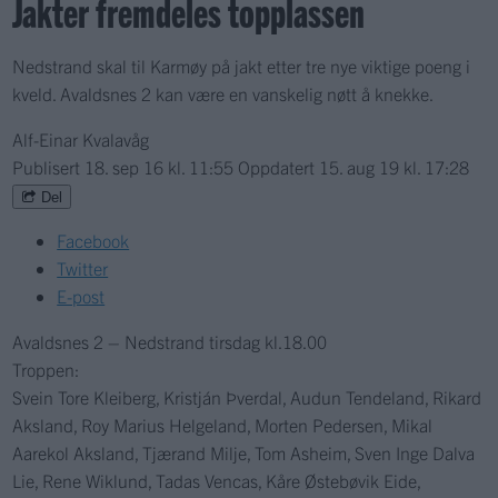
Jakter fremdeles topplassen
Nedstrand skal til Karmøy på jakt etter tre nye viktige poeng i
kveld. Avaldsnes 2 kan være en vanskelig nøtt å knekke.
Alf-Einar Kvalavåg
Publisert
18. sep 16 kl. 11:55
Oppdatert
15. aug 19 kl. 17:28
Del
Facebook
Twitter
E-post
Avaldsnes 2 – Nedstrand tirsdag kl.18.00
Troppen:
Svein Tore Kleiberg, Kristján Þverdal, Audun Tendeland, Rikard
Aksland, Roy Marius Helgeland, Morten Pedersen, Mikal
Aarekol Aksland, Tjærand Milje, Tom Asheim, Sven Inge Dalva
Lie, Rene Wiklund, Tadas Vencas, Kåre Østebøvik Eide,