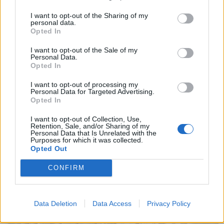
Sommerpraten
I want to opt-out of the Sharing of my
personal data.
– Finner roen på hytta
Opted In
ABONNEMENT
I want to opt-out of the Sale of my
Personal Data.
Opted In
I want to opt-out of processing my
Personal Data for Targeted Advertising.
Opted In
I want to opt-out of Collection, Use,
Retention, Sale, and/or Sharing of my
Personal Data that Is Unrelated with the
Purposes for which it was collected.
Opted Out
Leiar
CONFIRM
Nokon må sove dårleg om natta
ABONNEMENT
Data Deletion
Data Access
Privacy Policy