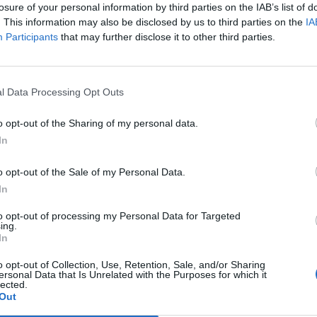
losure of your personal information by third parties on the IAB’s list of
. This information may also be disclosed by us to third parties on the
IA
Participants
that may further disclose it to other third parties.
ær som utfordres til å gi et bidrag til årets Tv aksjon til inntekt for Rød
 med næringslivsaktører og politiske kollegaer.
 me stolte av. Hver gang vi får napp drar vi skipsklokken her og marker
l Data Processing Opt Outs
o opt-out of the Sharing of my personal data.
. Birger Førre, Arvid Bakken og Sigmund Lier er Team Tysvær.
In
 på nett:
https://giverstafett.no
o opt-out of the Sale of my Personal Data.
In
to opt-out of processing my Personal Data for Targeted
ing.
In
o opt-out of Collection, Use, Retention, Sale, and/or Sharing
ersonal Data that Is Unrelated with the Purposes for which it
lected.
Out