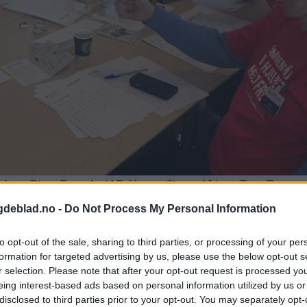
Hebnes. Birger Førre, Arvid Bakken og Sigmund Lier er Team Tysvær.
gdeblad.no -
Do Not Process My Personal Information
t til bedrifter i Tysvær. De er med på ringeaksjonen i anledning årets Tv
to opt-out of the sale, sharing to third parties, or processing of your per
formation for targeted advertising by us, please use the below opt-out s
r selection. Please note that after your opt-out request is processed y
eing interest-based ads based on personal information utilized by us or
disclosed to third parties prior to your opt-out. You may separately opt-