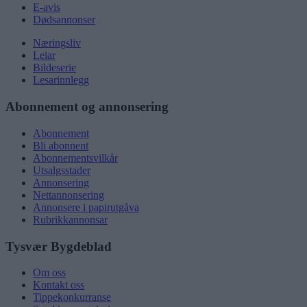
E-avis
Dødsannonser
Næringsliv
Leiar
Bildeserie
Lesarinnlegg
Abonnement og annonsering
Abonnement
Bli abonnent
Abonnementsvilkår
Utsalgsstader
Annonsering
Nettannonsering
Annonsere i papirutgåva
Rubrikkannonsar
Tysvær Bygdeblad
Om oss
Kontakt oss
Tippekonkurranse