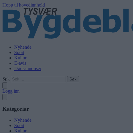
Hopp til hovedinnhold
Nyhende
Sport
Kultur
E-avis
Dødsannonser
Søk
Logg inn
Kategoriar
Nyhende
Sport
Kultur