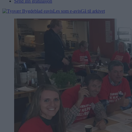
Send inn gratulasjon
Les som e-avis
Gå til arkivet