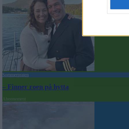
Sommerpraten
– Finner roen på hytta
Abonnement