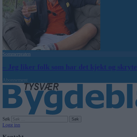
Sommerpraten
– Jeg liker folk som har det kjekt og skryt
Abonnement
Søk
Logg inn
Kontakt