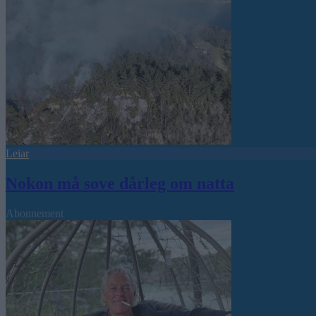
Leiar
Nokon må sove dårleg om natta
Abonnement