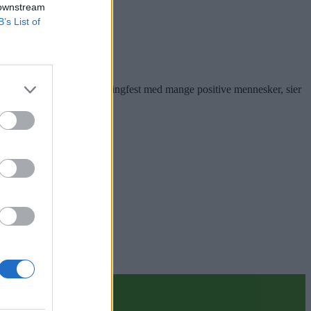
 downstream
B’s List of
e kors.
er. Det er en skikkelig plingfest med mange positive mennesker, sier