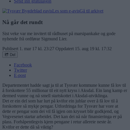
Send inn gratulasjon
Les som e-avis
Gå til arkivet
Nå går det rundt
Sist veke var me invitert til rådhuset på marsipankake og gode
nyhende frå ordførar Sigmund Lier.
Publisert
1. mar 17 kl. 23:27
Oppdatert
15. aug 19 kl. 17:32
Del
Facebook
Twitter
E-post
Departementet hadde sagt ja til at Tysvær kommune kunne få lov til
å forskottere 55 millionar til eit nytt kryss i Aksdal. Ein lang kamp er
dermed vunne og nå smell startskottet i Aksdal-utviklinga.
Det er ein del som har lurt på kvifor ein jublar over å få lov til å
forskottere så mykje pengar. Utfordringa for Tysvær har vore at
dette er pengar som dei vil få igjen om krysset blir godkjend, og
Vegvesenet startar arbeidet. Det kan dei nå når finansieringa er på
plass. Forhåpentlegvis kjem pengane i retur allereie neste år.
Kvifor er dette då så viktig?