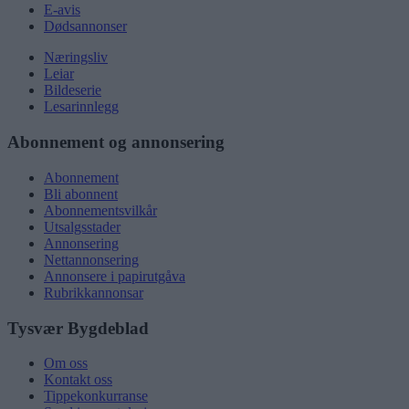
E-avis
Dødsannonser
Næringsliv
Leiar
Bildeserie
Lesarinnlegg
Abonnement og annonsering
Abonnement
Bli abonnent
Abonnementsvilkår
Utsalgsstader
Annonsering
Nettannonsering
Annonsere i papirutgåva
Rubrikkannonsar
Tysvær Bygdeblad
Om oss
Kontakt oss
Tippekonkurranse