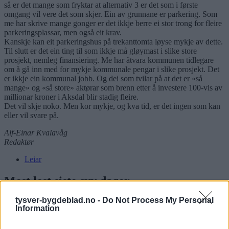
så er det mange som fryktar at alternativ 3 er det som i første
omgang vil vere det som skjer. Ein av grunnane er parkering. Som
me har skrive mange gonger er det ikkje berre ei stor trong for fleire
parkeringsplassar, men også eit krav.
Kanskje kan eit parkeringshus på trekanttomta løyse mykje av dette.
Til slutt er det ein ting til som ikkje må gløymast i slike store
prosjekt, nemleg finansiering. Me har åtvara kommunen tidlegare
om å gå inn med for mykje kommunale pengar i slike prosjekt. Det
er ikkje ein kommunal jobb. Og dei som tvilar på at det er «så
mange» og «så store» aktørar som brenn etter å investere 100-vis av
millionar kroner i Aksdal blir stadig fleire.
Det vil skje noko. Men kor mykje, og kva tid, er det ingen som kan
eller vil svare på.
Alf-Einar Kvalavåg
Redaktør
Leiar
Mest lest siste syv dager
tysver-bygdeblad.no -
Do Not Process My Personal
Information