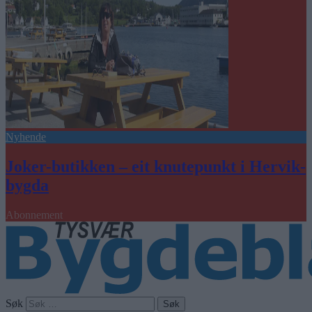
Nyhende
Joker-butikken – eit knutepunkt i Hervik-
bygda
Abonnement
Søk