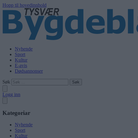
Hopp til hovedinnhold
Nyhende
Sport
Kultur
E-avis
Dødsannonser
Søk
Logg inn
Kategoriar
Nyhende
Sport
Kultur