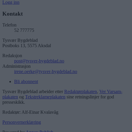
Logg inn
Kontakt
Telefon
52 777775
Tysvær Bygdeblad
Postboks 13, 5575 Aksdal
Redaksjon
post@tysver-bygdeblad.no
Administrasjon
irene.oerke@tysver-bygdeblad.no
Bli abonnent
Tysvær Bygdeblad arbeider etter
Redaktørplakaten
,
Ver Varsam-
plakaten
og
Tekstreklameplakaten
sine retningslinjer for god
presseskikk.
Redaktør: Alf-Einar Kvalavåg
Personvernerklæring