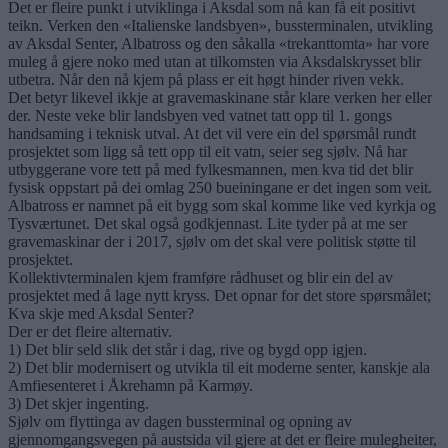
Det er fleire punkt i utviklinga i Aksdal som nå kan få eit positivt
teikn. Verken den «Italienske landsbyen», bussterminalen, utvikling
av Aksdal Senter, Albatross og den såkalla «trekanttomta» har vore
muleg å gjere noko med utan at tilkomsten via Aksdalskrysset blir
utbetra. Når den nå kjem på plass er eit høgt hinder riven vekk.
Det betyr likevel ikkje at gravemaskinane står klare verken her eller
der. Neste veke blir landsbyen ved vatnet tatt opp til 1. gongs
handsaming i teknisk utval. At det vil vere ein del spørsmål rundt
prosjektet som ligg så tett opp til eit vatn, seier seg sjølv. Nå har
utbyggerane vore tett på med fylkesmannen, men kva tid det blir
fysisk oppstart på dei omlag 250 bueiningane er det ingen som veit.
Albatross er namnet på eit bygg som skal komme like ved kyrkja og
Tysværtunet. Det skal også godkjennast. Lite tyder på at me ser
gravemaskinar der i 2017, sjølv om det skal vere politisk støtte til
prosjektet.
Kollektivterminalen kjem framføre rådhuset og blir ein del av
prosjektet med å lage nytt kryss. Det opnar for det store spørsmålet;
Kva skje med Aksdal Senter?
Der er det fleire alternativ.
1) Det blir seld slik det står i dag, rive og bygd opp igjen.
2) Det blir modernisert og utvikla til eit moderne senter, kanskje ala
Amfiesenteret i Åkrehamn på Karmøy.
3) Det skjer ingenting.
Sjølv om flyttinga av dagen bussterminal og opning av
gjennomgangsvegen på austsida vil gjere at det er fleire mulegheiter,