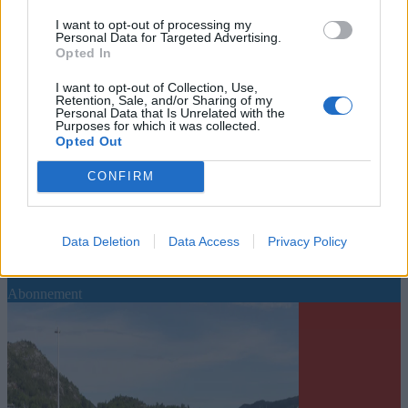
I want to opt-out of processing my
Personal Data for Targeted Advertising.
Opted In
I want to opt-out of Collection, Use,
Retention, Sale, and/or Sharing of my
Personal Data that Is Unrelated with the
Purposes for which it was collected.
Opted Out
CONFIRM
Sommerpraten
– Jeg liker folk som har det kjekt og
Data Deletion
Data Access
Privacy Policy
skryter og er fornøyd
Abonnement