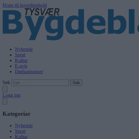
Hopp til hovedinnhold
Nyhende
Sport
Kultur
E-avis
Dødsannonser
Søk
Logg inn
Kategoriar
Nyhende
Sport
Kultur