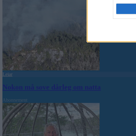
Leiar
Nokon må sove dårleg om natta
Abonnement