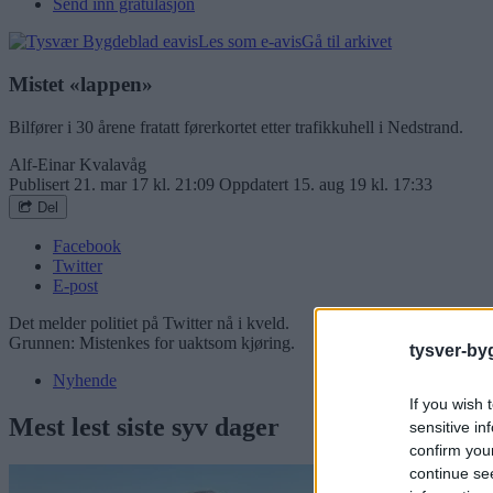
Send inn gratulasjon
Les som e-avis
Gå til arkivet
Mistet «lappen»
Bilfører i 30 årene fratatt førerkortet etter trafikkuhell i Nedstrand.
Alf-Einar Kvalavåg
Publisert
21. mar 17 kl. 21:09
Oppdatert
15. aug 19 kl. 17:33
Del
Facebook
Twitter
E-post
Det melder politiet på Twitter nå i kveld.
Grunnen: Mistenkes for uaktsom kjøring.
tysver-by
Nyhende
If you wish 
Mest lest siste syv dager
sensitive in
confirm you
continue se