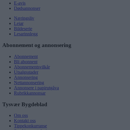
E-avis
Dødsannonser
Næringsliv
Leiar
Bildeserie
Lesarinnlegg
Abonnement og annonsering
Abonnement
Bli abonnent
Abonnementsvilkår
Utsalgsstader
Annonsering
Nettannonsering
Annonsere i papirutgåva
Rubrikkannonsar
Tysvær Bygdeblad
Om oss
Kontakt oss
Tippekonkurranse