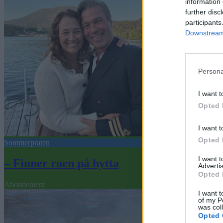
information 
further disc
participants
Downstream 
Persona
I want t
Opted 
I want t
Opted 
Sommerpraten
I want 
– Finner roen på hytta
Advertis
Opted 
Abonnement
I want t
of my P
was col
Opted 