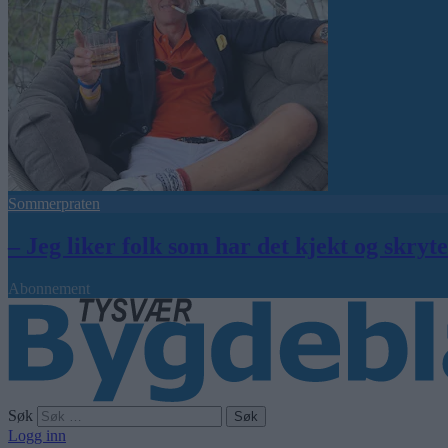
Sommerpraten
– Jeg liker folk som har det kjekt og skryt
Abonnement
Søk
Logg inn