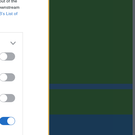
out of the
 downstream
B’s List of