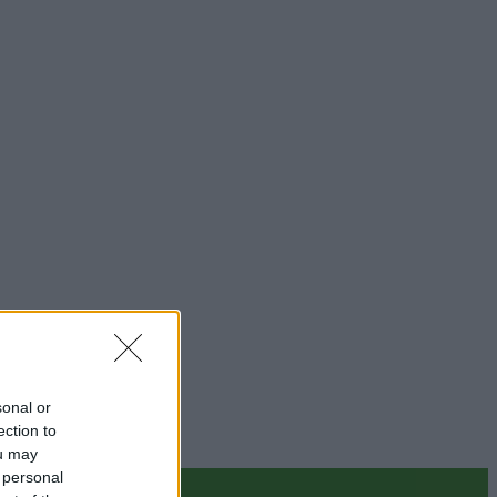
sonal or
ection to
ou may
 personal