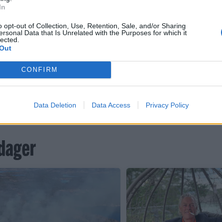
In
att god dekning på FM så det skal bli spennende å se om v
re.
o opt-out of Collection, Use, Retention, Sale, and/or Sharing
ersonal Data that Is Unrelated with the Purposes for which it
lected.
102)
Out
CONFIRM
Data Deletion
Data Access
Privacy Policy
 dager