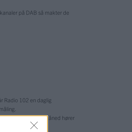
ikkanaler på DAB så makter de
får Radio 102 en daglig
måling.
102 og i løpet av en måned hører