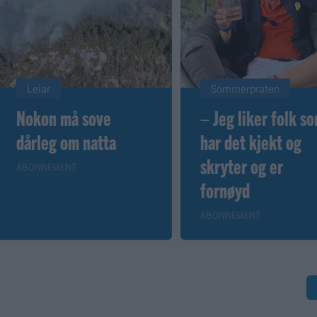
Leiar
Sommerpraten
Nokon må sove
– Jeg liker folk s
dårleg om natta
har det kjekt og
skryter og er
ABONNEMENT
fornøyd
ABONNEMENT
S