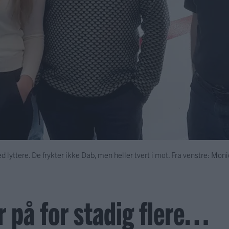
 lyttere. De frykter ikke Dab, men heller tvert i mot. Fra venstre: Moni
r på for stadig flere…