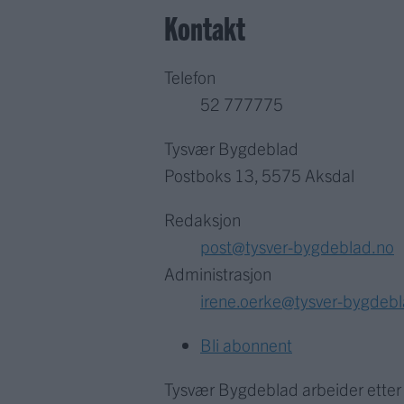
Kontakt
Telefon
52 777775
Tysvær Bygdeblad
Postboks 13, 5575 Aksdal
Redaksjon
post@tysver-bygdeblad.no
Administrasjon
irene.oerke@tysver-bygdeb
Bli abonnent
Tysvær Bygdeblad arbeider ette