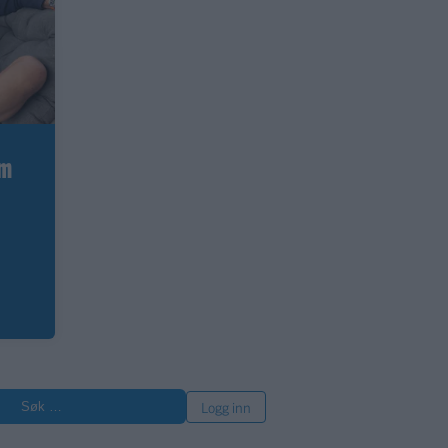
om
øk
Logg inn