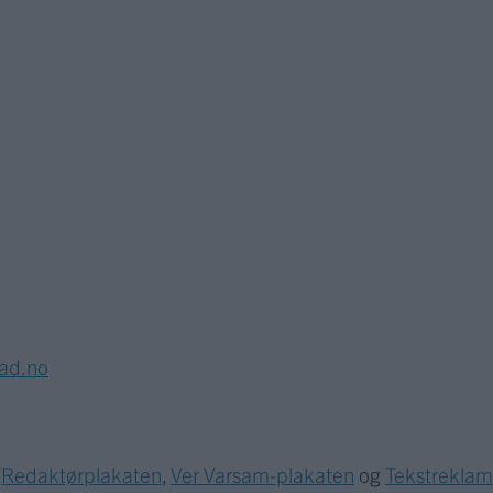
lad.no
r
Redaktørplakaten
,
Ver Varsam-plakaten
og
Tekstrekla