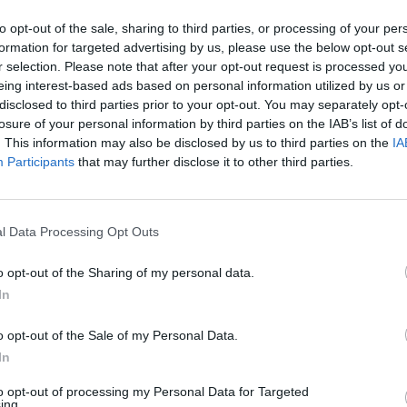
inger i Rogaland. De riksdekkende kommersielle radioka
to opt-out of the sale, sharing to third parties, or processing of your per
formation for targeted advertising by us, please use the below opt-out s
 september. Tall fra Kantar TNS viser at P4 og Radio Norge
r selection. Please note that after your opt-out request is processed y
r på FM i Nordland i januar. Nordland var det første fylk
eing interest-based ads based on personal information utilized by us or
disclosed to third parties prior to your opt-out. You may separately opt-
d slukket både NRK og de kommersielle kanalene samtidi
losure of your personal information by third parties on the IAB’s list of
den nasjonale FM-slukkingen.
. This information may also be disclosed by us to third parties on the
IA
Participants
that may further disclose it to other third parties.
i har en økning i lytteroppslutningen og god fart i riktig 
and.
til å doble lytteroppslutningen her lokalt, men at FM-slu
l Data Processing Opt Outs
edaktør i Radio 102, Thor Magnar Thorsen.
o opt-out of the Sharing of my personal data.
B, FM og internett og skal fortsette å sende på FM, akkur
In
-nettet med stadig flere sendere og vi satser på at i løpe
o opt-out of the Sale of my Personal Data.
, sier Thorsen.
In
 en DAB-sender på Stord og det betyr at Radio 102 i nær 
to opt-out of processing my Personal Data for Targeted
ing.