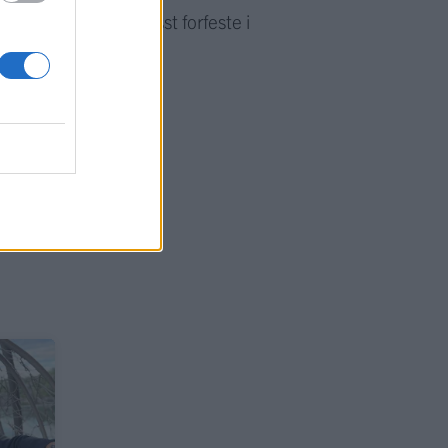
i også kan få et visst forfeste i