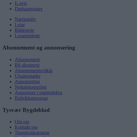
E-avis
Dødsannonser
Næringsliv
Leiar
Bildeserie
Lesarinnlegg
Abonnement og annonsering
Abonnement
Bli abonnent
Abonnementsvilkår
Utsalgsstader
Annonsering
Nettannonsering
Annonsere i papirutgåva
Rubrikkannonsar
Tysvær Bygdeblad
Om oss
Kontakt oss
Tippekonkurranse