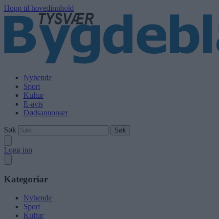
Hopp til hovedinnhold
Nyhende
Sport
Kultur
E-avis
Dødsannonser
Søk
Logg inn
Kategoriar
Nyhende
Sport
Kultur