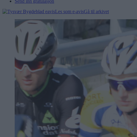
Send inn gratulasjon
Les som e-avis
Gå til arkivet