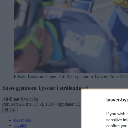
Edvald Boasson Hagen på full fart gjennom Tysvær. Foto: Alf
Suste gjennom Tysvær i strålende sol
Alf-Einar Kvalavåg
tysver-by
Publisert
26. mai 17 kl. 15:37
Oppdatert
15. aug 19 kl. 17:36
Del
If you wish 
sensitive in
Facebook
Twitter
confirm you