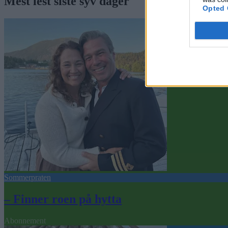
Mest lest siste syv dager
Opted 
Sommerpraten
– Finner roen på hytta
Abonnement