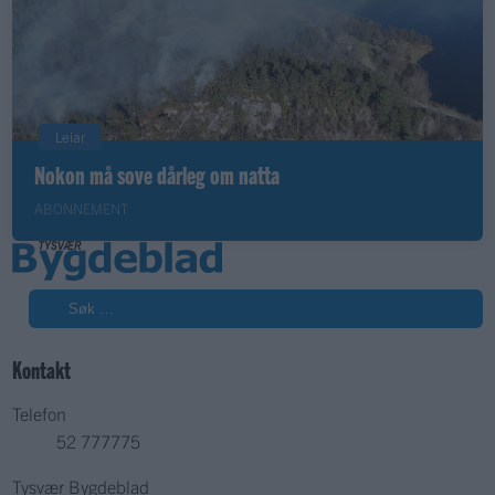
Leiar
Nokon må sove dårleg om natta
ABONNEMENT
Søk
Kontakt
Telefon
52 777775
Tysvær Bygdeblad