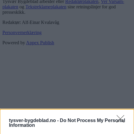
Tysvær Bygdeblad arbeider etter
Redaktørplakaten
,
Ver Varsam-
plakaten
og
Tekstreklameplakaten
sine retningslinjer for god
presseskikk.
Redaktør: Alf-Einar Kvalavåg
Personvernerklæring
Powered by
Appex Publish
tysver-bygdeblad.no -
Do Not Process My Personal
Information