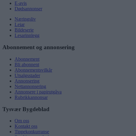
E-avis
Dødsannonser
Næringsliv
Leiar
Bildeserie
Lesarinnlegg
Abonnement og annonsering
Abonnement
Bli abonnent
Abonnementsvilkår
Utsalgsstader
Annonsering
Nettannonsering
Annonsere i papirutgåva
Rubrikkannonsar
Tysvær Bygdeblad
Om oss
Kontakt oss
Tippekonkurranse