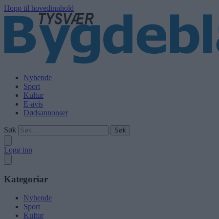
Hopp til hovedinnhold
Nyhende
Sport
Kultur
E-avis
Dødsannonser
Søk
Logg inn
Kategoriar
Nyhende
Sport
Kultur