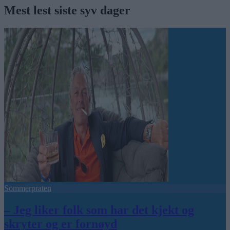
Mest lest siste syv dager
Sommerpraten
– Jeg liker folk som har det kjekt og
skryter og er fornøyd