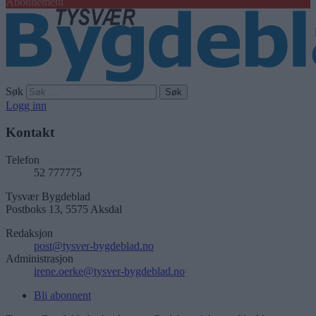
Abonnement
Søk
Logg inn
Kontakt
Telefon
52 777775
Tysvær Bygdeblad
Postboks 13, 5575 Aksdal
Redaksjon
post@tysver-bygdeblad.no
Administrasjon
irene.oerke@tysver-bygdeblad.no
Bli abonnent