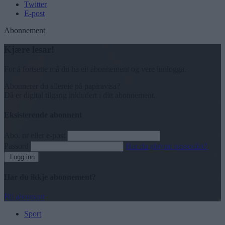
Twitter
E-post
Abonnement
Kjære lesar!
For å fortsette må du ha eit abonnement og vere innlogga.
Abonnerer du allereie på papiravisa?
Då er digital tilgang inkludert i ditt abonnement.
Eksisterende abonnent
Abo. nr eller e-post
Passord
Har du gløymt passordet?
Logg inn
Har du ikkje abonnement?
Bli abonnent
Sport