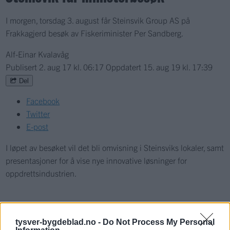
I morgen, torsdag 3. august får Steinsvik Group AS på
Frakkagjerd besøk av Fiskeriminister Per Sandberg.
Alf-Einar Kvalavåg
Publisert
2. aug 17 kl. 06:17
Oppdatert
15. aug 19 kl. 17:39
Del
Facebook
Twitter
E-post
I løpet av besøket vil det bli omvisning i Steinsviks lokaler, samt
presentasjoner for å vise nye innovative løsninger for
oppdrettsindustrien.
Næringsliv
tysver-bygdeblad.no -
Do Not Process My Personal
Nyhende