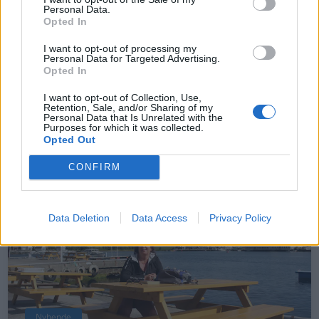
Personal Data.
Opted In
I want to opt-out of processing my
Personal Data for Targeted Advertising.
Opted In
Sommerpraten
I want to opt-out of Collection, Use,
– Jeg liker folk som har det kjekt og skryter og er
Retention, Sale, and/or Sharing of my
Personal Data that Is Unrelated with the
fornøyd
Purposes for which it was collected.
Opted Out
ABONNEMENT
CONFIRM
Data Deletion
Data Access
Privacy Policy
Nyhende