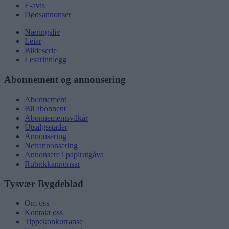
E-avis
Dødsannonser
Næringsliv
Leiar
Bildeserie
Lesarinnlegg
Abonnement og annonsering
Abonnement
Bli abonnent
Abonnementsvilkår
Utsalgsstader
Annonsering
Nettannonsering
Annonsere i papirutgåva
Rubrikkannonsar
Tysvær Bygdeblad
Om oss
Kontakt oss
Tippekonkurranse