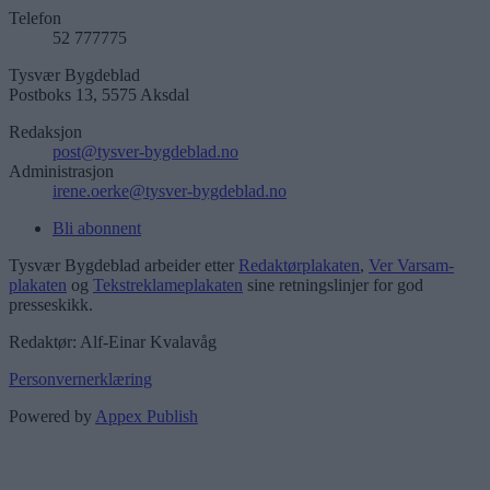
Telefon
52 777775
Tysvær Bygdeblad
Postboks 13, 5575 Aksdal
Redaksjon
post@tysver-bygdeblad.no
Administrasjon
irene.oerke@tysver-bygdeblad.no
Bli abonnent
Tysvær Bygdeblad arbeider etter
Redaktørplakaten
,
Ver Varsam-
plakaten
og
Tekstreklameplakaten
sine retningslinjer for god
presseskikk.
Redaktør: Alf-Einar Kvalavåg
Personvernerklæring
Powered by
Appex Publish