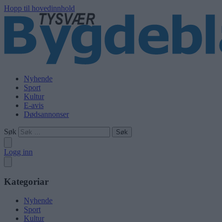
Hopp til hovedinnhold
Nyhende
Sport
Kultur
E-avis
Dødsannonser
Søk
Logg inn
Kategoriar
Nyhende
Sport
Kultur