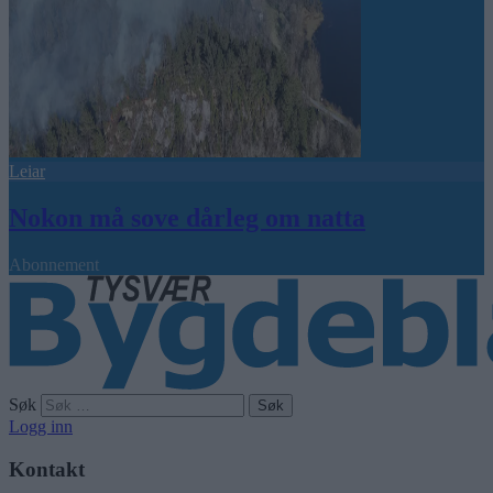
Leiar
Nokon må sove dårleg om natta
Abonnement
Søk
Logg inn
Kontakt