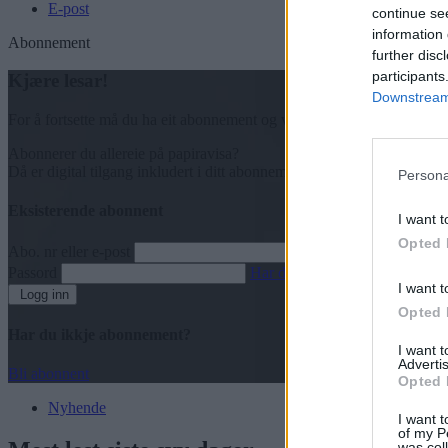
E-post
continue se
information 
Abonnement
further disc
participants
Kjære lesar!
Downstream 
For å fortsette må du ha eit abonnement og vere innlogga.
Abonnerer du allereie på papiravisa?
Då er digital tilgang inkludert i ditt abonnement.
Persona
Eksisterende abonnent
I want t
Opted 
Abo. nr eller e-post
Passord
Har du gløymt passordet?
I want t
Logg inn
Opted 
Har du ikkje abonnement?
I want 
Advertis
Bli abonnent
Opted 
Nyhende
I want t
of my P
was col