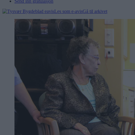
Send inn gratulasjon
Les som e-avis
Gå til arkivet