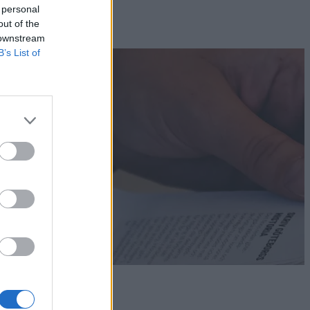
 personal
out of the
 downstream
B’s List of