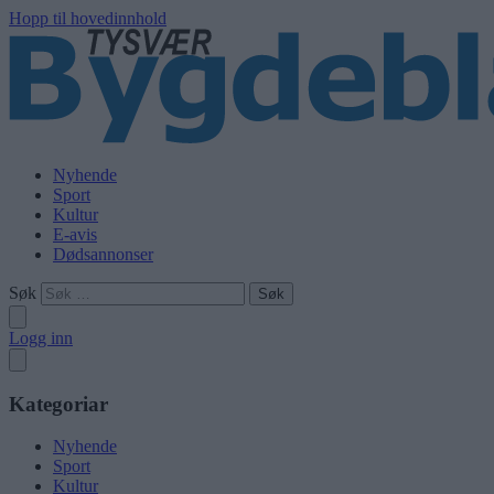
Hopp til hovedinnhold
Nyhende
Sport
Kultur
E-avis
Dødsannonser
Søk
Logg inn
Kategoriar
Nyhende
Sport
Kultur