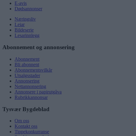
E-avis
Dødsannonser
Næringsliv
Leiar
Bildeserie
Lesarinnlegg
Abonnement og annonsering
Abonnement
Bli abonnent
Abonnementsvilkår
Utsalgsstader
Annonsering
Nettannonsering
Annonsere i papirutgåva
Rubrikkannonsar
Tysvær Bygdeblad
Om oss
Kontakt oss
Tippekonkurranse