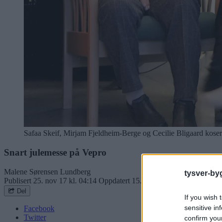
Safaa Skeif, Mirjam Fjeldheim-Berge og Cecilie Bligaard koser 
Snart julemesse på Vepro
Malene Sørensen Lundberg
tysver-by
Publisert
25. nov 17 kl. 04:14
Oppdatert
15. aug 19 kl. 17:44
Del
If you wish 
sensitive in
Facebook
Twitter
confirm you