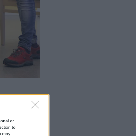
sonal or
ection to
ou may