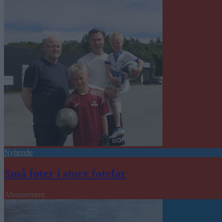
Nyhende
Små føter i store fotefar
Abonnement