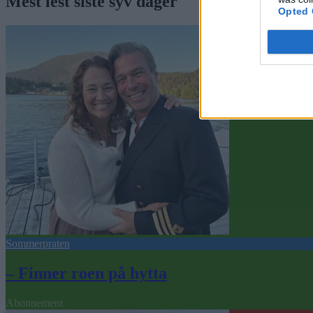
Mest lest siste syv dager
Opted 
Sommerpraten
– Finner roen på hytta
Abonnement