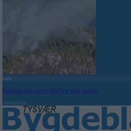
Leiar
Nokon må sove dårleg om natta
Abonnement