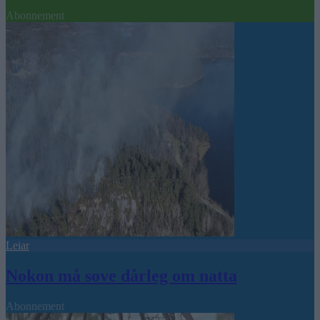
Abonnement
Leiar
Nokon må sove dårleg om natta
Abonnement