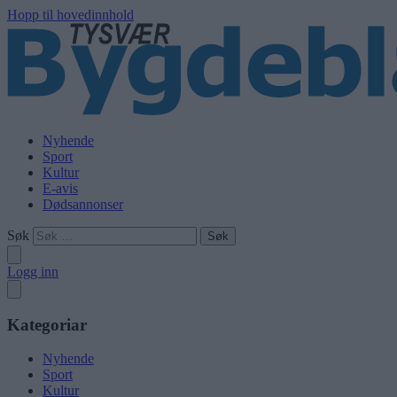
Hopp til hovedinnhold
Nyhende
Sport
Kultur
E-avis
Dødsannonser
Søk
Logg inn
Kategoriar
Nyhende
Sport
Kultur