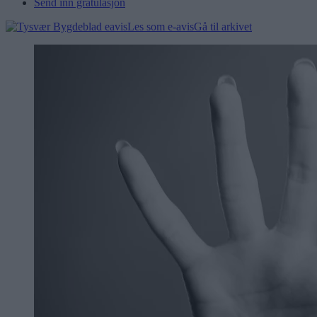
Send inn gratulasjon
Les som e-avis
Gå til arkivet