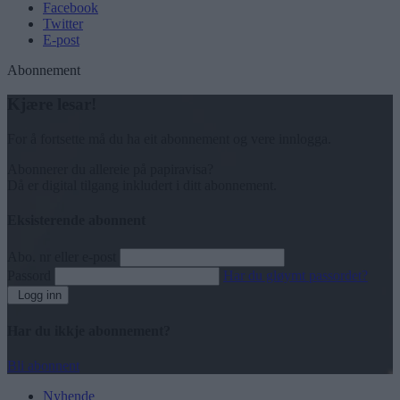
Facebook
Twitter
E-post
Abonnement
Kjære lesar!
For å fortsette må du ha eit abonnement og vere innlogga.
Abonnerer du allereie på papiravisa?
Då er digital tilgang inkludert i ditt abonnement.
Eksisterende abonnent
Abo. nr eller e-post
Passord
Har du gløymt passordet?
Logg inn
Har du ikkje abonnement?
Bli abonnent
Nyhende