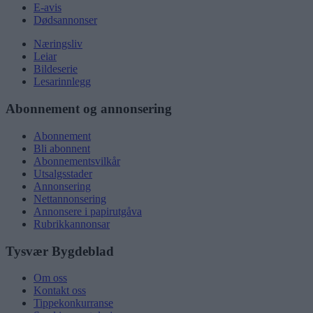
E-avis
Dødsannonser
Næringsliv
Leiar
Bildeserie
Lesarinnlegg
Abonnement og annonsering
Abonnement
Bli abonnent
Abonnementsvilkår
Utsalgsstader
Annonsering
Nettannonsering
Annonsere i papirutgåva
Rubrikkannonsar
Tysvær Bygdeblad
Om oss
Kontakt oss
Tippekonkurranse