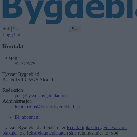
Søk
Logg inn
Kontakt
Telefon
52 777775
Tysvær Bygdeblad
Postboks 13, 5575 Aksdal
Redaksjon
post@tysver-bygdeblad.no
Administrasjon
irene.oerke@tysver-bygdeblad.no
Bli abonnent
Tysvær Bygdeblad arbeider etter
Redaktørplakaten
,
Ver Varsam-
plakaten
og
Tekstreklameplakaten
sine retningslinjer for god