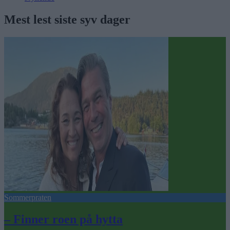
Mest lest siste syv dager
Sommerpraten
– Finner roen på hytta