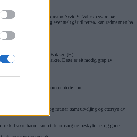
ltru til systemet.
en sitt ansvar. Det kunne rådmann Arvid S. Vallesta svare på;
kene har hamna i nemnda og eventuelt går til retten, kan rådmannen ha
ita Halsnes (Ap).
enestane våre, fastslo Arvid Bakken (H).
 og dette skal me kvalitetssikre. Dette er eit modig grep av
m tar omsyn til alle partar, kommenterte han.
tering.
jennomgang av system og rutinar, samt utveljing og ettersyn av
om skal sikre barnet sin rett til omsorg og beskyttelse, og gode
 i delegasjonsreglementet.