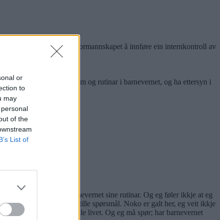
mmunen. Tysdag vedtok formannskapet å innføre ein internkontroll av
oreldra.
eint.
sonal or
å ein gjennomgang av system og rutinar i barnevernet, og ha ettersyn i
ection to
ou may
 personal
out of the
 downstream
B’s List of
kvar veke, som går på barnevernet sine rutinar. Og eg føler ikkje at eg
å me ta det alvorleg og stille spørsmål. Noko er galt her, eg veit ikkje
g fælt. Me er foreldre heile livet. Og eg må spør; har barnevernet