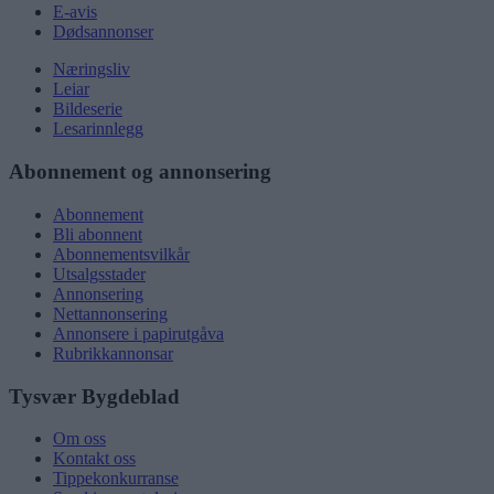
E-avis
Dødsannonser
Næringsliv
Leiar
Bildeserie
Lesarinnlegg
Abonnement og annonsering
Abonnement
Bli abonnent
Abonnementsvilkår
Utsalgsstader
Annonsering
Nettannonsering
Annonsere i papirutgåva
Rubrikkannonsar
Tysvær Bygdeblad
Om oss
Kontakt oss
Tippekonkurranse