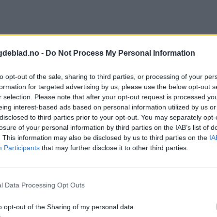
vær dei siste månadane. Diskusjonane har også nådd politikarane og ko
gdeblad.no -
Do Not Process My Personal Information
meldingane som kjem inn, undersøkingar, og ivaretaking av ungane og f
ip inn for tidleg med omsorgsovertaking, eller at dei har komme inn for s
to opt-out of the sale, sharing to third parties, or processing of your per
dag blei det altså bestemt at eit uavhengig ekspertutval skal vere med p
formation for targeted advertising by us, please use the below opt-out s
t innan utgangen av 2018.
r selection. Please note that after your opt-out request is processed y
eing interest-based ads based on personal information utilized by us or
mmunen skal ha, er dei usamde om.
disclosed to third parties prior to your opt-out. You may separately opt-
vedtaksmyndigheit i saker, der barnevernsleiaren i dag er øvste instans;
losure of your personal information by third parties on the IAB’s list of
å ha ansvaret for administrative oppgåver etter barnevernslova.
. This information may also be disclosed by us to third parties on the
IA
som får som mandat:
Participants
that may further disclose it to other third parties.
gare delegert til barnevernsleiar)
sle
l Data Processing Opt Outs
ei 25 åra eg har vore politikar. Dei siste månadane har eg fått telefonar 
lamma, utan moglegheit til å hjelpe. Når me får så mange henvendingar, m
o opt-out of the Sharing of my personal data.
 foreldra deira som er viktigast. Omsorgsovertaking er djuptliggande o