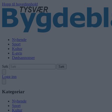
Hopp til hovedinnhold
Nyhende
Sport
Kultur
E-avis
Dødsannonser
Søk
Logg inn
Kategoriar
Nyhende
Sport
Kultur