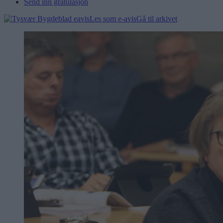
Send inn gratulasjon
Les som e-avis
Gå til arkivet