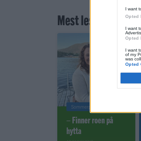
I want t
Mest lest siste syv
Opted 
I want 
Advertis
Opted 
I want t
of my P
was col
Opted 
Sommerpraten
– Finner roen på
hytta