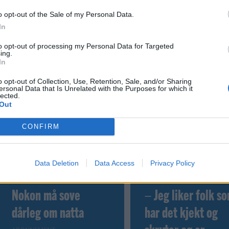
o opt-out of the Sale of my Personal Data.
 dager
In
to opt-out of processing my Personal Data for Targeted
ing.
In
o opt-out of Collection, Use, Retention, Sale, and/or Sharing
ersonal Data that Is Unrelated with the Purposes for which it
lected.
Out
CONFIRM
Data Deletion
Data Access
Privacy Policy
Leiar
Sommerpraten
Nokon må sove
– Jeg liker folk s
dårleg om natta
har det kjekt og
skryter og er