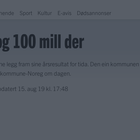
hende
Sport
Kultur
E-avis
Dødsannonser
og 100 mill der
e legg fram sine årsresultat for tida. Den ein kommunen 
s i kommune-Noreg om dagen.
datert
15. aug 19 kl. 17:48