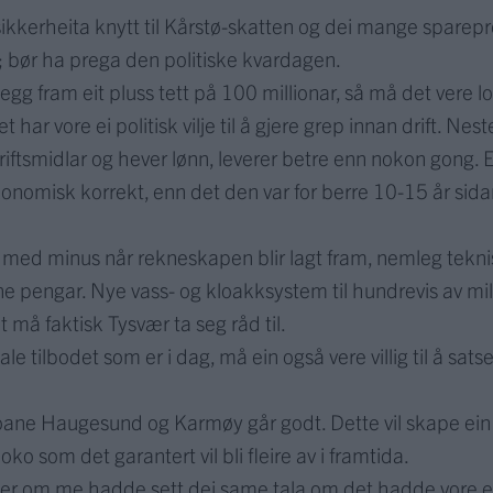
 usikkerheita knytt til Kårstø-skatten og dei mange spare
ik; bør ha prega den politiske kvardagen.
g fram eit pluss tett på 100 millionar, så må det vere lo
t har vore ei politisk vilje til å gjere grep innan drift. Nes
smidlar og hever lønn, leverer betre enn nokon gong. Ei
onomisk korrekt, enn det den var for berre 10-15 år sida
 med minus når rekneskapen blir lagt fram, nemleg teknis
 pengar. Nye vass- og kloakksystem til hundrevis av million
 må faktisk Tysvær ta seg råd til.
 tilbodet som er i dag, må ein også vere villig til å sa
boane Haugesund og Karmøy går godt. Dette vil skape ein
o som det garantert vil bli fleire av i framtida.
le er om me hadde sett dei same tala om det hadde vore