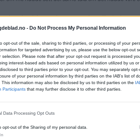
m har ei meining om. I utgangspunktet ville det ha vore 
 er 11.000 gjer store investeringar innan infrastruktur, så
gdeblad.no -
Do Not Process My Personal Information
per stykk. Men skulle ein investert for 100.000 innbygga
to opt-out of the sale, sharing to third parties, or processing of your per
 kosta, og kor mange som måtte tatt rekninga.
formation for targeted advertising by us, please use the below opt-out s
t tema, det same kutt. Eg meiner at dei tala som nå blir
r selection. Please note that after your opt-out request is processed y
eing interest-based ads based on personal information utilized by us or
mstundes skaper ein sunn konkurransen mellom dei, for å 
disclosed to third parties prior to your opt-out. You may separately opt-
nane på Haugalandet med eit fantastisk økonomisk 2017
losure of your personal information by third parties on the IAB’s list of
. This information may also be disclosed by us to third parties on the
IA
Participants
that may further disclose it to other third parties.
l Data Processing Opt Outs
o opt-out of the Sharing of my personal data.
In