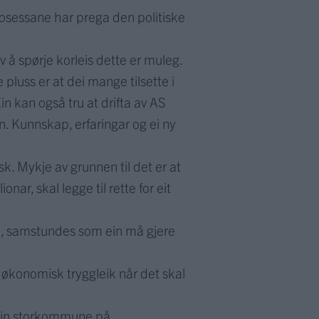
prosessane har prega den politiske
v å spørje korleis dette er muleg.
te pluss er at dei mange tilsette i
n kan også tru at drifta av AS
n. Kunnskap, erfaringar og ei ny
k. Mykje av grunnen til det er at
ar, skal legge til rette for eit
tse, samstundes som ein må gjere
 økonomisk tryggleik når det skal
 ein storkommune på