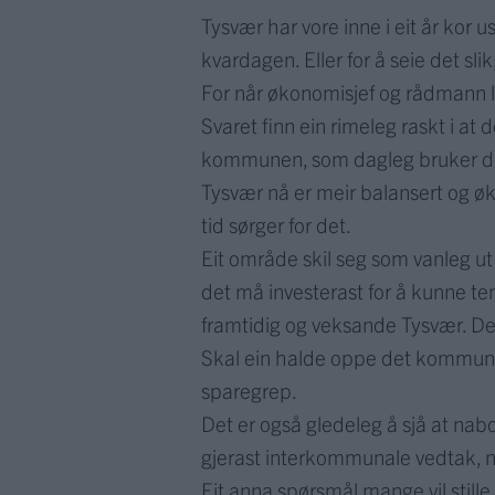
Tysvær har vore inne i eit år kor
kvardagen. Eller for å seie det sl
For når økonomisjef og rådmann leg
Svaret finn ein rimeleg raskt i at de
kommunen, som dagleg bruker drift
Tysvær nå er meir balansert og øk
tid sørger for det.
Eit område skil seg som vanleg ut
det må investerast for å kunne tene
framtidig og veksande Tysvær. Det
Skal ein halde oppe det kommunale
sparegrep.
Det er også gledeleg å sjå at na
gjerast interkommunale vedtak, nok
Eit anna spørsmål mange vil stil