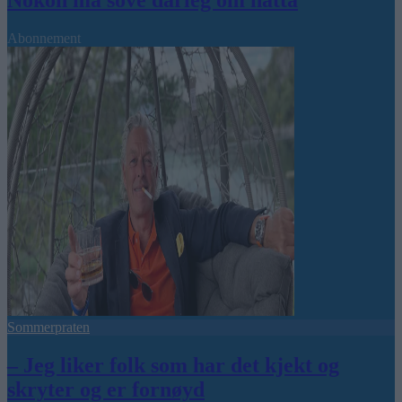
Nokon må sove dårleg om natta
Abonnement
Sommerpraten
– Jeg liker folk som har det kjekt og
skryter og er fornøyd