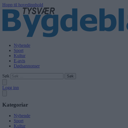
Hopp til hovedinnhold
Nyhende
Sport
Kultur
E-avis
Dødsannonser
Søk
Logg inn
Kategoriar
Nyhende
Sport
Kultur