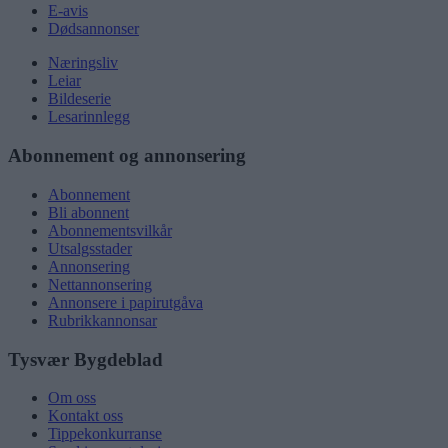
E-avis
Dødsannonser
Næringsliv
Leiar
Bildeserie
Lesarinnlegg
Abonnement og annonsering
Abonnement
Bli abonnent
Abonnementsvilkår
Utsalgsstader
Annonsering
Nettannonsering
Annonsere i papirutgåva
Rubrikkannonsar
Tysvær Bygdeblad
Om oss
Kontakt oss
Tippekonkurranse