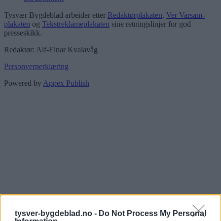
Tysvær Bygdeblad arbeider etter
Redaktørplakaten
,
Ver Varsam-
plakaten
og
Tekstreklameplakaten
sine retningslinjer for god
presseskikk.
Redaktør: Alf-Einar Kvalavåg
Personvernerklæring
Powered by
Appex Publish
tysver-bygdeblad.no -
Do Not Process My Personal