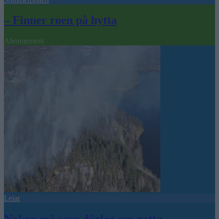
– Finner roen på hytta
Abonnement
Leiar