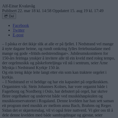
Alf-Einar Kvalavåg
Publisert
22. mar 18 kl. 14:58
Oppdatert
15. aug 19 kl. 17:49
Del
Facebook
Twitter
E-post
– I påska er det ikkje slik at alle er på fjellet. I Nedstrand vel mange
å nyte dagane heime, og rundt omkring fylles feriebustadane med
mange og gode «fritids-nedstrendingar». Jubileumskomiteen for
150-års feiringa ynskjer å invitere alle til ein kveld med roleg tempo,
der orgelmusikk og påskeforteljinga vil stå i sentrum, seier Arne
Myskja i Nedstrand Kyrkje 150 år.
Og ein treng ikkje leite langt etter ein som kan traktere orgelet i
kyrkja.
– I Nedstrand er vi heldige og har ein kapasitet på orgelkrakken.
Organisten vår, Stein Johannes Kolnes, har vore organist både i
Fagerborg og Nordberg i Oslo, har debutert på orgel, har skrive
fleire orgelbøker og undervist både ved musikkhøgskulen og
musikkonservatoriet i Rogaland. Denne kvelden har han sett saman
eit program med musikk av mellom anna Bach, Brahms og Reger.
Sidan det er skjærtorsdag, vil vi også feire nattverd. Vi gler oss til å
dele denne kvelden med både sambygdingar og gjestar, seier