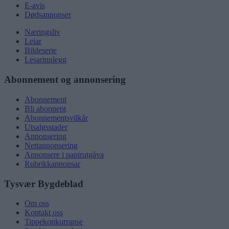
E-avis
Dødsannonser
Næringsliv
Leiar
Bildeserie
Lesarinnlegg
Abonnement og annonsering
Abonnement
Bli abonnent
Abonnementsvilkår
Utsalgsstader
Annonsering
Nettannonsering
Annonsere i papirutgåva
Rubrikkannonsar
Tysvær Bygdeblad
Om oss
Kontakt oss
Tippekonkurranse