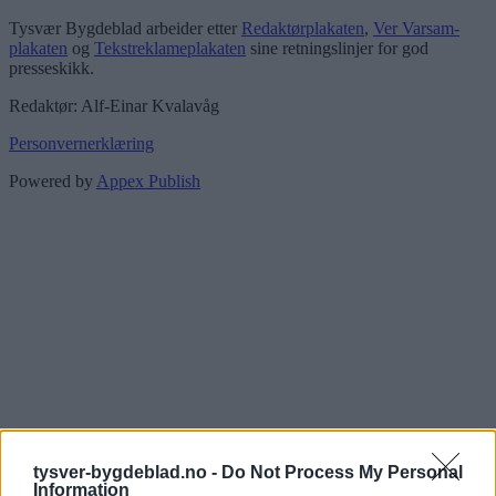
Tysvær Bygdeblad arbeider etter
Redaktørplakaten
,
Ver Varsam-
plakaten
og
Tekstreklameplakaten
sine retningslinjer for god
presseskikk.
Redaktør: Alf-Einar Kvalavåg
Personvernerklæring
Powered by
Appex Publish
tysver-bygdeblad.no -
Do Not Process My Personal
Information