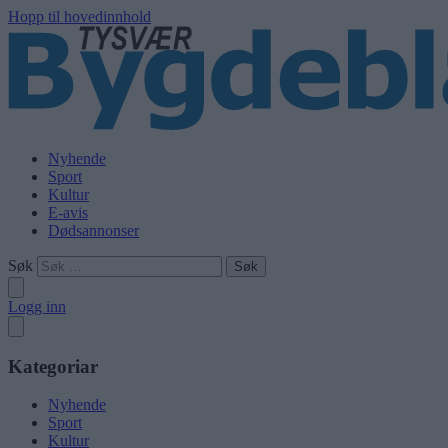
Hopp til hovedinnhold
Nyhende
Sport
Kultur
E-avis
Dødsannonser
Søk
Logg inn
Kategoriar
Nyhende
Sport
Kultur