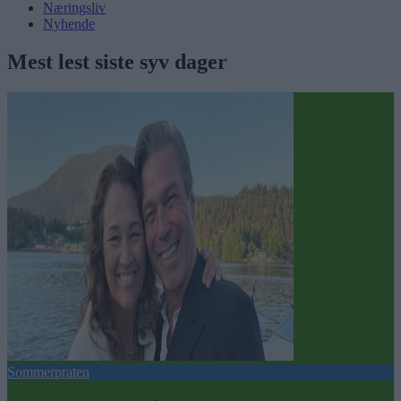
Næringsliv
Nyhende
Mest lest siste syv dager
Sommerpraten