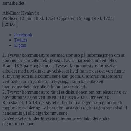
samarbeidet.
Alf-Einar Kvalavåg
Publisert
12. jun 18 kl. 17:21
Oppdatert
15. aug 19 kl. 17:53
Del
Facebook
Twitter
E-post
1. Tysvær kommunestyre ser med stor uro på informasjonen om at
kommunar kan ville trekkje seg ut av samarbeidet om eit felles
Brann IKS på Haugalandet. Tysvær kommunestyre forutset at
arbeidet med utviklinga av selskapet held fram og at det vert funne
ei løysing som alle kommunane kan godta. Ordførar/varaordførar
vert beden om å jobbe fram løysingar som kan sikre eit
brannsamarbeid der alle 9 kommunane deltek.
2. Tysvær kommunestyre rår til at diskusjonen om rett plassering av
hovudbrannstasjon vert utsett til hausten 2020. Jmr vedtak i
Rep.skapet, 1.6.18, der styret er bedt om å legge fram økonomisk
rapport av etablering av hovudbrannstasjon og bistasjon som skal til
handsaming i alle eigarkommunane.
3. Vedtaket er under føresetnad av same vedtak i dei andre
eigarkommunane.