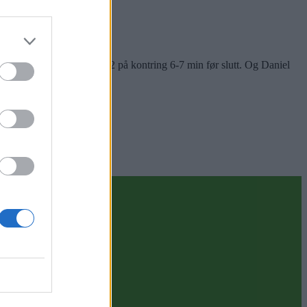
. omgang, uten uttelling. 1-2 på kontring 6-7 min før slutt. Og Daniel