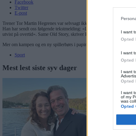
Facebook
Twitter
E-post
Persona
Trener Tor Martin Hegrenes var selvsagt ikke fornøyd etter 1-2 i Stav
Han har sendt oss følgende tekstmelding: «Leda 1-0. Så 1-1 på lykketref
I want t
utvist på overtid». Same Old Story, skriver Hegrenes.
Opted 
Mer om kampen og en ny spillerbørs i papiravisen på torsdag.
I want t
Sport
Opted 
Mest lest siste syv dager
I want 
Advertis
Opted 
I want t
of my P
was col
Opted 