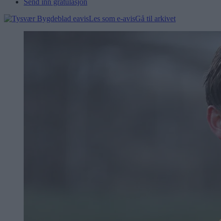
Send inn gratulasjon
Les som e-avis
Gå til arkivet