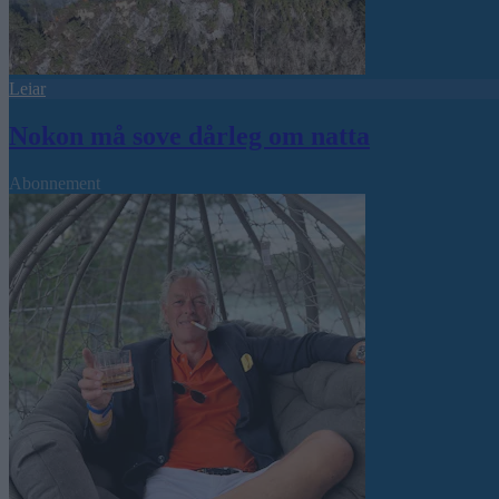
Leiar
Nokon må sove dårleg om natta
Abonnement