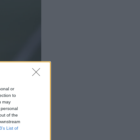
sonal or
ection to
ou may
 personal
out of the
 downstream
B’s List of