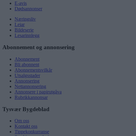
E-avis
Dødsannonser
Næringsliv
Leiar
Bildeserie
Lesarinnlegg
Abonnement og annonsering
Abonnement
Bli abonnent
Abonnementsvilkår
Utsalgsstader
Annonsering
Nettannonsering
Annonsere i papirutgåva
Rubrikkannonsar
Tysvær Bygdeblad
Om oss
Kontakt oss
Tippekonkurranse