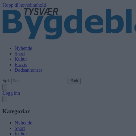
Hopp til hovedinnhold
Nyhende
Sport
Kultur
E-avis
Dødsannonser
Søk
Logg inn
Kategoriar
Nyhende
Sport
Kultur