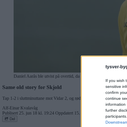
tysver-by
Daniel Aarås ble utvist på overtid, da Skjold tapte for Vidar 2.
If you wish 
sensitive in
Same old story for Skjold
confirm you
Tap 1-2 i sluttminuttane mot Vidar 2, og rødt kort på målscorer Danie
continue se
information 
Alf-Einar Kvalavåg
further disc
Publisert
25. jun 18 kl. 19:24
Oppdatert
15. aug 19 kl. 17:54
participants
Del
Downstream 