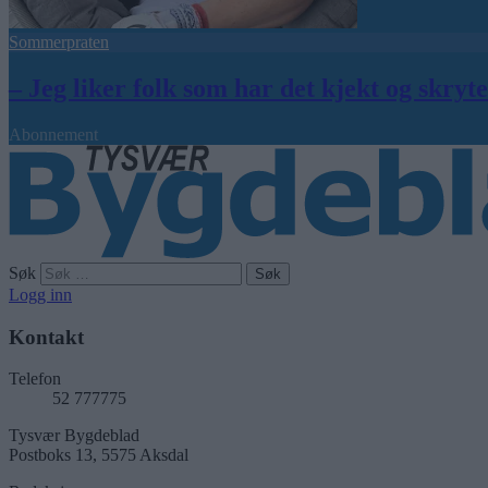
Sommerpraten
– Jeg liker folk som har det kjekt og skryt
Abonnement
Søk
Logg inn
Kontakt
Telefon
52 777775
Tysvær Bygdeblad
Postboks 13, 5575 Aksdal