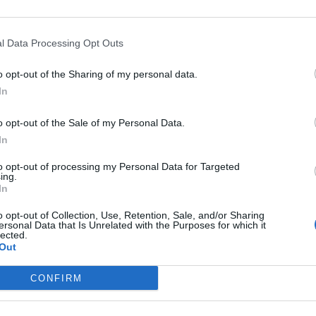
l Data Processing Opt Outs
anger.
f på volley fra 40 meter. Det var det til pause. Fleire feite sjansar i 2
o opt-out of the Sharing of my personal data.
In
o opt-out of the Sale of my Personal Data.
In
to opt-out of processing my Personal Data for Targeted
ing.
In
o opt-out of Collection, Use, Retention, Sale, and/or Sharing
ersonal Data that Is Unrelated with the Purposes for which it
lected.
Out
CONFIRM