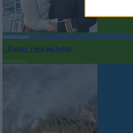
Sommerpraten
– Finner roen på hytta
Abonnement