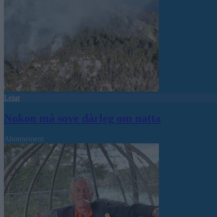
Leiar
Nokon må sove dårleg om natta
Abonnement