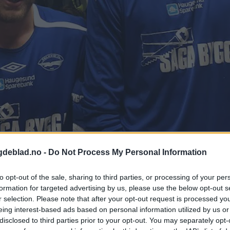
t, Kaptein Stian Helgeland øyner håp i den svarte tunellen tross stort
gdeblad.no -
Do Not Process My Personal Information
to opt-out of the sale, sharing to third parties, or processing of your per
 men den første og den siste halvtimen av kampen viser at det bor mye i
formation for targeted advertising by us, please use the below opt-out s
r selection. Please note that after your opt-out request is processed y
eing interest-based ads based on personal information utilized by us or
disclosed to third parties prior to your opt-out. You may separately opt-