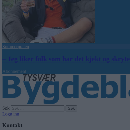
Sommerpraten
– Jeg liker folk som har det kjekt og skryt
Abonnement
Søk
Logg inn
Kontakt