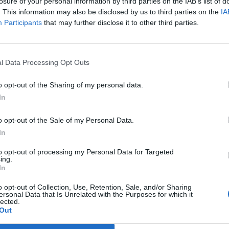
losure of your personal information by third parties on the IAB’s list of
. This information may also be disclosed by us to third parties on the
IA
Participants
that may further disclose it to other third parties.
l Data Processing Opt Outs
o opt-out of the Sharing of my personal data.
skapt sjanser av kjappe angripere. Og i forsvar var de strukturert, og spil
In
re mange ganger i midtperioden. Tullete balltap i overgangsfasen, gav m
o opt-out of the Sale of my Personal Data.
In
ange gode fotballspillere tross alt. Men det er tungt når resultatene uteb
to opt-out of processing my Personal Data for Targeted
ing.
In
o opt-out of Collection, Use, Retention, Sale, and/or Sharing
ersonal Data that Is Unrelated with the Purposes for which it
lected.
Out