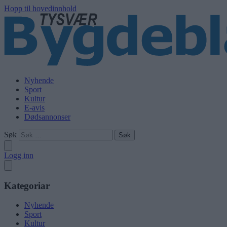
Hopp til hovedinnhold
Nyhende
Sport
Kultur
E-avis
Dødsannonser
Søk
Logg inn
Kategoriar
Nyhende
Sport
Kultur