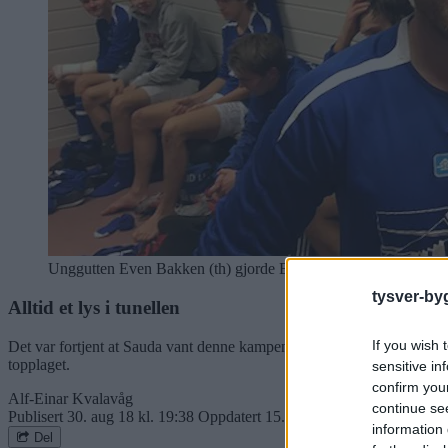
Unggutten Even Bakken (th) gjorde Ein god figur i midtforsvare
tysver-by
Alltid et lys i tunellen
If you wish 
Det var fortjent at Sauda vant denne kampen, det er det ingen tvil om,
topplaget.
sensitive in
confirm you
Alf-Einar Kvalavåg
continue se
Publisert
30. aug 18 kl. 19:38
Oppdatert
15. aug 19 kl. 17:55
information 
Del