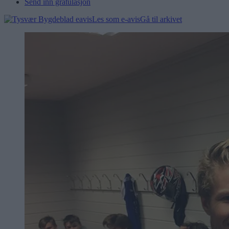
Send inn gratulasjon
Les som e-avis
Gå til arkivet