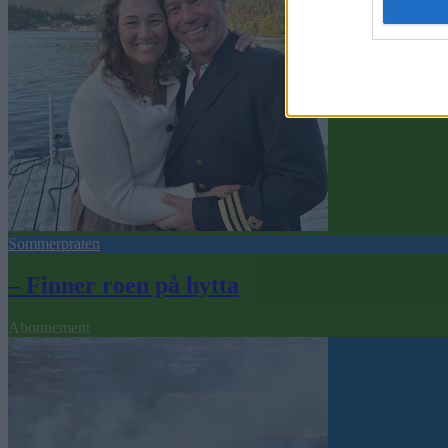
Sommerpraten
– Finner roen på hytta
Abonnement