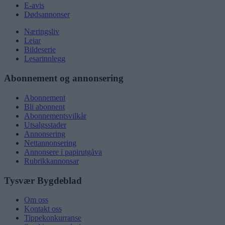
E-avis
Dødsannonser
Næringsliv
Leiar
Bildeserie
Lesarinnlegg
Abonnement og annonsering
Abonnement
Bli abonnent
Abonnementsvilkår
Utsalgsstader
Annonsering
Nettannonsering
Annonsere i papirutgåva
Rubrikkannonsar
Tysvær Bygdeblad
Om oss
Kontakt oss
Tippekonkurranse