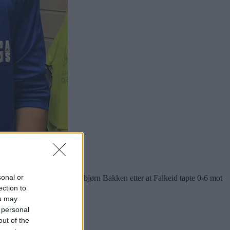
ap. Foto: Asbjørn Bakken
sonal or
 Falkeid laget. Det sier Asbjørn Bakken etter at Falkeid tapte 0-6 mot
ection to
ou may
 personal
out of the