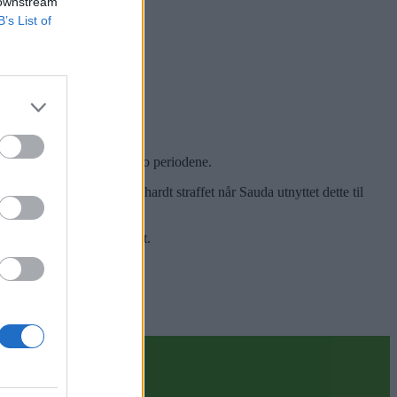
 downstream
B’s List of
te til tider solid i disse to periodene.
ye rom og Falkeid ble hardt straffet når Sauda utnyttet dette til
lir og det blir mye stang ut.