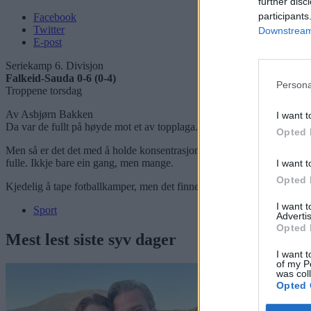
further disc
participants
Facebook
Twitter
Downstream 
E-post
Seriekamp 6. Divisjon
Falkeid-Sauda 0-6 (0-4)
Persona
Troppene torsdag
Av Asbjørn Bakken
I want t
Da var de fullt på høyde mot et av topplaga. Ballen gikk bra, og det ble 
Opted 
Men så er det det med å holde konsentrasjonen oppe. Den glapp dessver
fulle. Ikkje bare ein gang, men mange.
I want t
Opted 
Kjedelig å tape fotballkamper, men det finnes altså lys i tunellen. Og m
I want 
Sport
Advertis
Opted 
Mest lest siste syv dager
I want t
of my P
was col
Opted 