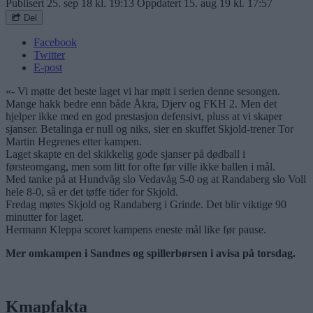
Publisert
25. sep 18 kl. 19:13
Oppdatert
15. aug 19 kl. 17:57
Del
Facebook
Twitter
E-post
«- Vi møtte det beste laget vi har møtt i serien denne sesongen.
Mange hakk bedre enn både Åkra, Djerv og FKH 2. Men det
hjelper ikke med en god prestasjon defensivt, pluss at vi skaper
sjanser. Betalinga er null og niks, sier en skuffet Skjold-trener Tor
Martin Hegrenes etter kampen.
Laget skapte en del skikkelig gode sjanser på dødball i
førsteomgang, men som litt for ofte før ville ikke ballen i mål.
Med tanke på at Hundvåg slo Vedavåg 5-0 og at Randaberg slo Voll
hele 8-0, så er det tøffe tider for Skjold.
Fredag møtes Skjold og Randaberg i Grinde. Det blir viktige 90
minutter for laget.
Hermann Kleppa scoret kampens eneste mål like før pause.
Mer omkampen i Sandnes og spillerbørsen i avisa på torsdag.
Kmapfakta