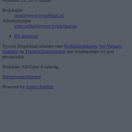
Postboks 13, 5575 Aksdal
Redaksjon
post@tysver-bygdeblad.no
Administrasjon
irene.oerke@tysver-bygdeblad.no
Bli abonnent
Tysvær Bygdeblad arbeider etter
Redaktørplakaten
,
Ver Varsam-
plakaten
og
Tekstreklameplakaten
sine retningslinjer for god
presseskikk.
Redaktør: Alf-Einar Kvalavåg
Personvernerklæring
Powered by
Appex Publish