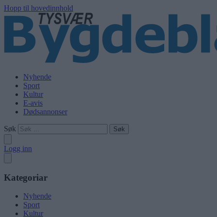
Hopp til hovedinnhold
Nyhende
Sport
Kultur
E-avis
Dødsannonser
Søk
Logg inn
Kategoriar
Nyhende
Sport
Kultur