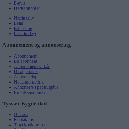
E-avis
Dødsannonser
Næringsliv
Leiar
Bildeserie
Lesarinnlegg
Abonnement og annonsering
Abonnement
Bli abonnent
Abonnementsvilkår
Utsalgsstader
Annonsering
Nettannonsering
Annonsere i papirutgåva
Rubrikkannonsar
Tysvær Bygdeblad
Om oss
Kontakt oss
Tippekonkurranse