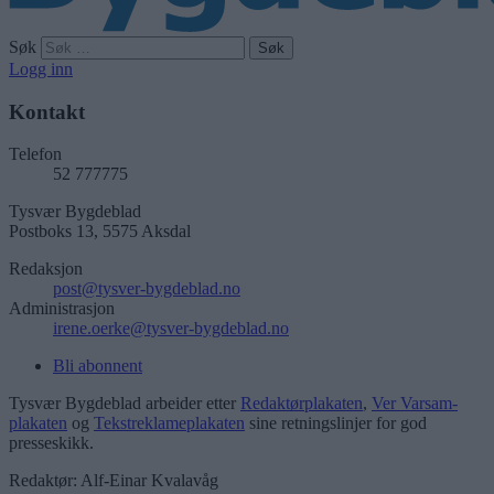
Søk
Logg inn
Kontakt
Telefon
52 777775
Tysvær Bygdeblad
Postboks 13, 5575 Aksdal
Redaksjon
post@tysver-bygdeblad.no
Administrasjon
irene.oerke@tysver-bygdeblad.no
Bli abonnent
Tysvær Bygdeblad arbeider etter
Redaktørplakaten
,
Ver Varsam-
plakaten
og
Tekstreklameplakaten
sine retningslinjer for god
presseskikk.
Redaktør: Alf-Einar Kvalavåg