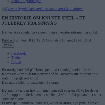
Send inn gratulasjon
Les som e-avis
Gå til arkivet
EN HISTORIE OM KNUSTE SPEIL – ET
JULEBREV FRA SØRVÅG
Det var ikke speilet på veggen, men et venstre sidespeil på en bil.
Publisert
20. des 18 kl. 19:15
Oppdatert
15. aug 19 kl. 18:01
Del
Facebook
Twitter
E-post
En nordgående bil på Høievegen – sist søndag kveld, like ved
Komplett – traff vår bil (som var på vei sørover) slik at speilet ble
slått inn og glasset knust.
Den andre bilen fortsatte uten å stoppe.
Det må ha vært en høy bil- enten kassebil eller en SUV, for det er
1,25m opp til underkanten av speilet på vår bil. På personbiler sitter
speilene lavere.
Et nytt speil inklusive lakkering koster kr 4000, pytt pytt? Men et