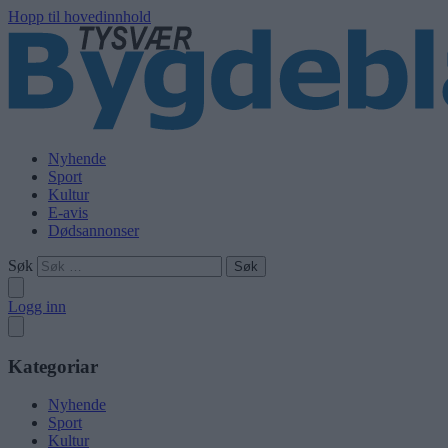
Hopp til hovedinnhold
Nyhende
Sport
Kultur
E-avis
Dødsannonser
Søk
Logg inn
Kategoriar
Nyhende
Sport
Kultur