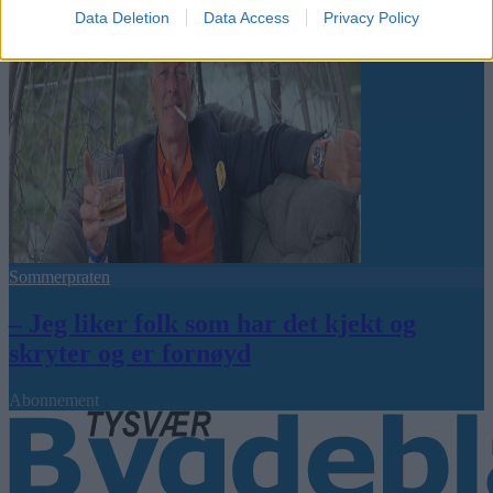
Data Deletion
Data Access
Privacy Policy
Sommerpraten
– Jeg liker folk som har det kjekt og
skryter og er fornøyd
Abonnement