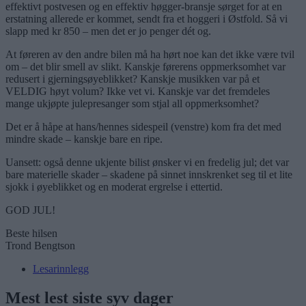
effektivt postvesen og en effektiv høgger-bransje sørget for at en
erstatning allerede er kommet, sendt fra et hoggeri i Østfold. Så vi
slapp med kr 850 – men det er jo penger dét og.
At føreren av den andre bilen må ha hørt noe kan det ikke være tvil
om – det blir smell av slikt. Kanskje førerens oppmerksomhet var
redusert i gjerningsøyeblikket? Kanskje musikken var på et
VELDIG høyt volum? Ikke vet vi. Kanskje var det fremdeles
mange ukjøpte julepresanger som stjal all oppmerksomhet?
Det er å håpe at hans/hennes sidespeil (venstre) kom fra det med
mindre skade – kanskje bare en ripe.
Uansett: også denne ukjente bilist ønsker vi en fredelig jul; det var
bare materielle skader – skadene på sinnet innskrenket seg til et lite
sjokk i øyeblikket og en moderat ergrelse i ettertid.
GOD JUL!
Beste hilsen
Trond Bengtson
Lesarinnlegg
Mest lest siste syv dager