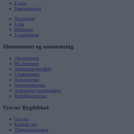
E-avis
Dødsannonser
Næringsliv
Leiar
Bildeserie
Lesarinnlegg
Abonnement og annonsering
Abonnement
Bli abonnent
Abonnementsvilkår
Utsalgsstader
Annonsering
Nettannonsering
Annonsere i papirutgåva
Rubrikkannonsar
Tysvær Bygdeblad
Om oss
Kontakt oss
Tippekonkurranse