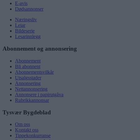
E-avis
Dødsannonser
Næringsliv
Leiar
Bildeserie
Lesarinnlegg
Abonnement og annonsering
Abonnement
Bli abonnent
Abonnementsvilkår
Utsalgsstader
Annonsering
Nettannonsering
Annonsere i papirutgåva
Rubrikkannonsar
Tysvær Bygdeblad
Om oss
Kontakt oss
Tippekonkurranse