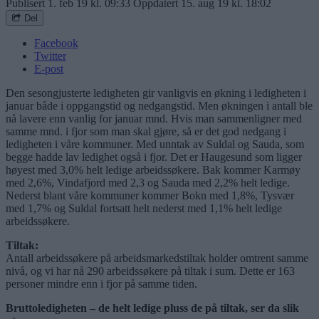
Publisert
1. feb 19 kl. 09:33
Oppdatert
15. aug 19 kl. 18:02
Del
Facebook
Twitter
E-post
Den sesongjusterte ledigheten gir vanligvis en økning i ledigheten i
januar både i oppgangstid og nedgangstid. Men økningen i antall ble
nå lavere enn vanlig for januar mnd. Hvis man sammenligner med
samme mnd. i fjor som man skal gjøre, så er det god nedgang i
ledigheten i våre kommuner. Med unntak av Suldal og Sauda, som
begge hadde lav ledighet også i fjor. Det er Haugesund som ligger
høyest med 3,0% helt ledige arbeidssøkere. Bak kommer Karmøy
med 2,6%, Vindafjord med 2,3 og Sauda med 2,2% helt ledige.
Nederst blant våre kommuner kommer Bokn med 1,8%, Tysvær
med 1,7% og Suldal fortsatt helt nederst med 1,1% helt ledige
arbeidssøkere.
Tiltak:
Antall arbeidssøkere på arbeidsmarkedstiltak holder omtrent samme
nivå, og vi har nå 290 arbeidssøkere på tiltak i sum. Dette er 163
personer mindre enn i fjor på samme tiden.
Bruttoledigheten – de helt ledige pluss de på tiltak, ser da slik