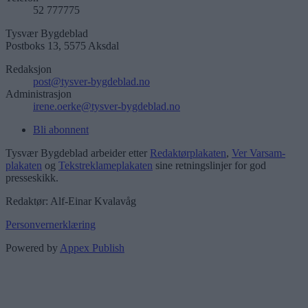
52 777775
Tysvær Bygdeblad
Postboks 13, 5575 Aksdal
Redaksjon
post@tysver-bygdeblad.no
Administrasjon
irene.oerke@tysver-bygdeblad.no
Bli abonnent
Tysvær Bygdeblad arbeider etter
Redaktørplakaten
,
Ver Varsam-
plakaten
og
Tekstreklameplakaten
sine retningslinjer for god
presseskikk.
Redaktør: Alf-Einar Kvalavåg
Personvernerklæring
Powered by
Appex Publish