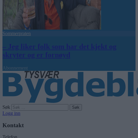
Sommerpraten
– Jeg liker folk som har det kjekt og
skryter og er fornøyd
Abonnement
Søk
Logg inn
Kontakt
Telefon