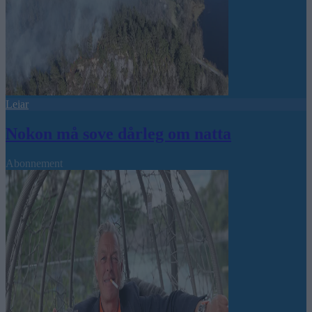
Leiar
Nokon må sove dårleg om natta
Abonnement