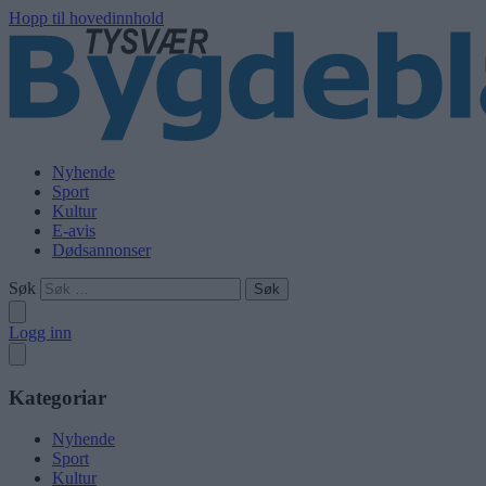
Hopp til hovedinnhold
Nyhende
Sport
Kultur
E-avis
Dødsannonser
Søk
Logg inn
Kategoriar
Nyhende
Sport
Kultur