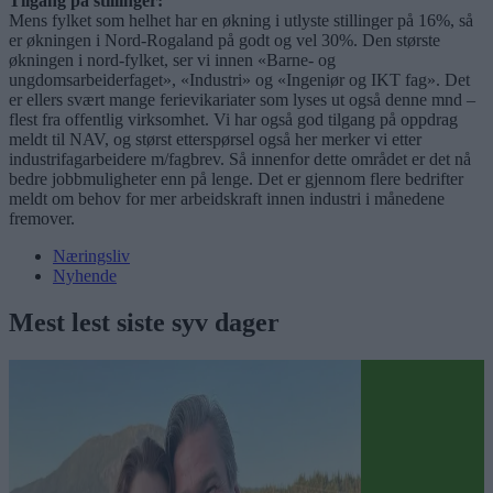
Tilgang på stillinger:
Mens fylket som helhet har en økning i utlyste stillinger på 16%, så
er økningen i Nord-Rogaland på godt og vel 30%. Den største
økningen i nord-fylket, ser vi innen «Barne- og
ungdomsarbeiderfaget», «Industri» og «Ingeniør og IKT fag». Det
er ellers svært mange ferievikariater som lyses ut også denne mnd –
flest fra offentlig virksomhet. Vi har også god tilgang på oppdrag
meldt til NAV, og størst etterspørsel også her merker vi etter
industrifagarbeidere m/fagbrev. Så innenfor dette området er det nå
bedre jobbmuligheter enn på lenge. Det er gjennom flere bedrifter
meldt om behov for mer arbeidskraft innen industri i månedene
fremover.
Næringsliv
Nyhende
Mest lest siste syv dager