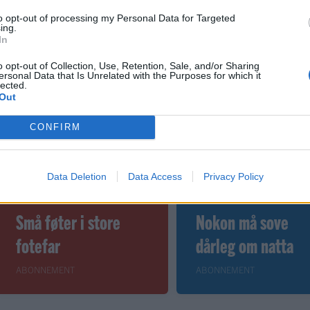
 dager
to opt-out of processing my Personal Data for Targeted
ing.
In
o opt-out of Collection, Use, Retention, Sale, and/or Sharing
ersonal Data that Is Unrelated with the Purposes for which it
lected.
Out
CONFIRM
Data Deletion
Data Access
Privacy Policy
Nyhende
Leiar
Små føter i store
Nokon må sove
fotefar
dårleg om natta
ABONNEMENT
ABONNEMENT