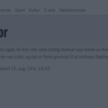
hende
Sport
Kultur
E-avis
Dødsannonser
or
du også. At det i det siste stadig dukkar opp bilete av A
i sin nye jobb, og det er fleire grunnar til at nettopp Sæth
atert
15. aug 19 kl. 18:03