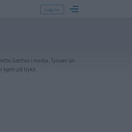
Logg inn
nnette Sæther i media. Tysvær sin
er kjem på trykk.