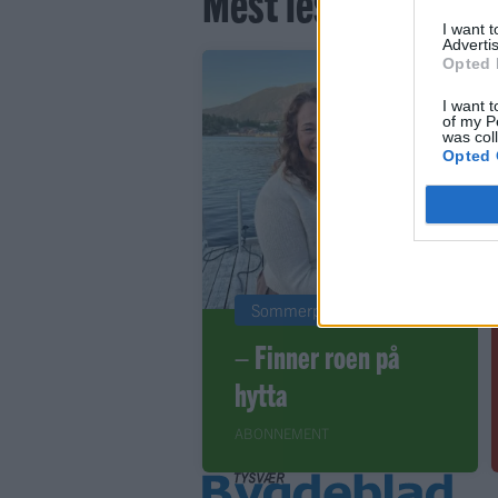
Mest lest siste syv
I want 
Advertis
Opted 
I want t
of my P
was col
Opted 
Sommerpraten
– Finner roen på
hytta
ABONNEMENT