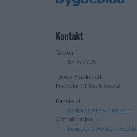
Kontakt
Telefon
52 777775
Tysvær Bygdeblad
Postboks 13, 5575 Aksdal
Redaksjon
post@tysver-bygdeblad.no
Administrasjon
irene.oerke@tysver-bygdeb