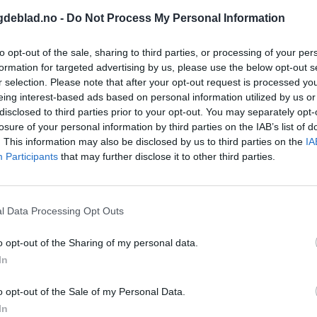
kvart også utradisjonell, industri dukkar nye utfordringar op
gdeblad.no -
Do Not Process My Personal Information
e.
to opt-out of the sale, sharing to third parties, or processing of your per
ida tåle at ein berre slepp ballongar med gode idear til v
formation for targeted advertising by us, please use the below opt-out s
ongane før dei forsvinn frå oss.
r selection. Please note that after your opt-out request is processed y
eing interest-based ads based on personal information utilized by us or
styrer likar å snakke om det. Det skjer mykje og dei luk
disclosed to third parties prior to your opt-out. You may separately opt-
ed is i magen. Slike som Annette Sæther. Dei som kallar
losure of your personal information by third parties on the IAB’s list of
. This information may also be disclosed by us to third parties on the
IA
form som Tysvær og mange andre kommunar treng.
Participants
that may further disclose it to other third parties.
l Data Processing Opt Outs
o opt-out of the Sharing of my personal data.
In
o opt-out of the Sale of my Personal Data.
In