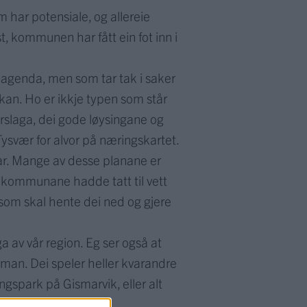
 har potensiale, og allereie
, kommunen har fått ein fot inn i
k agenda, men som tar tak i saker
 kan. Ho er ikkje typen som står
orslaga, dei gode løysingane og
e Tysvær for alvor på næringskartet.
ar. Mange av desse planane er
 kommunane hadde tatt til vett
 som skal hente dei ned og gjere
a av vår region. Eg ser også at
saman. Dei speler heller kvarandre
spark på Gismarvik, eller alt