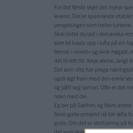
For det første skjer det mykje sp
leverer. Det er spennande etabler
pengebingen som heiter turisme.
Skal dette styrast i den ønska ret
som bli kasta opp i lufta på ein f
fremst i «koret» og skrik høgast,
det til rett tid. Ikkje aleine, lang
Det som ofte har prega næringspl
også lagt fram med den enkle løy
og slått seg saman. Ofte er det m
noko med dei.
Eg ser på Sæther, og fleire andre 
fleire gode prosjekt nå blir løfta
gode. Om det er storhamna på Ki
det som skjer rundt Kårstø-anleg