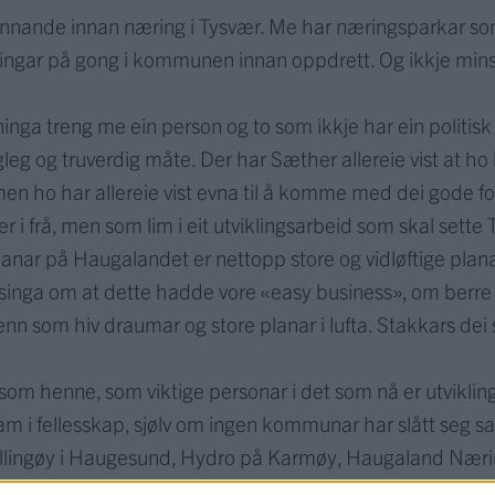
ennande innan næring i Tysvær. Me har næringsparkar som
ingar på gong i kommunen innan oppdrett. Og ikkje minst
ninga treng me ein person og to som ikkje har ein politis
agleg og truverdig måte. Der har Sæther allereie vist at ho
 men ho har allereie vist evna til å komme med dei gode f
t der i frå, men som lim i eit utviklingsarbeid som skal sett
anar på Haugalandet er nettopp store og vidløftige plan
singa om at dette hadde vore «easy business», om berre
enn som hiv draumar og store planar i lufta. Stakkars dei
som henne, som viktige personar i det som nå er utvikling
 fram i fellesskap, sjølv om ingen kommunar har slått seg 
llingøy i Haugesund, Hydro på Karmøy, Haugaland Næring
get.