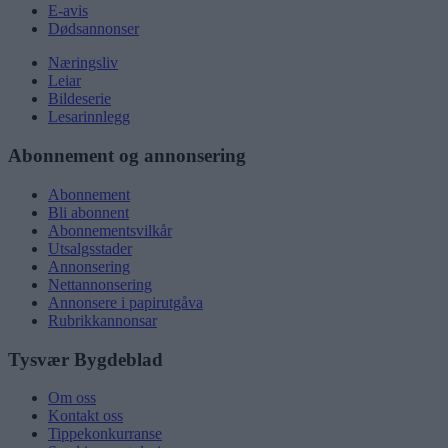
E-avis
Dødsannonser
Næringsliv
Leiar
Bildeserie
Lesarinnlegg
Abonnement og annonsering
Abonnement
Bli abonnent
Abonnementsvilkår
Utsalgsstader
Annonsering
Nettannonsering
Annonsere i papirutgåva
Rubrikkannonsar
Tysvær Bygdeblad
Om oss
Kontakt oss
Tippekonkurranse