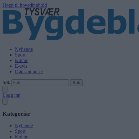
Hopp til hovedinnhold
Nyhende
Sport
Kultur
E-avis
Dødsannonser
Søk
Logg inn
Kategoriar
Nyhende
Sport
Kultur