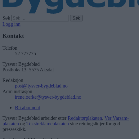
Søk
Logg inn
Kontakt
Telefon
52 777775
Tysvær Bygdeblad
Postboks 13, 5575 Aksdal
Redaksjon
post@tysver-bygdeblad.no
Administrasjon
irene.oerke@tysver-bygdeblad.no
Bli abonnent
Tysvær Bygdeblad arbeider etter
Redaktørplakaten
,
Ver Varsam-
plakaten
og
Tekstreklameplakaten
sine retningslinjer for god
presseskikk.