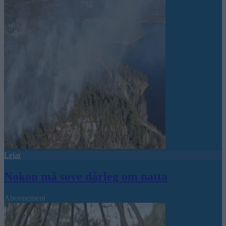
Leiar
Nokon må sove dårleg om natta
Abonnement