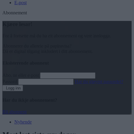
E-post
Abonnement
Kjære lesar!
For å fortsette må du ha eit abonnement og vere innlogga.
Abonnerer du allereie på papiravisa?
Då er digital tilgang inkludert i ditt abonnement.
Eksisterende abonnent
Abo. nr eller e-post
Passord
Har du gløymt passordet?
Logg inn
Har du ikkje abonnement?
Bli abonnent
Nyhende