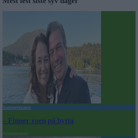
Mest lest siste syv dager
Sommerpraten
– Finner roen på hytta
Abonnement