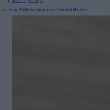
Send inn gratulasjon
Les som e-avis
Gå til arkivet