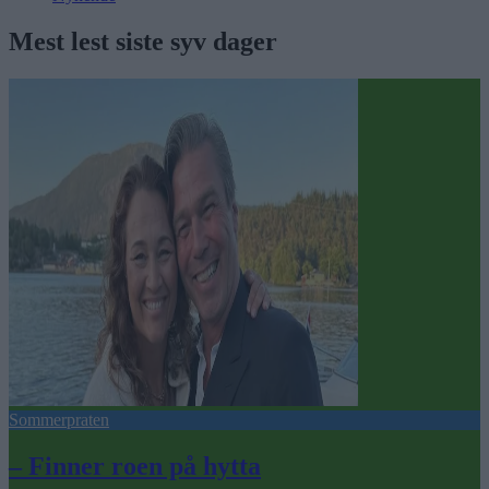
Mest lest siste syv dager
Sommerpraten
– Finner roen på hytta