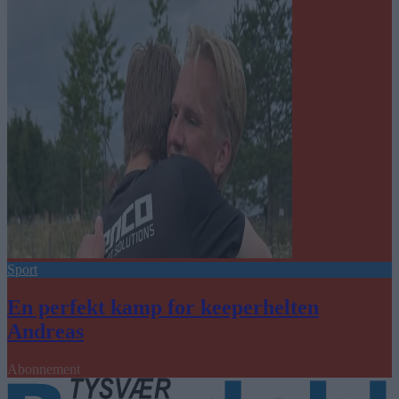
Sport
En perfekt kamp for keeperhelten
Andreas
Abonnement