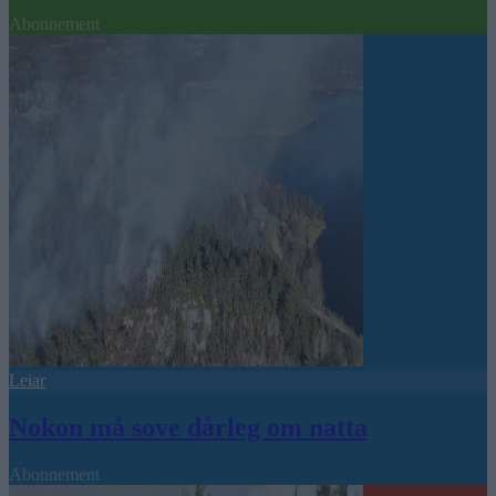
Abonnement
Leiar
Nokon må sove dårleg om natta
Abonnement