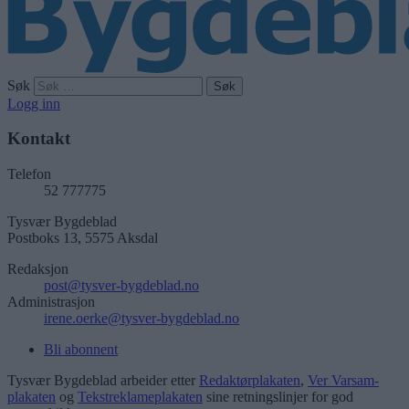
Søk
Logg inn
Kontakt
Telefon
52 777775
Tysvær Bygdeblad
Postboks 13, 5575 Aksdal
Redaksjon
post@tysver-bygdeblad.no
Administrasjon
irene.oerke@tysver-bygdeblad.no
Bli abonnent
Tysvær Bygdeblad arbeider etter
Redaktørplakaten
,
Ver Varsam-
plakaten
og
Tekstreklameplakaten
sine retningslinjer for god