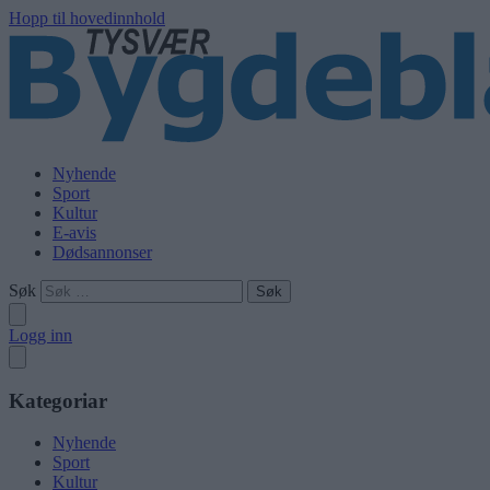
Hopp til hovedinnhold
Nyhende
Sport
Kultur
E-avis
Dødsannonser
Søk
Logg inn
Kategoriar
Nyhende
Sport
Kultur