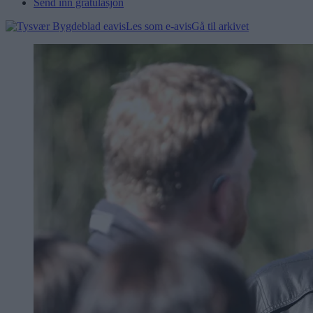
Send inn gratulasjon
Les som e-avis
Gå til arkivet