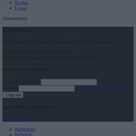
Twitter
E-post
Abonnement
Kjære lesar!
For å fortsette må du ha eit abonnement og vere innlogga.
Abonnerer du allereie på papiravisa?
Då er digital tilgang inkludert i ditt abonnement.
Eksisterende abonnent
Abo. nr eller e-post
Passord
Har du gløymt passordet?
Logg inn
Har du ikkje abonnement?
Bli abonnent
Næringsliv
Nyhende