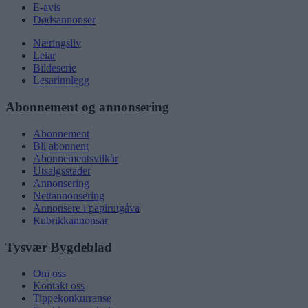
E-avis
Dødsannonser
Næringsliv
Leiar
Bildeserie
Lesarinnlegg
Abonnement og annonsering
Abonnement
Bli abonnent
Abonnementsvilkår
Utsalgsstader
Annonsering
Nettannonsering
Annonsere i papirutgåva
Rubrikkannonsar
Tysvær Bygdeblad
Om oss
Kontakt oss
Tippekonkurranse