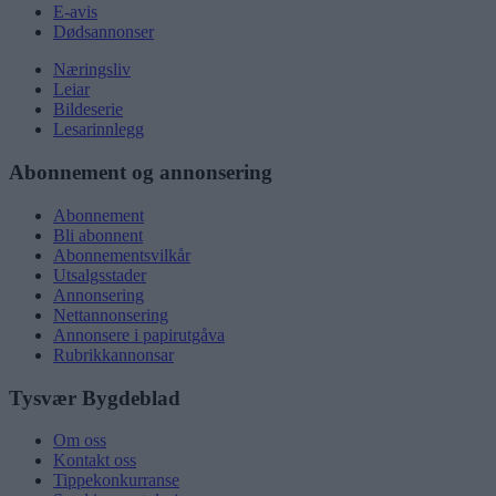
E-avis
Dødsannonser
Næringsliv
Leiar
Bildeserie
Lesarinnlegg
Abonnement og annonsering
Abonnement
Bli abonnent
Abonnementsvilkår
Utsalgsstader
Annonsering
Nettannonsering
Annonsere i papirutgåva
Rubrikkannonsar
Tysvær Bygdeblad
Om oss
Kontakt oss
Tippekonkurranse