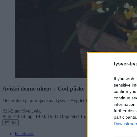
tysver-by
If you wish 
sensitive in
Avisfri denne uken: – God påske
confirm you
continue se
Det er ikke papirutgave av Tysvær Bygdeblad denne uken. Følg oss på
information 
Alf-Einar Kvalavåg
further disc
Publisert
14. apr 19 kl. 19:33
Oppdatert
15. aug 19 kl. 18:06
participants
Del
Downstream 
Facebook