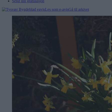
Send inn gratulasjon
Les som e-avis
Gå til arkivet