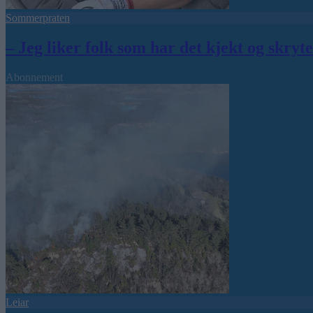
Sommerpraten
– Jeg liker folk som har det kjekt og skryt
Abonnement
Leiar