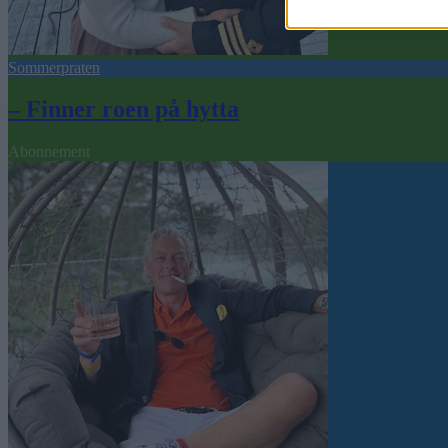
Sommerpraten
– Finner roen på hytta
Abonnement