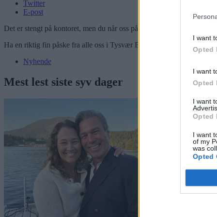
Twitter
E-post
Persona
Det er stengt på kontoret, men du når oss på e-post:
post@tysver-byg
I want t
Ha en riktig fin påske fra alle oss i Tysvær Bygdeblad.
Opted 
Nyhende
I want t
Mest lest siste syv dager
Opted 
I want 
Advertis
Opted 
I want t
of my P
was col
Opted 