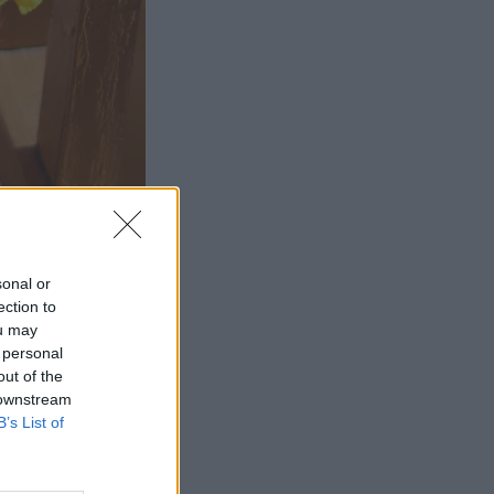
sonal or
ection to
ou may
 personal
out of the
 downstream
B’s List of