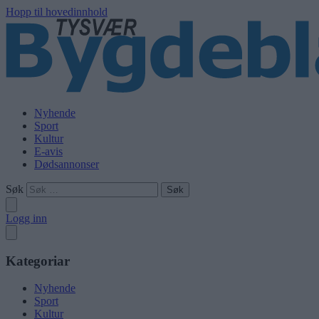
Hopp til hovedinnhold
Nyhende
Sport
Kultur
E-avis
Dødsannonser
Søk
Logg inn
Kategoriar
Nyhende
Sport
Kultur