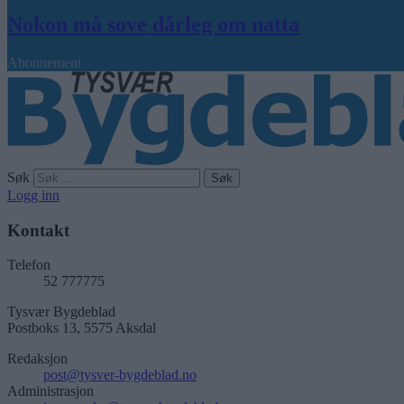
Nokon må sove dårleg om natta
Abonnement
Søk
Logg inn
Kontakt
Telefon
52 777775
Tysvær Bygdeblad
Postboks 13, 5575 Aksdal
Redaksjon
post@tysver-bygdeblad.no
Administrasjon