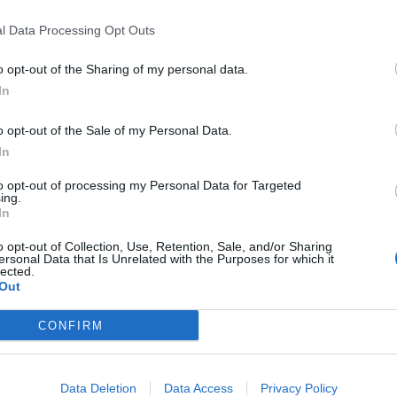
l Data Processing Opt Outs
deblad.no
og på våre Facebook-sider.
o opt-out of the Sharing of my personal data.
In
o opt-out of the Sale of my Personal Data.
In
to opt-out of processing my Personal Data for Targeted
ing.
In
o opt-out of Collection, Use, Retention, Sale, and/or Sharing
ersonal Data that Is Unrelated with the Purposes for which it
lected.
Out
CONFIRM
Data Deletion
Data Access
Privacy Policy