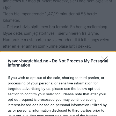
anneledes tur med punktert bakdekk, sier Lode, som også vant
i fjor.
Tiden ble imponerende 1,47,19 minutter på 55 harde
kilometer.
– Det var tidvis bløtt, men bra forhold. En herlig mellomlang
løype dette, som jeg stortrives i, sier vinneren fra Bryne.
Han brukte mesteparten av sisterunden til å leite langs veien
etter en eller annen som kunne blåse luft i dekket.
Bjørn Erik Fagerheim fra CH Haugaland ble beste lokale rytter.
Uoffisielt: Siv Bråten Hauge fra Tasta var best i kvinneklassen.
tysver-bygdeblad.no -
Do Not Process My Personal
Information
Resultatene fra rittet er ventet inn om kort tid.
If you wish to opt-out of the sale, sharing to third parties, or
processing of your personal or sensitive information for
targeted advertising by us, please use the below opt-out
Einar Lode får gratulasjoner fra arrangør
section to confirm your selection. Please note that after your
Asbjørn Bakken i FIL.
opt-out request is processed you may continue seeing
interest-based ads based on personal information utilized by
us or personal information disclosed to third parties prior to
your opt-out. You may separately opt-out of the further