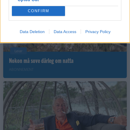
CONFIRM
Data Deletion
Data Access
Privacy Policy
Leiar
Nokon må sove dårleg om natta
ABONNEMENT