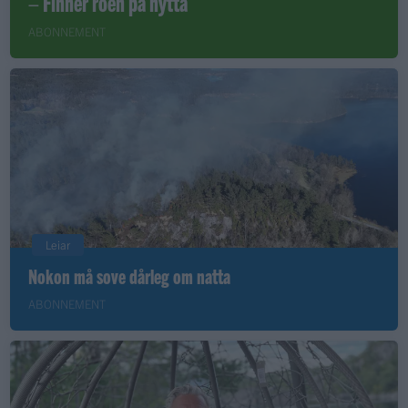
– Finner roen på hytta
ABONNEMENT
Leiar
Nokon må sove dårleg om natta
ABONNEMENT