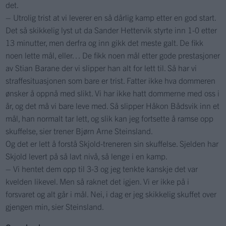
det.
– Utrolig trist at vi leverer en så dårlig kamp etter en god start.
Det så skikkelig lyst ut da Sander Hettervik styrte inn 1-0 etter
13 minutter, men derfra og inn gikk det meste galt. De fikk
noen lette mål, eller… De fikk noen mål etter gode prestasjoner
av Stian Barane der vi slipper han alt for lett til. Så har vi
straffesituasjonen som bare er trist. Fatter ikke hva dommeren
ønsker å oppnå med slikt. Vi har ikke hatt dommerne med oss i
år, og det må vi bare leve med. Så slipper Håkon Bådsvik inn et
mål, han normalt tar lett, og slik kan jeg fortsette å ramse opp
skuffelse, sier trener Bjørn Arne Steinsland.
Og det er lett å forstå Skjold-treneren sin skuffelse. Sjelden har
Skjold levert på så lavt nivå, så lenge i en kamp.
– Vi hentet dem opp til 3-3 og jeg tenkte kanskje det var
kvelden likevel. Men så raknet det igjen. Vi er ikke på i
forsvaret og alt går i mål. Nei, i dag er jeg skikkelig skuffet over
gjengen min, sier Steinsland.