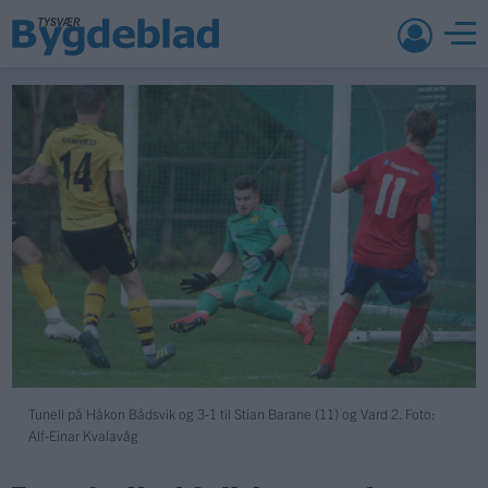
Tunell på Håkon Bådsvik og 3-1 til Stian Barane (11) og Vard 2. Foto:
Alf-Einar Kvalavåg