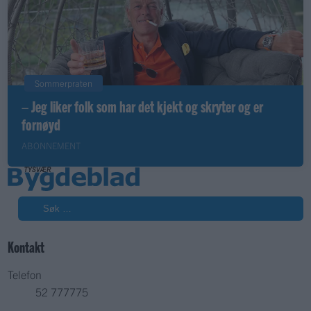
Sommerpraten
– Jeg liker folk som har det kjekt og skryter og er
fornøyd
ABONNEMENT
Søk
Kontakt
Telefon
52 777775