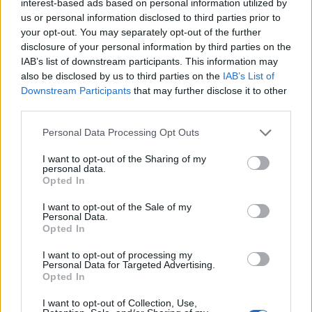
interest-based ads based on personal information utilized by
skal selvsagt Vard 2 ha sin del av æren for.
us or personal information disclosed to third parties prior to
Aleksander Gundersen spilte hele kampen for Vard 2. Han fikk
your opt-out. You may separately opt-out of the further
disclosure of your personal information by third parties on the
et gult kort, men var ellers lite i aksjon mot sine gamle
IAB’s list of downstream participants. This information may
lagkamerater.
also be disclosed by us to third parties on the
IAB’s List of
Downstream Participants
that may further disclose it to other
Kampfakta
third parties.
Personal Data Processing Opt Outs
Skjold 3 (1)
Vard 2 5 (3)
I want to opt-out of the Sharing of my
personal data.
4. div. avd. 2
Opted In
Grinde stadion
I want to opt-out of the Sale of my
1-0 Sander Hettervik (13)
Personal Data.
1-1 Stian Barane (28)
Opted In
1-2 Olliver Persson (str. 31)
I want to opt-out of processing my
1-3 Stian Barane (36)
Personal Data for Targeted Advertising.
Opted In
2-3 Mats Steinsland (57)
3-3 Håvard Hovland (67)
I want to opt-out of Collection, Use,