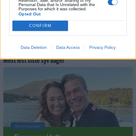
Retention, Sale, and/or Sharing of my
3-4 Stian Barane (70)
Personal Data that Is Unrelated with the
3-5 Edvard Khachatrjan (79)
Purposes for which it was collected.
Opted Out
Dommer: Bjørnar Kristoffersen Knudsen, Ferkingstad
Tilskuere: 100
CONFIRM
Sport
Data Deletion
Data Access
Privacy Policy
Mest lest siste syv dager
Sommerpraten