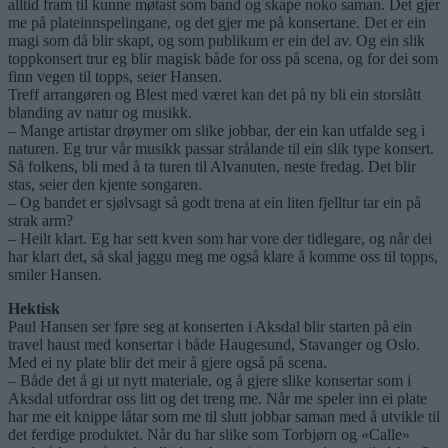
alltid fram til kunne møtast som band og skape noko saman. Det gjer
me på plateinnspelingane, og det gjer me på konsertane. Det er ein
magi som då blir skapt, og som publikum er ein del av. Og ein slik
toppkonsert trur eg blir magisk både for oss på scena, og for dei som
finn vegen til topps, seier Hansen.
Treff arrangøren og Blest med været kan det på ny bli ein storslått
blanding av natur og musikk.
– Mange artistar drøymer om slike jobbar, der ein kan utfalde seg i
naturen. Eg trur vår musikk passar strålande til ein slik type konsert.
Så folkens, bli med å ta turen til Alvanuten, neste fredag. Det blir
stas, seier den kjente songaren.
– Og bandet er sjølvsagt så godt trena at ein liten fjelltur tar ein på
strak arm?
– Heilt klart. Eg har sett kven som har vore der tidlegare, og når dei
har klart det, så skal jaggu meg me også klare å komme oss til topps,
smiler Hansen.
Hektisk
Paul Hansen ser føre seg at konserten i Aksdal blir starten på ein
travel haust med konsertar i både Haugesund, Stavanger og Oslo.
Med ei ny plate blir det meir å gjere også på scena.
– Både det å gi ut nytt materiale, og å gjere slike konsertar som i
Aksdal utfordrar oss litt og det treng me. Når me speler inn ei plate
har me eit knippe låtar som me til slutt jobbar saman med å utvikle til
det ferdige produktet. Når du har slike som Torbjørn og «Calle»