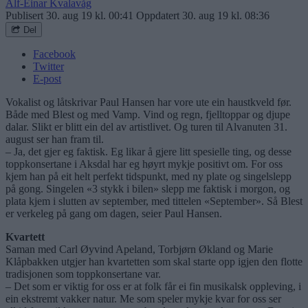
Alf-Einar Kvalavåg
Publisert
30. aug 19 kl. 00:41
Oppdatert
30. aug 19 kl. 08:36
Del
Facebook
Twitter
E-post
Vokalist og låtskrivar Paul Hansen har vore ute ein haustkveld før.
Både med Blest og med Vamp. Vind og regn, fjelltoppar og djupe
dalar. Slikt er blitt ein del av artistlivet. Og turen til Alvanuten 31.
august ser han fram til.
– Ja, det gjer eg faktisk. Eg likar å gjere litt spesielle ting, og desse
toppkonsertane i Aksdal har eg høyrt mykje positivt om. For oss
kjem han på eit helt perfekt tidspunkt, med ny plate og singelslepp
på gong. Singelen «3 stykk i bilen» slepp me faktisk i morgon, og
plata kjem i slutten av september, med tittelen «September». Så Blest
er verkeleg på gang om dagen, seier Paul Hansen.
Kvartett
Saman med Carl Øyvind Apeland, Torbjørn Økland og Marie
Klåpbakken utgjer han kvartetten som skal starte opp igjen den flotte
tradisjonen som toppkonsertane var.
– Det som er viktig for oss er at folk får ei fin musikalsk oppleving, i
ein ekstremt vakker natur. Me som speler mykje kvar for oss ser