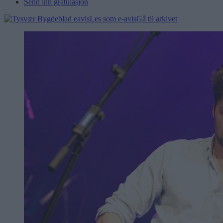
Send inn gratulasjon
Les som e-avis
Gå til arkivet