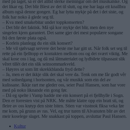
med på laget, så er det alltid sterke meiningar om det musikalske. Og
det likar eg. Det blir Blest av det til slutt, og me har laga eit knallbra
album også denne gongen. Eg har lytta mykje på det i det siste, og
folk har noko å glede seg til.
– Kva med smakebitar under toppkonserten?
– Det blir det faktisk. Må sjå kor mykje det blir, men den nye
singelen kjem garantert. Det same gjer dei mest populære songane
frå den første plata også.
– Korleis planlegg du ein slik konsert?
– Me vil sjølvsagt servere det beste me har gitt ut. Når folk set seg til
rette på ein fjelltopp er kontakten mellom oss og dei svært viktig. Me
skal kose oss i lag, og då må låtmaterialet og lydbilete tilpassast slik
vêret tillèt det ein slik seinsommarkveld.
– Høyres ut som litt skrekkblanda fryd dette?
– Ja, men er det ikkje slik det skal vere da. Tenk om me får godt vêr
med solnedgang i horisonten, og vår musikk som ein del av
kulissane. Ikkje rart me gleder oss, seier Paul Hansen, som har vore
med på noko liknande ein gong før.
– Då eg spelte i Vamp hadde me ein konsert på ei fjellhylle i Sogn.
Den er forresten vist på NRK. Me måtte klatre opp ein bratt sti, og
fleire av oss krøyp den siste biten. Stien var visstnok fiksa veka før
me kom, på grunn av ras. Vel, eg trur turen til Alvanuten blir av det
meir koselege slaget. Me snakkast på toppen, avsluttar Paul Hansen.
Kultur