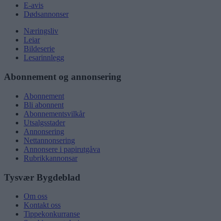
E-avis
Dødsannonser
Næringsliv
Leiar
Bildeserie
Lesarinnlegg
Abonnement og annonsering
Abonnement
Bli abonnent
Abonnementsvilkår
Utsalgsstader
Annonsering
Nettannonsering
Annonsere i papirutgåva
Rubrikkannonsar
Tysvær Bygdeblad
Om oss
Kontakt oss
Tippekonkurranse