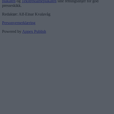
plakaten
og
Tekstreklameplakaten
sine retningslinjer for god
presseskikk.
Redaktør: Alf-Einar Kvalavåg
Personvernerklæring
Powered by
Appex Publish