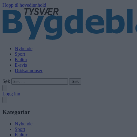
Hopp til hovedinnhold
Nyhende
Sport
Kultur
E-avis
Dødsannonser
Søk
Logg inn
Kategoriar
Nyhende
Sport
Kultur