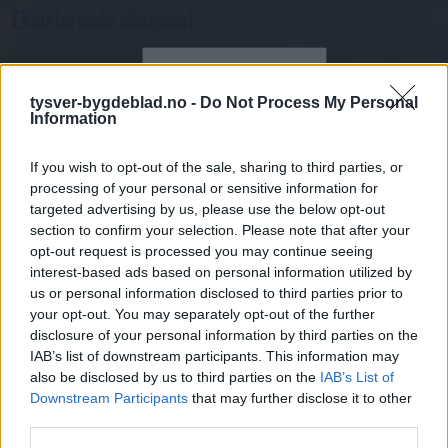
Eksisterende abonnent
Abo. nr eller e-post
Passord
Har du gløymt passordet?
tysver-bygdeblad.no -
Do Not Process My Personal
Logg inn
Information
Har du ikkje abonnement?
If you wish to opt-out of the sale, sharing to third parties, or
Bli abonnent
processing of your personal or sensitive information for
targeted advertising by us, please use the below opt-out
Sport
section to confirm your selection. Please note that after your
opt-out request is processed you may continue seeing
interest-based ads based on personal information utilized by
Mest lest siste syv dager
us or personal information disclosed to third parties prior to
your opt-out. You may separately opt-out of the further
disclosure of your personal information by third parties on the
IAB’s list of downstream participants. This information may
also be disclosed by us to third parties on the
IAB’s List of
Downstream Participants
that may further disclose it to other
third parties.