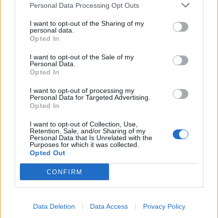
Personal Data Processing Opt Outs
I want to opt-out of the Sharing of my
Sommerpraten
personal data.
Opted In
– Finner roen på hytta
I want to opt-out of the Sale of my
ABONNEMENT
Personal Data.
Opted In
I want to opt-out of processing my
Personal Data for Targeted Advertising.
Opted In
I want to opt-out of Collection, Use,
Retention, Sale, and/or Sharing of my
Personal Data that Is Unrelated with the
Purposes for which it was collected.
Opted Out
CONFIRM
Sommerpraten
– Jeg liker folk som har det kjekt og skryter og er
fornøyd
Data Deletion
Data Access
Privacy Policy
ABONNEMENT