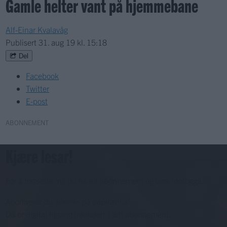
Gamle helter vant på hjemmebane
Alf-Einar Kvalavåg
Publisert
31. aug 19 kl. 15:18
Del
Facebook
Twitter
E-post
ABONNEMENT
Kjære lesar!
For å fortsette må du ha eit abonnement og vere innlogga.
Abonnerer du allereie på papiravisa?
Då er digital tilgang inkludert i ditt abonnement.