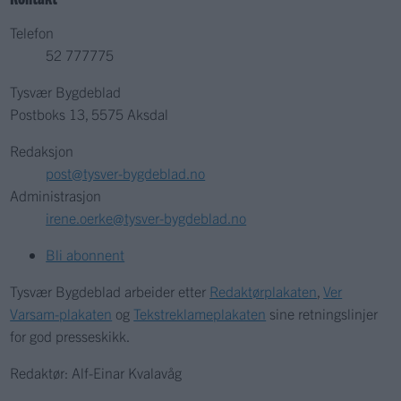
Telefon
52 777775
Tysvær Bygdeblad
Postboks 13, 5575 Aksdal
Redaksjon
post@tysver-bygdeblad.no
Administrasjon
irene.oerke@tysver-bygdeblad.no
Bli abonnent
Tysvær Bygdeblad arbeider etter
Redaktørplakaten
,
Ver
Varsam-plakaten
og
Tekstreklameplakaten
sine retningslinjer
for god presseskikk.
Redaktør: Alf-Einar Kvalavåg