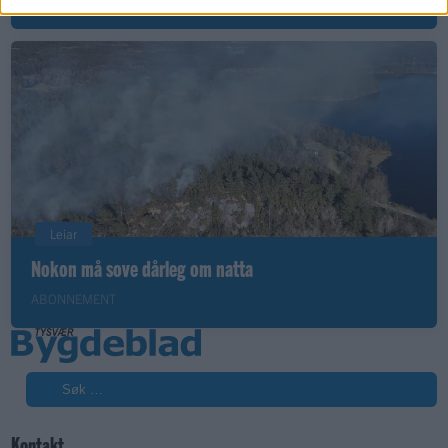
Leiar
Nokon må sove dårleg om natta
ABONNEMENT
Søk
Kontakt