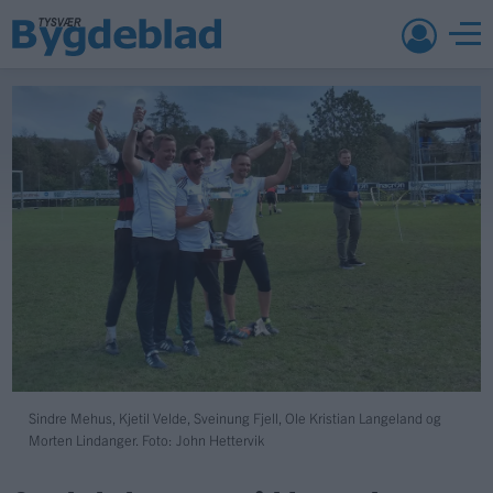
Sindre Mehus, Kjetil Velde, Sveinung Fjell, Ole Kristian Langeland og
Morten Lindanger. Foto: John Hettervik