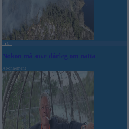
Leiar
Nokon må sove dårleg om natta
Abonnement