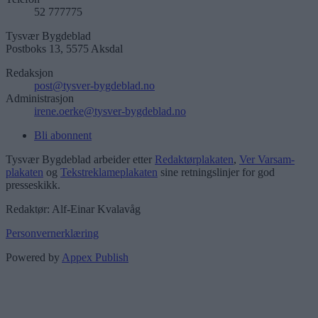
52 777775
Tysvær Bygdeblad
Postboks 13, 5575 Aksdal
Redaksjon
post@tysver-bygdeblad.no
Administrasjon
irene.oerke@tysver-bygdeblad.no
Bli abonnent
Tysvær Bygdeblad arbeider etter
Redaktørplakaten
,
Ver Varsam-
plakaten
og
Tekstreklameplakaten
sine retningslinjer for god
presseskikk.
Redaktør: Alf-Einar Kvalavåg
Personvernerklæring
Powered by
Appex Publish