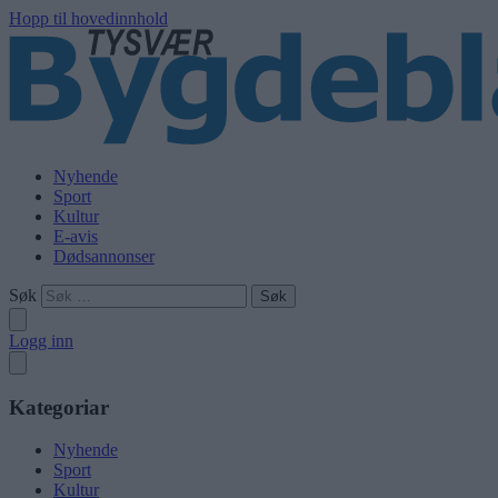
Hopp til hovedinnhold
Nyhende
Sport
Kultur
E-avis
Dødsannonser
Søk
Logg inn
Kategoriar
Nyhende
Sport
Kultur