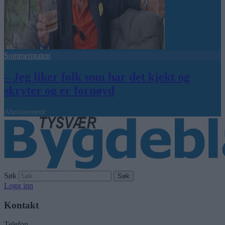
Sommerpraten
– Jeg liker folk som har det kjekt og
skryter og er fornøyd
Abonnement
Søk
Logg inn
Kontakt
Telefon