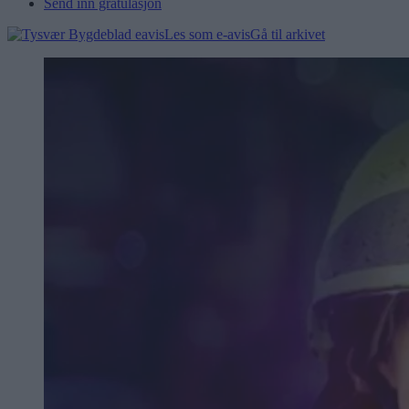
Send inn gratulasjon
Les som e-avis
Gå til arkivet