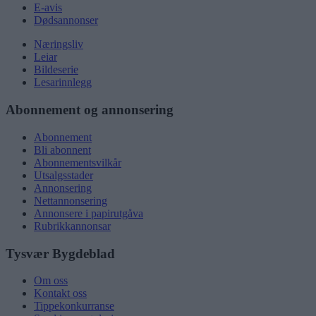
E-avis
Dødsannonser
Næringsliv
Leiar
Bildeserie
Lesarinnlegg
Abonnement og annonsering
Abonnement
Bli abonnent
Abonnementsvilkår
Utsalgsstader
Annonsering
Nettannonsering
Annonsere i papirutgåva
Rubrikkannonsar
Tysvær Bygdeblad
Om oss
Kontakt oss
Tippekonkurranse