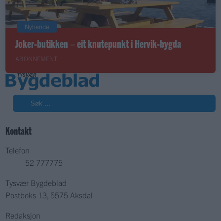
Nyhende
Joker-butikken – eit knutepunkt i Hervik-bygda
ABONNEMENT
Søk
Kontakt
Telefon
52 777775
Tysvær Bygdeblad
Postboks 13, 5575 Aksdal
Redaksjon