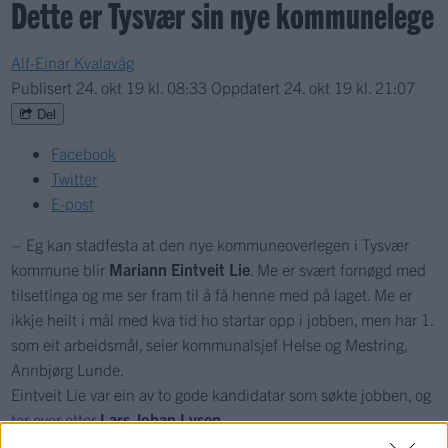
Dette er Tysvær sin nye kommunelege
Alf-Einar Kvalavåg
Publisert
24. okt 19 kl. 08:33
Oppdatert
24. okt 19 kl. 21:07
Del
Facebook
Twitter
E-post
– Eg kan stadfesta at den nye kommuneoverlegen i Tysvær
kommune blir
Mariann Eintveit Lie
. Me er svært fornøgd med
tilsettinga og me ser fram til å få henne med på laget. Me er
ikkje heilt i mål med kva tid ho startar opp i jobben, men har 1.
som eit arbeidsmål, seier kommunalsjef Helse og Mestring,
Annbjørg Lunde.
Eintveit Lie var ein av to gode kandidatar som søkte jobben, og
tar over etter
Lars Johan Lysen
.