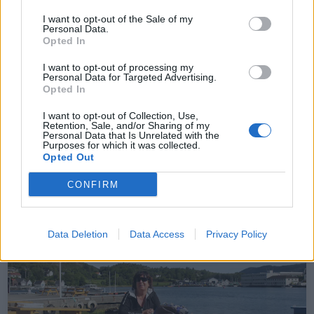
I want to opt-out of the Sale of my
Personal Data.
Opted In
I want to opt-out of processing my
Personal Data for Targeted Advertising.
Opted In
I want to opt-out of Collection, Use,
Sommerpraten
Retention, Sale, and/or Sharing of my
Personal Data that Is Unrelated with the
– Jeg liker folk som har det kjekt og skryter og er
Purposes for which it was collected.
Opted Out
fornøyd
CONFIRM
ABONNEMENT
Data Deletion
Data Access
Privacy Policy