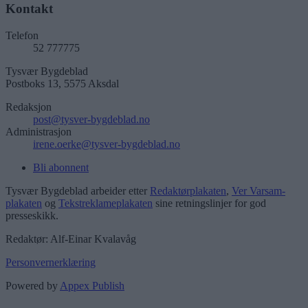
Kontakt
Telefon
52 777775
Tysvær Bygdeblad
Postboks 13, 5575 Aksdal
Redaksjon
post@tysver-bygdeblad.no
Administrasjon
irene.oerke@tysver-bygdeblad.no
Bli abonnent
Tysvær Bygdeblad arbeider etter
Redaktørplakaten
,
Ver Varsam-
plakaten
og
Tekstreklameplakaten
sine retningslinjer for god
presseskikk.
Redaktør: Alf-Einar Kvalavåg
Personvernerklæring
Powered by
Appex Publish