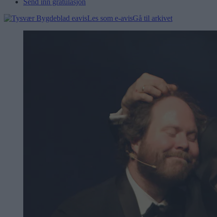
Send inn gratulasjon
Les som e-avis
Gå til arkivet