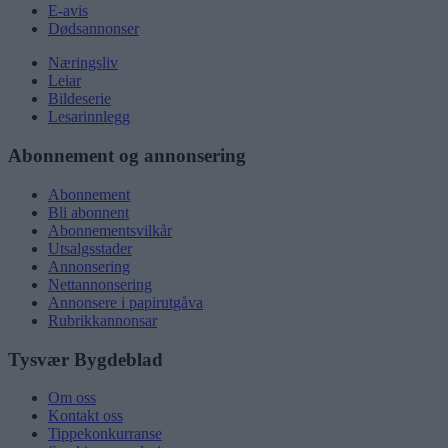
E-avis
Dødsannonser
Næringsliv
Leiar
Bildeserie
Lesarinnlegg
Abonnement og annonsering
Abonnement
Bli abonnent
Abonnementsvilkår
Utsalgsstader
Annonsering
Nettannonsering
Annonsere i papirutgåva
Rubrikkannonsar
Tysvær Bygdeblad
Om oss
Kontakt oss
Tippekonkurranse