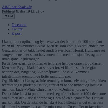
Alf-Einar Kvalavåg
Publisert
8. des 19 kl. 21:07
Del
Facebook
Twitter
E-post
I kamp mot cupfinale og lysmesse var det bare rundt 100 som fant
veien til Tysværtunet i kveld. Men de som kom gikk smilende hjem.
Gratulasjoner og takk haglet rundt tysværbuen Henrik Hundsnes og
sangvennene etter snaut halvannen time med tradisjonelle, og mer
utradisjonelle julesanger.
På det beste, når de synger, er tenorene helt der oppe i toppklassen.
Men som Bygdebladet har skrevet før, vi liker best når de gjør
nettopp det, synger og ikke småprater. For vi vil komme i
julestemning gjennom de flotte sangnumrene.
Og slik ble det i år også. Julestemningen kom, selv om gradestokken
nærmet seg ti grader pluss ute, etter at vi hadde nynnet og kost oss
gjennom både «White Christmas» og «Deilig er jorden».
Det er ikke lett å få publikum med seg når det bare er 100 i den store
salen, men det klarte tenorene og Horn på en elegant måte. Det var
nærkontakt. Og det skal de har skryt for. I tillegg var det en så pass
blanding i sangutvalget at alle minst må ha fått en eller to favoritter.