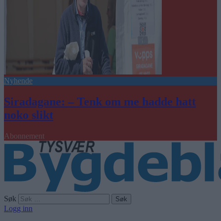
Nyhende
Siradagane: – Tenk om me hadde hatt
noko slikt
Abonnement
Søk
Logg inn