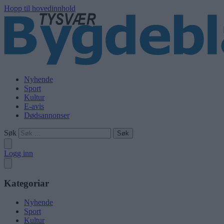
Hopp til hovedinnhold
Nyhende
Sport
Kultur
E-avis
Dødsannonser
Søk
Logg inn
Kategoriar
Nyhende
Sport
Kultur