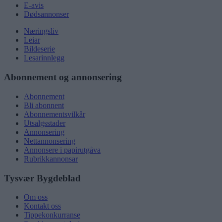
E-avis
Dødsannonser
Næringsliv
Leiar
Bildeserie
Lesarinnlegg
Abonnement og annonsering
Abonnement
Bli abonnent
Abonnementsvilkår
Utsalgsstader
Annonsering
Nettannonsering
Annonsere i papirutgåva
Rubrikkannonsar
Tysvær Bygdeblad
Om oss
Kontakt oss
Tippekonkurranse