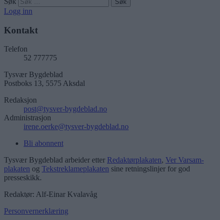
Søk
Logg inn
Kontakt
Telefon
52 777775
Tysvær Bygdeblad
Postboks 13, 5575 Aksdal
Redaksjon
post@tysver-bygdeblad.no
Administrasjon
irene.oerke@tysver-bygdeblad.no
Bli abonnent
Tysvær Bygdeblad arbeider etter
Redaktørplakaten
,
Ver Varsam-
plakaten
og
Tekstreklameplakaten
sine retningslinjer for god
presseskikk.
Redaktør: Alf-Einar Kvalavåg
Personvernerklæring