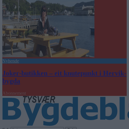
Nyhende
Joker-butikken – eit knutepunkt i Hervik-
bygda
Abonnement