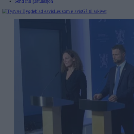
Send inn gratulasjon
Les som e-avis
Gå til arkivet