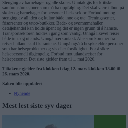
Stenging av barnehager og alle skoler. Unntak gis for kritiske
samfunnsfunksjoner som må ha oppfølging. Det skal være tilbud på
skoler og barnehager for personer i helsesektor. Forbud mot og
stenging av all idett og kultur både inne og ute. Treningssenter,
frisørsenter og tatoo-butikker. Bade- og svømmmehaller.
detaljehandel kan holde åpent og det er ingen grunn til å hamste.
Transportsektoren holdes i gang som vanlig. Unngå likevel reiser
både inn- og utlands. Unngå nærkontakt. Alle som kommer fra
reiser i utland skal i karantene. Unngå også å besøke eldre personer
som har helseproblemer og vis eller forsiktighet. For å sikre
helsepersonell tilgjengelig. Forbud mot utlandsreiser for
helsepersoner. Det siste gjelder fram til 1. mai 2020.
Tiltakene gjelder fra klokken i dag 12. mars klokken 18.00 til
26. mars 2020.
Saken blir oppdatert
Nyhende
Mest lest siste syv dager