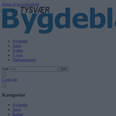
Hopp til hovedinnhold
Nyhende
Sport
Kultur
E-avis
Dødsannonser
Søk
Logg inn
Kategoriar
Nyhende
Sport
Kultur