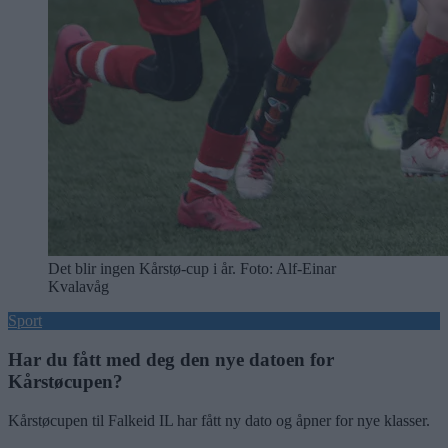
Det blir ingen Kårstø-cup i år. Foto: Alf-Einar
Kvalavåg
Sport
Har du fått med deg den nye datoen for
Kårstøcupen?
Kårstøcupen til Falkeid IL har fått ny dato og åpner for nye klasser.