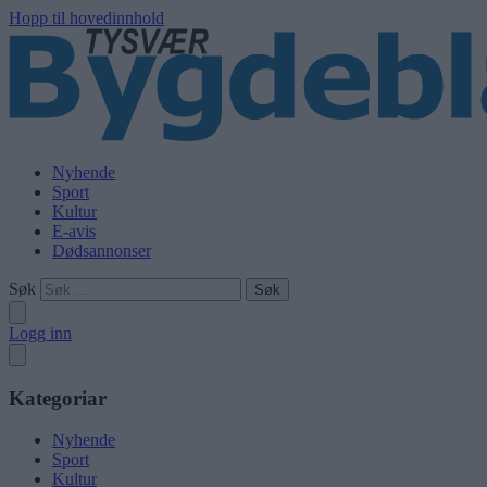
Hopp til hovedinnhold
Nyhende
Sport
Kultur
E-avis
Dødsannonser
Søk
Logg inn
Kategoriar
Nyhende
Sport
Kultur