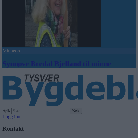
Minneord
Synnøve Bredal Bjelland til minne
Søk
Logg inn
Kontakt