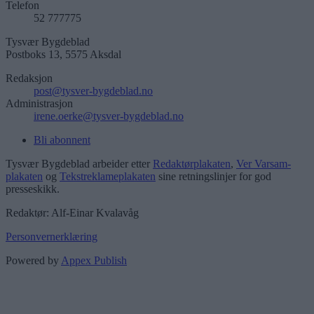
Telefon
52 777775
Tysvær Bygdeblad
Postboks 13, 5575 Aksdal
Redaksjon
post@tysver-bygdeblad.no
Administrasjon
irene.oerke@tysver-bygdeblad.no
Bli abonnent
Tysvær Bygdeblad arbeider etter
Redaktørplakaten
,
Ver Varsam-
plakaten
og
Tekstreklameplakaten
sine retningslinjer for god
presseskikk.
Redaktør: Alf-Einar Kvalavåg
Personvernerklæring
Powered by
Appex Publish