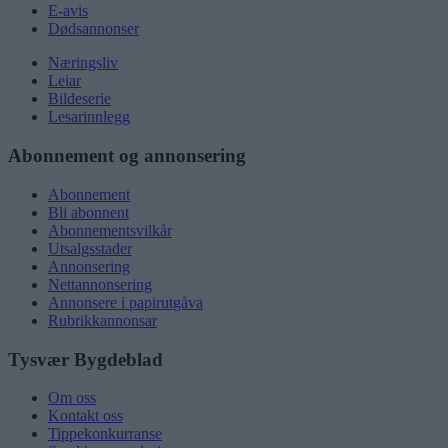
E-avis
Dødsannonser
Næringsliv
Leiar
Bildeserie
Lesarinnlegg
Abonnement og annonsering
Abonnement
Bli abonnent
Abonnementsvilkår
Utsalgsstader
Annonsering
Nettannonsering
Annonsere i papirutgåva
Rubrikkannonsar
Tysvær Bygdeblad
Om oss
Kontakt oss
Tippekonkurranse